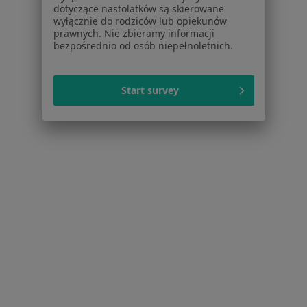
Radiolodzy w Oławie
dotyczące nastolatków są skierowane
wyłącznie do rodziców lub opiekunów
Radiolodzy w Świdnicy
prawnych. Nie zbieramy informacji
bezpośrednio od osób niepełnoletnich.
Radiolodzy w Trzebnicy
Więcej (11)
Więcej w kategorii: W pobliżu Bielan Wrocław
Start survey
Najczęstsze schorzenia
Bóle brzucha Bielany Wrocławskie
Choroby piersi Bielany Wrocławskie
Choroby tarczycy Bielany Wrocławskie
Choroby węzłów chłonnych Bielany Wrocławskie
Guzy tarczycy Bielany Wrocławskie
Więcej (11)
Więcej w kategorii: Najczęstsze schorzenia