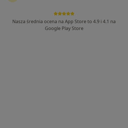
lek. Anna Kieża
·
Więcej
Nasza średnia ocena na App Store to 4.9 i 4.1 na
Radiolog
32 opinie
Google Play Store
Wrocławska 24A/1, Bielany Wrocławskie
•
Mapa
NZOZ „Twój Lekarz”
USG piersi
250 zł
Specjalista nie oferuje umawiania online pod tym adresem.
Poproś o wizytę
Dostępni specjaliści
Specjaliści znajdują się poza Bielany Wrocławskie,
dolnośląskie, w obszarach bliskich Twojemu
wyszukiwaniu.