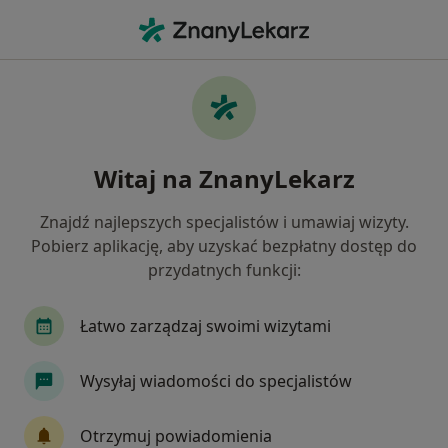
Me
Radiolog • Bielany Wrocławskie, dolnośląskie
Filtry
Ubezpieczenie
Mapa
Polecani radiolodzy w Bielanach
Witaj na ZnanyLekarz
Wrocławskich
Jak działają wyniki wyszukiwania
Znajdź najlepszych specjalistów i umawiaj wizyty.
Pobierz aplikację, aby uzyskać bezpłatny dostęp do
przydatnych funkcji:
Wybierz swoje ubezpieczenie
Łatwo zarządzaj swoimi wizytami
Wysyłaj wiadomości do specjalistów
Otrzymuj powiadomienia