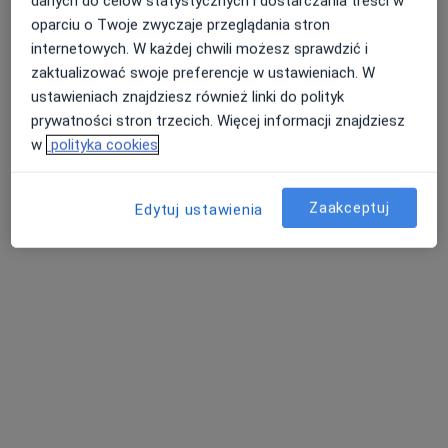
danych do celów statystycznych i dostarczania treści w
oparciu o Twoje zwyczaje przeglądania stron
Żmigrodzka 83/505, Wrocław
•
Mapa
internetowych. W każdej chwili możesz sprawdzić i
GINEMEDICA
zaktualizować swoje preferencje w ustawieniach. W
USG
250 zł
ustawieniach znajdziesz również linki do polityk
Specjalista nie oferuje umawiania online pod tym adresem.
prywatności stron trzecich. Więcej informacji znajdziesz
w
polityka cookies
Poproś o wizytę
Zaakceptuj
Edytuj ustawienia
Bezpieczne płatności
lek. Kamil Wilk
·
Więcej
W trakcie specjalizacji (Radiolog)