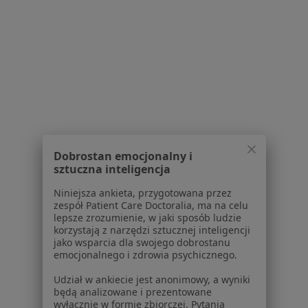
lek. Lidia Zińska
Radiolog
Bielany Wrocławskie
•
Mapa
.
Specjalista nie oferuje umawiania online pod tym adresem.
Poproś o wizytę
Dobrostan emocjonalny i
sztuczna inteligencja
Niniejsza ankieta, przygotowana przez
zespół Patient Care Doctoralia, ma na celu
Powiązane wyszukiwania
|
Oferty pracy - Radiolog
lepsze zrozumienie, w jaki sposób ludzie
korzystają z narzędzi sztucznej inteligencji
W pobliżu Bielan Wrocławskich
jako wsparcia dla swojego dobrostanu
emocjonalnego i zdrowia psychicznego.
Radiolodzy w Wrocławiu
Udział w ankiecie jest anonimowy, a wyniki
Radiolodzy w Oleśnicy
będą analizowane i prezentowane
wyłącznie w formie zbiorczej. Pytania