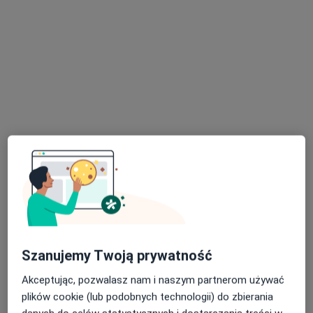
Konsultacja radiologiczna
250 zł
Specjalista nie oferuje umawiania online pod tym adresem.
Poproś o wizytę
lek. Dorota Benetkiewicz
·
Więcej
Radiolog, Ultrasonografista
Szanujemy Twoją prywatność
243 opinie
Akceptując, pozwalasz nam i naszym partnerom używać
Adres 1
Adres 2
Adres 3
Adres 4
Adres 5
plików cookie (lub podobnych technologii) do zbierania