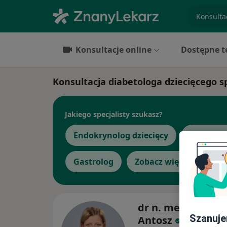
specjaliz
Konsultacje online
Dostępne t
Konsultacja diabetologa dziecięcego sp
Jakiego specjalisty szukasz?
Endokrynolog dziecięcy
Diabetolo
Gastrolog
Zobacz więcej
dr n. med. Aleks
Szanuje
Antosz