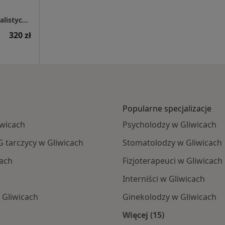
ZDROWISKO stomatologia i medycyna specjalistyczna
320 zł
Popularne specjalizacje
iwicach
Psycholodzy w Gliwicach
G tarczycy w Gliwicach
Stomatolodzy w Gliwicach
cach
Fizjoterapeuci w Gliwicach
Interniści w Gliwicach
 Gliwicach
Ginekolodzy w Gliwicach
Więcej (15)