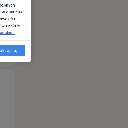
odobnych
i w oparciu o
awdzić i
wnież linki
 cookies
akceptuj
Czw,
Pt,
Sob,
13 Sie
14 Sie
15 Sie