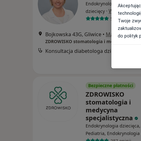
Endokrynolog dziecięcy, D
Akceptując
·
Więcej
dziecięcy
technologii
58 opinii
Twoje zwyc
zaktualizo
Bojkowska 43G, Gliwice
•
Mapa
do polityk 
Konsultacja diabetologa dziecięcego
Bezpieczne płatności
ZDROWISKO
stomatologia i
medycyna
specjalistyczna
Endokrynologia dziecięca,
Pediatria, Endokrynologia
287 opinii