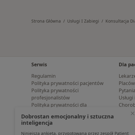
Więcej w kategorii: Usługi w Gliwic
Strona Główna
Usługi I Zabiegi
Konsultacja D
Serwis
Dla pa
Regulamin
Lekarz
Polityka prywatności pacjentów
Placów
Polityka prywatności
Pytani
profesjonalistów
Usługi 
Polityka prywatności dla
Choro
profesjonalistów, których dane
Pomoc
Dobrostan emocjonalny i sztuczna
pozyskaliśmy samodzielnie
Aplika
inteligencja
Polityka cookies
Blog d
Niniejsza ankieta, przygotowana przez zespół Patient
Jak działają wyniki wyszukiwania