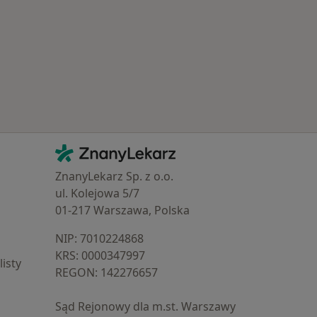
Popularne specjalizacje
Kontakt
ZnanyLekarz - Strona główna
ZnanyLekarz Sp. z o.o.
ul. Kolejowa 5/7
01-217 Warszawa, Polska
NIP: ⁠7010224868
KRS: ⁠0000347997
isty
REGON: ⁠142276657
Sąd Rejonowy dla m.st. Warszawy