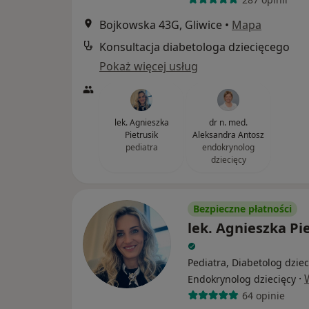
Bojkowska 43G, Gliwice
•
Mapa
Konsultacja diabetologa dziecięcego
Pokaż więcej usług
lek. Agnieszka
dr n. med.
Pietrusik
Aleksandra Antosz
pediatra
endokrynolog
dziecięcy
Bezpieczne płatności
lek. Agnieszka Pi
Pediatra, Diabetolog dziec
·
Endokrynolog dziecięcy
64 opinie