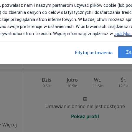
iabetolog
, pozwalasz nam i naszym partnerom używać plików cookie (lub p
) do zbierania danych do celów statystycznych i dostarczania treśc
Umawianie online nie jest dostępne
zaje przeglądania stron internetowych. W każdej chwili możesz spr
Poproś o wizytę
wać swoje preferencje w ustawieniach. W ustawieniach znajdziesz ró
prywatności stron trzecich. Więcej informacji znajdziesz w
polityka
ZDROWISKO stomatologia i medycyna specjalistyczna
320 zł
Za
Edytuj ustawienia
Dziś
Jutro
Wt,
Śr,
9 Sie
10 Sie
11 Sie
12 Sie
Umawianie online nie jest dostępne
Pokaż profil
·
Więcej