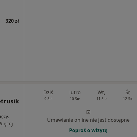
320 zł
Dziś
Jutro
Wt,
Śr,
9 Sie
10 Sie
11 Sie
12 Sie
etrusik
ięcy,
Umawianie online nie jest dostępne
Więcej
Poproś o wizytę