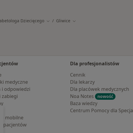
ach
Więcej w kategorii: 
iabetologa Dziecięcego
Gliwice
Zmień miasto
Zmień miasto
cjentów
Dla profesjonalistów
e
Cennik
ki medyczne
Dla lekarzy
a i odpowiedzi
Dla placówek medycznych
i zabiegi
Noa Notes
nowość
by
Baza wiedzy
Centrum Pomocy dla Specjal
cje mobilne
la pacjentów