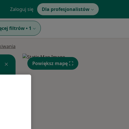
Zaloguj się
Dla profesjonalistów
ęcej filtrów
•
1
ukiwania
Powiększ mapę
Czw,
Pt,
Sob,
13 Sie
14 Sie
15 Sie