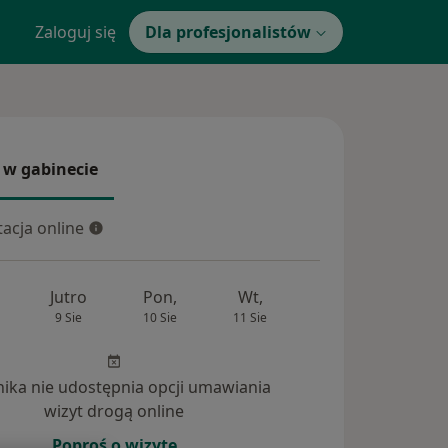
Zaloguj się
Dla profesjonalistów
 w gabinecie
 gabinecie
acja online
cja online
Jutro
Pon,
Wt,
Śr,
Czw
9 Sie
10 Sie
11 Sie
12 Sie
13 Si
inika nie udostępnia opcji umawiania
wizyt drogą online
Poproś o wizytę