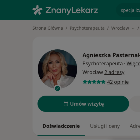
specjaliz
Strona Główna
Psychoterapeuta
Wrocław
Zmi
Agnieszka Pasterna
Psychoterapeuta
·
Więce
Wrocław
2 adresy
42 opinie
Umów wizytę
Doświadczenie
Usługi i ceny
Adr