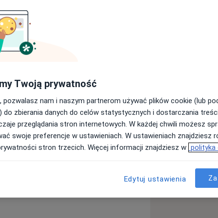
, jestem tutaj, aby Ci pomóc. Wspólnie
yciężyć przeszkody i osiągnąć Twoje
by rozpocząć swoją podróż ku
choterapeutką, dyplomowaną
my Twoją prywatność
Od wielu lat specjalizuje się w terapii
 par w budowaniu zdrowych,
, pozwalasz nam i naszym partnerom używać plików cookie (lub p
tego, na jakim etapie związku się
) do zbierania danych do celów statystycznych i dostarczania treśc
z wyzwaniami, takimi jak problemy w
zaje przeglądania stron internetowych. W każdej chwili możesz spr
ocjonalne, czy konflikty wynikające z
wać swoje preferencje w ustawieniach. W ustawieniach znajdziesz ró
ieram także osoby pragnące pogłębić
prywatności stron trzecich. Więcej informacji znajdziesz w
polityka
 trudniejsze momenty. Zajmuję się
 poczucie własnej wartości
ach, jak i tych, które dopiero stawiają
Za
Edytuj ustawienia
a11y_sr_more_diseases
Depresja
+14
 par borykających się z decyzjami
 procesie rozstania. Zdaję sobie
iecznie, a zakończenie związku może