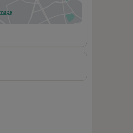
 mapę
wiera się w nowej karcie