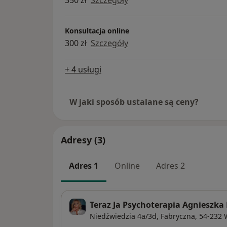
- zaburzeń lękowych
- poczucia niskiej wartości,
- trudności w relacjach z innymi,
Konsultacja online
- poczucia pustki i braku sensu życia,
300 zł
Szczegóły
- trudności w rozpoznawaniu własnych uczu
- trudności we wprowadzaniu zmian w życi
+ 4 usługi
Prowadzę autorskie warsztaty dotyczące:
W jaki sposób ustalane są ceny?
- poczucia własnej wartości
- stresu i wypalenia zawodowego
- poczucia szczęścia
Adresy (3)
Największą satysfakcję w pracy daje mi mo
innych w ich rozwoju.
Adres 1
Online
Adres 2
Będąc autentyczną i zaangażowaną traktuję
traktowana.
Jestem pasjonatką poznawania ludzi, nowy
Teraz Ja Psychoterapia Agnieszka
do bycia szczęśliwą.
Niedźwiedzia 4a/3d,
Fabryczna
, 54-232