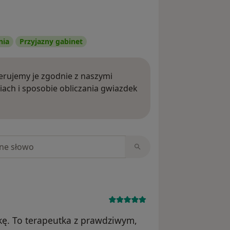
nia
Przyjazny gabinet
rujemy je zgodnie z naszymi
iach i sposobie obliczania gwiazdek
ięcej o opiniach
niach
kę. To terapeutka z prawdziwym,