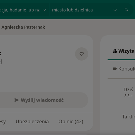
acja, badanie lub nazwisko
miasto lub dzielnica
Agnieszka Pasternak
eń miasto
Wizyta
k
Wizyta w
O specjalizacjach
j
Konsult
Konsulta
Dziś
8 Sie
Wyślij wiadomość
Ta kl
esy
Ubezpieczenia
Opinie (42)