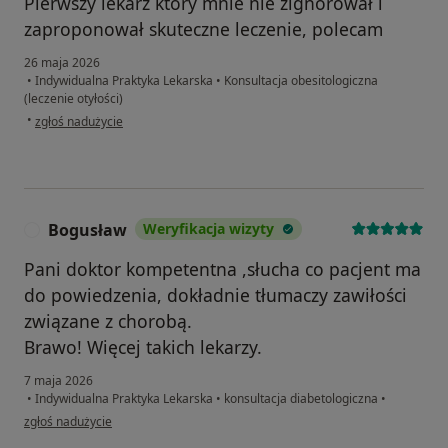
Pierwszy lekarz który mnie nie zignorował i
zaproponował skuteczne leczenie, polecam
26 maja 2026
•
Indywidualna Praktyka Lekarska
•
Konsultacja obesitologiczna
(leczenie otyłości)
w opinii użytkownika Natalia
•
zgłoś nadużycie
Bogusław
Weryfikacja wizyty
B
Pani doktor kompetentna ,słucha co pacjent ma
do powiedzenia, dokładnie tłumaczy zawiłości
związane z chorobą.
Brawo! Więcej takich lekarzy.
7 maja 2026
•
Indywidualna Praktyka Lekarska
•
konsultacja diabetologiczna
•
w opinii użytkownika Bogusław
zgłoś nadużycie