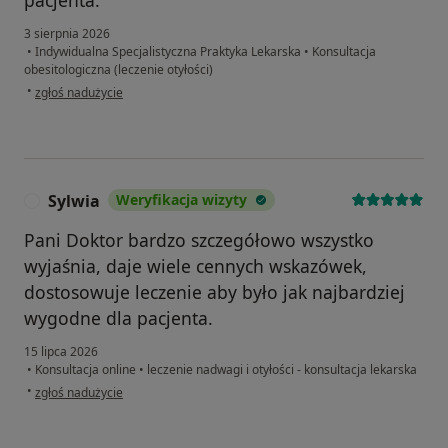
3 sierpnia 2026
•
Indywidualna Specjalistyczna Praktyka Lekarska
•
Konsultacja
obesitologiczna (leczenie otyłości)
w opinii użytkownika Dorota
•
zgłoś nadużycie
Sylwia
Weryfikacja wizyty
S
Pani Doktor bardzo szczegółowo wszystko
wyjaśnia, daje wiele cennych wskazówek,
dostosowuje leczenie aby było jak najbardziej
wygodne dla pacjenta.
15 lipca 2026
•
Konsultacja online
•
leczenie nadwagi i otyłości - konsultacja lekarska
w opinii użytkownika Sylwia
•
zgłoś nadużycie