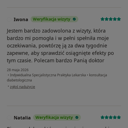
Iwona
Weryfikacja wizyty
I
Jestem bardzo zadowolona z wizyty, która
bardzo mi pomogła i w pełni spełniła moje
oczekiwania, powtórzę ją za dwa tygodnie
zapewne, aby sprawdzić osiągnięte efekty po
tym czasie. Polecam bardzo Panią doktor
28 maja 2026
•
Indywidualna Specjalistyczna Praktyka Lekarska
•
konsultacja
diabetologiczna
w opinii użytkownika Iwona
•
zgłoś nadużycie
Natalia
Weryfikacja wizyty
N