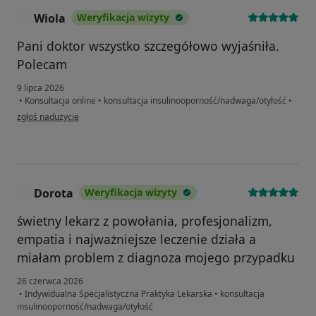
Wiola
Weryfikacja wizyty
W
Pani doktor wszystko szczegółowo wyjaśniła.
Polecam
9 lipca 2026
•
Konsultacja online
•
konsultacja insulinooporność/nadwaga/otyłość
•
w opinii użytkownika Wiola
zgłoś nadużycie
Dorota
Weryfikacja wizyty
D
świetny lekarz z powołania, profesjonalizm,
empatia i najważniejsze leczenie działa a
miałam problem z diagnoza mojego przypadku
26 czerwca 2026
•
Indywidualna Specjalistyczna Praktyka Lekarska
•
konsultacja
insulinooporność/nadwaga/otyłość