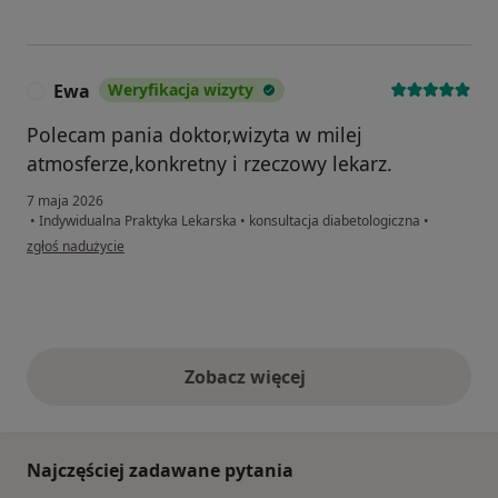
Ewa
Weryfikacja wizyty
E
Polecam pania doktor,wizyta w milej
atmosferze,konkretny i rzeczowy lekarz.
7 maja 2026
•
Indywidualna Praktyka Lekarska
•
konsultacja diabetologiczna
•
w opinii użytkownika Ewa
zgłoś nadużycie
Zobacz więcej
opinie powyżej
Najczęściej zadawane pytania