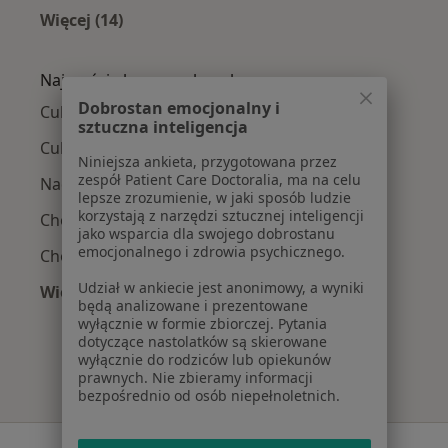
Więcej (14)
Więcej w kategorii: W pobliżu Oświęcimia
Najczęście leczone choroby
Dobrostan emocjonalny i
Cukrzyca w Oświęcimiu
sztuczna inteligencja
Cukrzyca ciążowa w Oświęcimiu
Niniejsza ankieta, przygotowana przez
zespół Patient Care Doctoralia, ma na celu
Nadciśnienie tętnicze w Oświęcimiu
lepsze zrozumienie, w jaki sposób ludzie
korzystają z narzędzi sztucznej inteligencji
Choroba Hashimoto w Oświęcimiu
jako wsparcia dla swojego dobrostanu
emocjonalnego i zdrowia psychicznego.
Choroby endokrynologiczne w Oświęcimiu
Udział w ankiecie jest anonimowy, a wyniki
Więcej (11)
będą analizowane i prezentowane
Więcej w kategorii: Najczęście leczone chorob
wyłącznie w formie zbiorczej. Pytania
dotyczące nastolatków są skierowane
wyłącznie do rodziców lub opiekunów
prawnych. Nie zbieramy informacji
bezpośrednio od osób niepełnoletnich.