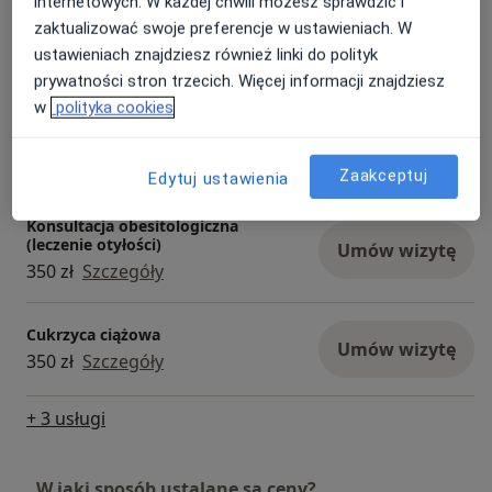
internetowych. W każdej chwili możesz sprawdzić i
zaktualizować swoje preferencje w ustawieniach. W
Konsultacja internistyczna
Umów wizytę
ustawieniach znajdziesz również linki do polityk
350 zł
Szczegóły
prywatności stron trzecich. Więcej informacji znajdziesz
w
polityka cookies
Konsultacja
insulinooporność/nadwaga/otyłość
Umów wizytę
350 zł
Szczegóły
Zaakceptuj
Edytuj ustawienia
Konsultacja obesitologiczna
(leczenie otyłości)
Umów wizytę
350 zł
Szczegóły
Cukrzyca ciążowa
Umów wizytę
350 zł
Szczegóły
+ 3 usługi
W jaki sposób ustalane są ceny?