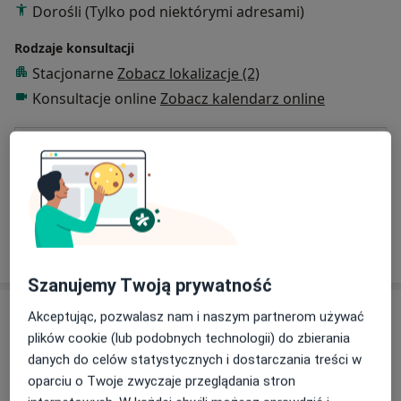
Dorośli (Tylko pod niektórymi adresami)
Rodzaje konsultacji
Stacjonarne
Zobacz lokalizacje (2)
Konsultacje online
Zobacz kalendarz online
Płatność online akceptowana
Oszczędź swój czas przed wizytą.
Pokaż więcej
o doświadczeniu
Szanujemy Twoją prywatność
Usługi i ceny
Akceptując, pozwalasz nam i naszym partnerom używać
plików cookie (lub podobnych technologii) do zbierania
Konsultacja diabetologiczna
danych do celów statystycznych i dostarczania treści w
Umów wizytę
350 zł
Szczegóły
oparciu o Twoje zwyczaje przeglądania stron