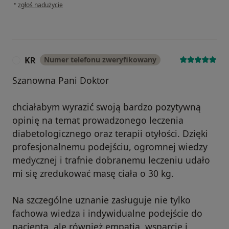
w opinii użytkownika Dorota
•
zgłoś nadużycie
KR
Numer telefonu zweryfikowany
K
Szanowna Pani Doktor
chciałabym wyrazić swoją bardzo pozytywną
opinię na temat prowadzonego leczenia
diabetologicznego oraz terapii otyłości. Dzięki
profesjonalnemu podejściu, ogromnej wiedzy
medycznej i trafnie dobranemu leczeniu udało
mi się zredukować masę ciała o 30 kg.
Na szczególne uznanie zasługuje nie tylko
fachowa wiedza i indywidualne podejście do
pacjenta, ale również empatia, wsparcie i