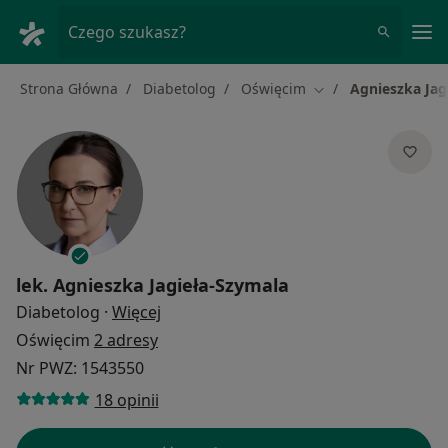
Me
Czego szukasz?
Strona Główna
Diabetolog
Oświęcim
Agnieszka Jag
Zmień miasto
lek.
Agnieszka Jagieła-Szymala
O specjalizacjach
Diabetolog
·
Więcej
Oświęcim
2 adresy
Nr PWZ: 1543550
18 opinii