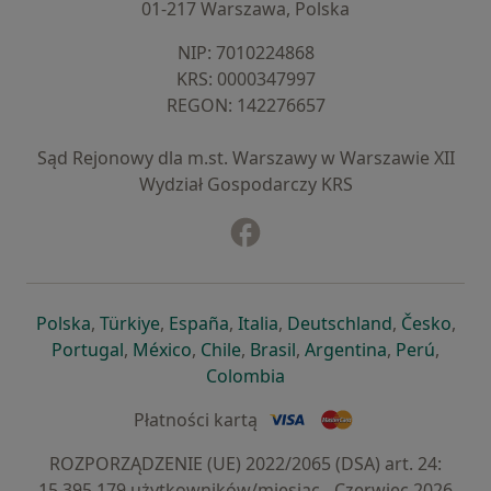
01-217 Warszawa, Polska
NIP: ⁠7010224868
KRS: ⁠0000347997
REGON: ⁠142276657
Sąd Rejonowy dla m.st. Warszawy w Warszawie XII
Wydział Gospodarczy KRS
Facebook
otwiera się w nowej karcie
otwiera się w nowej karcie
otwiera się w nowej karcie
otwiera się w nowej karcie
otwiera się w nowej karci
otwiera się
otwi
Polska
,
Türkiye
,
España
,
Italia
,
Deutschland
,
Česko
,
otwiera się w nowej karcie
otwiera się w nowej karcie
otwiera się w nowej karcie
otwiera się w nowej kar
otwiera się 
otwier
Portugal
,
México
,
Chile
,
Brasil
,
Argentina
,
Perú
,
otwiera się w nowej karc
Colombia
Płatności kartą
ROZPORZĄDZENIE (UE) 2022/2065 (DSA) art. 24:
15.395.179 użytkowników/miesiąc - Czerwiec 2026