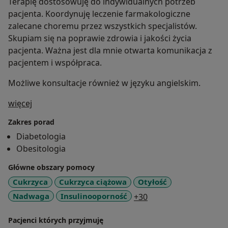
Terapię dostosowuję do indywidualnych potrzeb
pacjenta. Koordynuję leczenie farmakologiczne
zalecane choremu przez wszystkich specjalistów.
Skupiam się na poprawie zdrowia i jakości życia
pacjenta. Ważna jest dla mnie otwarta komunikacja z
pacjentem i współpraca.
Możliwe konsultacje również w języku angielskim.
O mnie
więcej
Zakres porad
Diabetologia
Obesitologia
Główne obszary pomocy
Cukrzyca
Cukrzyca ciążowa
Otyłość
a11y_sr_more_disea
Nadwaga
Insulinooporność
+30
Pacjenci których przyjmuję