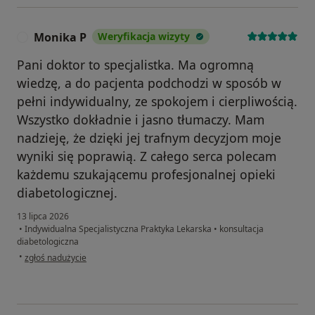
Monika P
Weryfikacja wizyty
M
Pani doktor to specjalistka. Ma ogromną
wiedzę, a do pacjenta podchodzi w sposób w
pełni indywidualny, ze spokojem i cierpliwością.
Wszystko dokładnie i jasno tłumaczy. Mam
nadzieję, że dzięki jej trafnym decyzjom moje
wyniki się poprawią. Z całego serca polecam
każdemu szukającemu profesjonalnej opieki
diabetologicznej.
13 lipca 2026
•
Indywidualna Specjalistyczna Praktyka Lekarska
•
konsultacja
diabetologiczna
w opinii użytkownika Monika P
•
zgłoś nadużycie