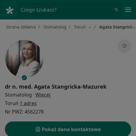
Me
Czego szukasz?
Strona Główna
Stomatolog
Toruń
Agata Stangrick
Zmień miasto
dr n. med.
Agata Stangricka-Mazurek
O specjalizacjach
Stomatolog
·
Więcej
Toruń
1 adres
Nr PWZ: 4562278
Pokaż dane kontaktowe