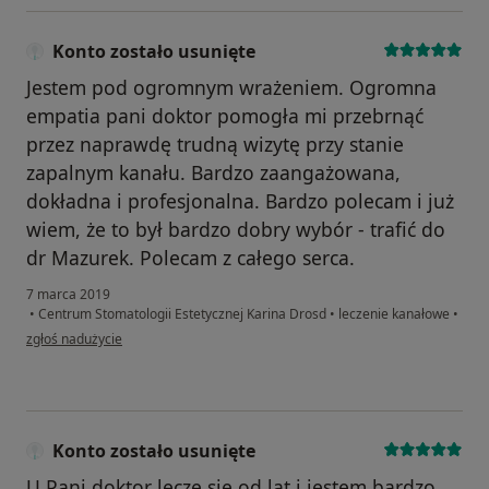
Konto zostało usunięte
Jestem pod ogromnym wrażeniem. Ogromna
empatia pani doktor pomogła mi przebrnąć
przez naprawdę trudną wizytę przy stanie
zapalnym kanału. Bardzo zaangażowana,
dokładna i profesjonalna. Bardzo polecam i już
wiem, że to był bardzo dobry wybór - trafić do
dr Mazurek. Polecam z całego serca.
7 marca 2019
•
Centrum Stomatologii Estetycznej Karina Drosd
•
leczenie kanałowe
•
w opinii użytkownika Konto zostało usunięte
zgłoś nadużycie
Konto zostało usunięte
U Pani doktor leczę się od lat i jestem bardzo