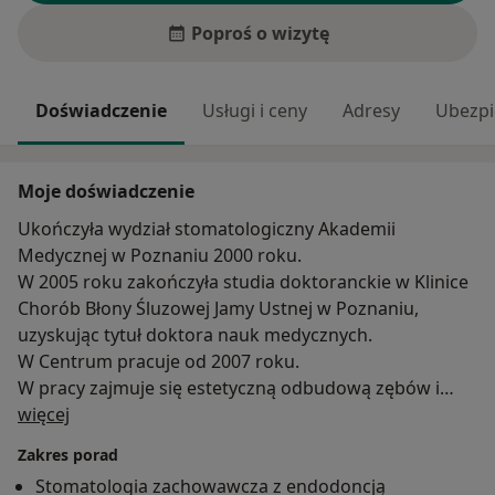
Poproś o wizytę
Doświadczenie
Usługi i ceny
Adresy
Ubezpi
Moje doświadczenie
Ukończyła wydział stomatologiczny Akademii
Medycznej w Poznaniu 2000 roku.
W 2005 roku zakończyła studia doktoranckie w Klinice
Chorób Błony Śluzowej Jamy Ustnej w Poznaniu,
uzyskując tytuł doktora nauk medycznych.
W Centrum pracuje od 2007 roku.
W pracy zajmuje się estetyczną odbudową zębów i
O mnie
leczeniem kanałowym.
więcej
Uczestniczy w kursach stomatologicznych i
Zakres porad
szkoleniach z zakresu komunikacji z Pacjentem.
Stomatologia zachowawcza z endodoncją