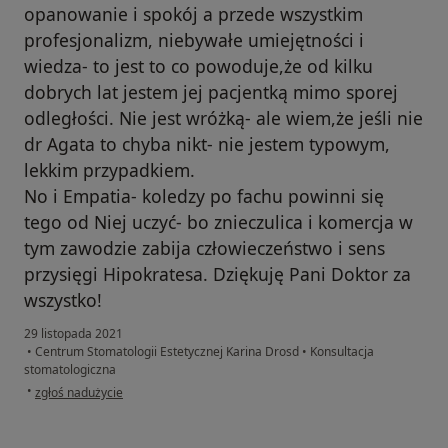
opanowanie i spokój a przede wszystkim
profesjonalizm, niebywałe umiejętności i
wiedza- to jest to co powoduje,że od kilku
dobrych lat jestem jej pacjentką mimo sporej
odległości. Nie jest wróżką- ale wiem,że jeśli nie
dr Agata to chyba nikt- nie jestem typowym,
lekkim przypadkiem.
No i Empatia- koledzy po fachu powinni się
tego od Niej uczyć- bo znieczulica i komercja w
tym zawodzie zabija człowieczeństwo i sens
przysięgi Hipokratesa. Dziękuję Pani Doktor za
wszystko!
29 listopada 2021
•
Centrum Stomatologii Estetycznej Karina Drosd
•
Konsultacja
stomatologiczna
w opinii użytkownika Karolina W.
•
zgłoś nadużycie