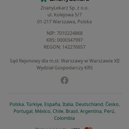
ZnanyLekarz Sp. z o.o.
ul. Kolejowa 5/7
01-217 Warszawa, Polska
NIP: ⁠7010224868
KRS: ⁠0000347997
REGON: ⁠142276657
Sąd Rejonowy dla m.st. Warszawy w Warszawie XII
Wydział Gospodarczy KRS
Facebook
otwiera się w nowej karcie
otwiera się w nowej karcie
otwiera się w nowej karcie
otwiera się w nowej karcie
otwiera się w nowej karci
otwiera się
otwi
Polska
,
Türkiye
,
España
,
Italia
,
Deutschland
,
Česko
,
otwiera się w nowej karcie
otwiera się w nowej karcie
otwiera się w nowej karcie
otwiera się w nowej kar
otwiera się 
otwier
Portugal
,
México
,
Chile
,
Brasil
,
Argentina
,
Perú
,
otwiera się w nowej karc
Colombia