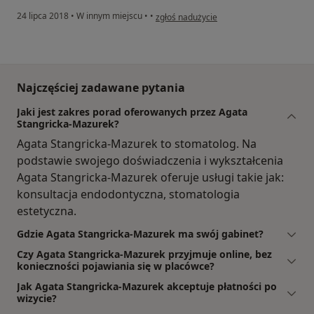
w opinii użytkownika Alicja C.
24 lipca 2018
•
W innym miejscu
•
•
zgłoś nadużycie
Najczęściej zadawane pytania
Jaki jest zakres porad oferowanych przez Agata
Stangricka-Mazurek?
Agata Stangricka-Mazurek to stomatolog. Na
podstawie swojego doświadczenia i wykształcenia
Agata Stangricka-Mazurek oferuje usługi takie jak:
konsultacja endodontyczna, stomatologia
estetyczna.
Gdzie Agata Stangricka-Mazurek ma swój gabinet?
Czy Agata Stangricka-Mazurek przyjmuje online, bez
konieczności pojawiania się w placówce?
Jak Agata Stangricka-Mazurek akceptuje płatności po
wizycie?