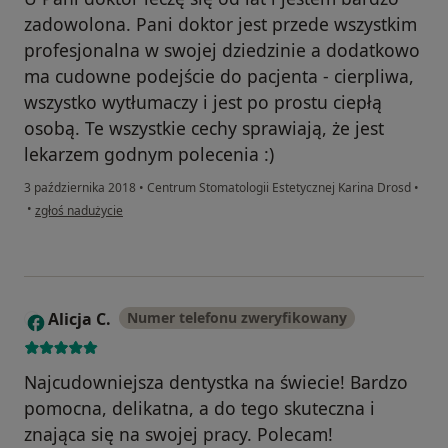
zadowolona. Pani doktor jest przede wszystkim
profesjonalna w swojej dziedzinie a dodatkowo
ma cudowne podejście do pacjenta - cierpliwa,
wszystko wytłumaczy i jest po prostu ciepłą
osobą. Te wszystkie cechy sprawiają, że jest
lekarzem godnym polecenia :)
3 października 2018
•
Centrum Stomatologii Estetycznej Karina Drosd
•
w opinii użytkownika Konto zostało usunięte
•
zgłoś nadużycie
Alicja C.
Numer telefonu zweryfikowany
A
Najcudowniejsza dentystka na świecie! Bardzo
pomocna, delikatna, a do tego skuteczna i
znająca się na swojej pracy. Polecam!