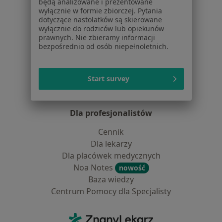
będą analizowane i prezentowane
Lekarze
wyłącznie w formie zbiorczej. Pytania
dotyczące nastolatków są skierowane
Placówki medyczne
wyłącznie do rodziców lub opiekunów
Pytania i odpowiedzi
prawnych. Nie zbieramy informacji
Usługi i zabiegi
bezpośrednio od osób niepełnoletnich.
Choroby
Pomoc
Start survey
Aplikacje mobilne
Blog dla pacjentów
Dla profesjonalistów
Cennik
Dla lekarzy
Dla placówek medycznych
Noa Notes
nowość
Baza wiedzy
Centrum Pomocy dla Specjalisty
Kontakt
ZnanyLekarz - Strona główna