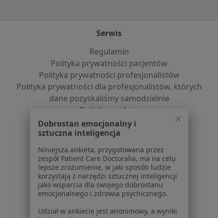
Serwis
Regulamin
Polityka prywatności pacjentów
Polityka prywatności profesjonalistów
Polityka prywatności dla profesjonalistów, których
dane pozyskaliśmy samodzielnie
Polityka cookies
Jak działają wyniki wyszukiwania
Dobrostan emocjonalny i
sztuczna inteligencja
Dostępność
O nas
Niniejsza ankieta, przygotowana przez
Praca
Rekrutujemy!
zespół Patient Care Doctoralia, ma na celu
lepsze zrozumienie, w jaki sposób ludzie
Partnerzy
korzystają z narzędzi sztucznej inteligencji
Centrum prasowe
jako wsparcia dla swojego dobrostanu
Kontakt
emocjonalnego i zdrowia psychicznego.
Dla pacjentów
Udział w ankiecie jest anonimowy, a wyniki