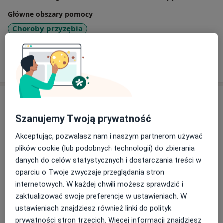
Główne obszary pomocy
Choroby przyzębia
Pokaż więcej
o doświadczeniu
Usługi i ceny
Szanujemy Twoją prywatność
Konsultacja endodontyczna
Szczegóły
Akceptując, pozwalasz nam i naszym partnerom używać
plików cookie (lub podobnych technologii) do zbierania
Stomatologia estetyczna
danych do celów statystycznych i dostarczania treści w
Szczegóły
oparciu o Twoje zwyczaje przeglądania stron
internetowych. W każdej chwili możesz sprawdzić i
zaktualizować swoje preferencje w ustawieniach. W
ustawieniach znajdziesz również linki do polityk
W jaki sposób ustalane są ceny?
prywatności stron trzecich. Więcej informacji znajdziesz