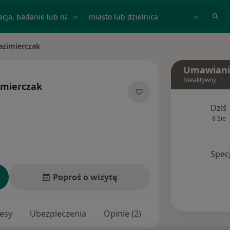
acja, badanie lub nazwisko
miasto lub dzielnica
azimierczak
Umawiani
Nieaktywny
imierczak
ecjalizacjach
Dziś
8 Sie
Spec
Poproś o wizytę
esy
Ubezpieczenia
Opinie (2)