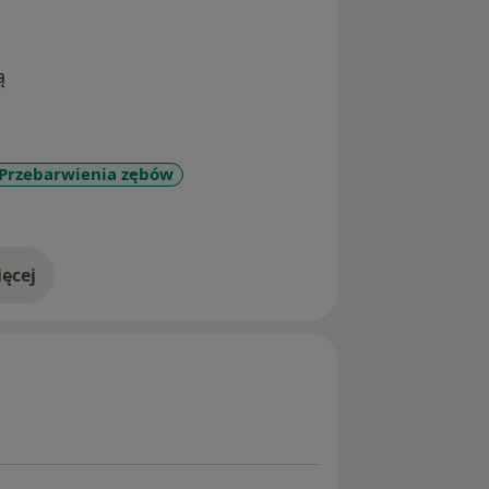
ą
Przebarwienia zębów
ęcej
doświadczeniu