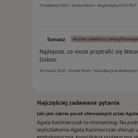
10 kwietnia 2026
•
Dental Room
•
diagnostyka RTG/CBCT
Tomasz
Numer telefonu zweryfikowa
T
Najlepsze, co może przytrafić się Wasze
Doktor
30 marca 2026
•
Dental Room
•
konsultacja endodontycz
Najczęściej zadawane pytania
Jaki jest zakres porad oferowanych przez Agat
Agata Kazimierczak to stomatolog. Na pod
wykształcenia Agata Kazimierczak oferuje us
endodontyczna, konsultacja protetyczna, 