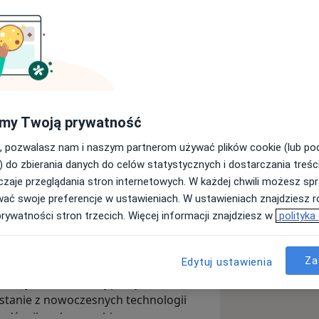
iem protetycznym i endodontycznym.
daje mi możliwość odtwarzania
idłowych funkcji żucia, co ma
ycia moich pacjentów. Stawiam na
my Twoją prywatność
zania dostosowane do potrzeb i
, pozwalasz nam i naszym partnerom używać plików cookie (lub p
zyty były komfortowe, dlatego zawsze
) do zbierania danych do celów statystycznych i dostarczania treśc
am wątpliwości. Regularnie podnoszę
niem endodontycznym. Dzięki
zaje przeglądania stron internetowych. W każdej chwili możesz spr
 i szkoleniach, dzięki czemu mogę
które dawniej były skazane na
wać swoje preferencje w ustawieniach. W ustawieniach znajdziesz ró
.
ać piękno i funkcję uśmiechu w
prywatności stron trzecich. Więcej informacji znajdziesz w
polityka
ołączenie daje mi możliwość
 zachowania własnych zębów po
Za
Edytuj ustawienia
nie doszkalam się w obu dziedzinach,
przyjaznej atmosferze, a pacjenci mogli
ndardy. W codziennej pracy stawiam na
ystanie z nowoczesnych technologii
 bądź mikroskopu zabiegowego.