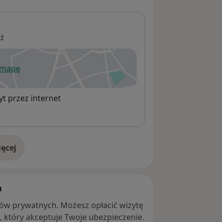
dź
 mapę
wiera się w nowej karcie
t przez internet
ęcej
adresie
h
ntów prywatnych. Możesz opłacić wizytę
ę, który akceptuje Twoje ubezpieczenie.