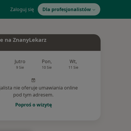
Zaloguj się
Dla profesjonalistów
e na ZnanyLekarz
Jutro
Pon,
Wt,
Śr,
Czw
9 Sie
10 Sie
11 Sie
12 Sie
13 Si
jalista nie oferuje umawiania online
pod tym adresem.
Poproś o wizytę