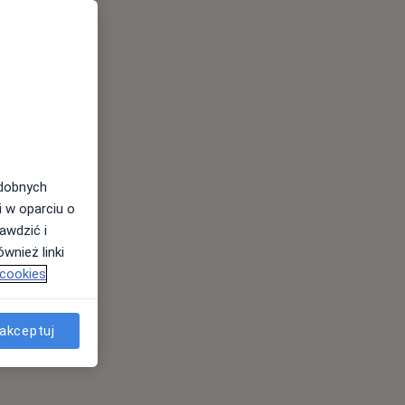
odobnych
i w oparciu o
awdzić i
wnież linki
 cookies
akceptuj