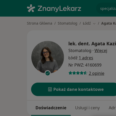
specjaliz
Strona Główna
Stomatolog
Łódź
Agata K
Zmień miasto
lek. dent.
Agata Kaz
O sp
Stomatolog
·
Więcej
Łódź
1 adres
Nr PWZ: 4160699
2 opinie
Pokaż dane kontaktowe
Doświadczenie
Usługi i ceny
Adr