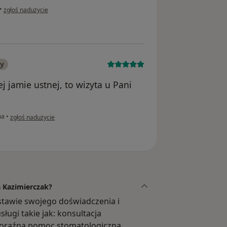
w opinii użytkownika A.
•
zgłoś nadużycie
ny
j jamie ustnej, to wizyta u Pani
w opinii użytkownika Tomasz
na
•
zgłoś nadużycie
a Kazimierczak?
stawie swojego doświadczenia i
ługi takie jak: konsultacja
doraźna pomoc stomatologiczna,