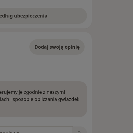
według ubezpieczenia
Dodaj swoją opinię
rujemy je zgodnie z naszymi
iach i sposobie obliczania gwiazdek
ięcej o opiniach
niach