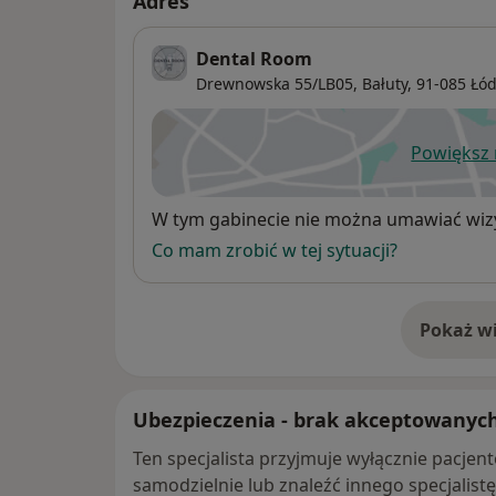
Adres
Dental Room
Drewnowska 55/LB05,
Bałuty
, 91-085
Łó
Powiększ
ot
Dostępność
W tym gabinecie nie można umawiać wizy
Co mam zrobić w tej sytuacji?
Pokaż wi
o 
Ubezpieczenia - brak akceptowanyc
Ten specjalista przyjmuje wyłącznie pacje
samodzielnie lub znaleźć innego specjalist