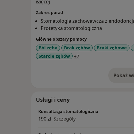
O mnie
więcej
Zakres porad
Stomatologia zachowawcza z endodoncj
Protetyka stomatologiczna
Główne obszary pomocy
Ból zęba
Brak zębów
Braki zębowe
a11y_sr_more_diseases
Starcie zębów
+7
Pokaż wi
o 
Usługi i ceny
Konsultacja stomatologiczna
190 zł
Szczegóły