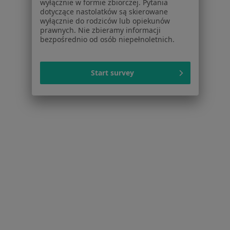
wyłącznie w formie zbiorczej. Pytania
Nowotwory w Łodzi
dotyczące nastolatków są skierowane
wyłącznie do rodziców lub opiekunów
Rak jelita grubego w Łodzi
prawnych. Nie zbieramy informacji
bezpośrednio od osób niepełnoletnich.
Zmiany skórne w Łodzi
Nowotwory przewodu pokarmowego w Łodzi
Start survey
Więcej (15)
Więcej w kategorii: Schorzenia w Łodzi
Choroby Zębów Specjaliści W Łodzi
Serwis
Regulamin