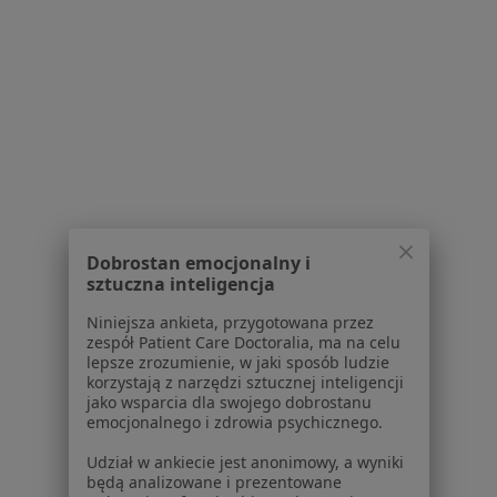
1
2
3
4
5
Powiązane wyszukiwania
W pobliżu Łodzi
Choroby zębów w Piotrkowie Trybunalskim
Choroby zębów w Koluszkach
Choroby zębów w Aleksandrowie Łódzkim
Dobrostan emocjonalny i
sztuczna inteligencja
Choroby zębów w Brzezinach
Niniejsza ankieta, przygotowana przez
Choroby zębów w Pabianicach
zespół Patient Care Doctoralia, ma na celu
lepsze zrozumienie, w jaki sposób ludzie
Więcej (2)
korzystają z narzędzi sztucznej inteligencji
Więcej w kategorii: W pobliżu Łodzi
jako wsparcia dla swojego dobrostanu
emocjonalnego i zdrowia psychicznego.
Schorzenia w Łodzi
Udział w ankiecie jest anonimowy, a wyniki
Rak piersi w Łodzi
będą analizowane i prezentowane