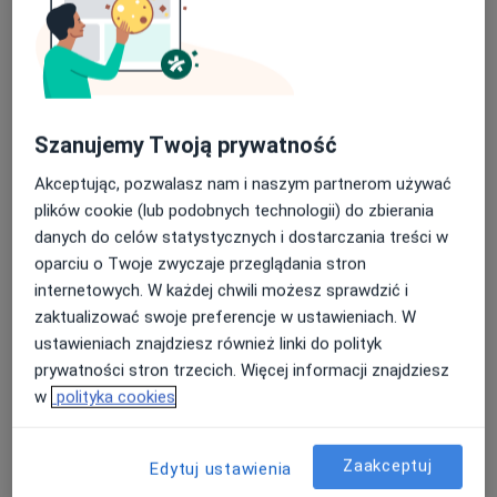
Szanujemy Twoją prywatność
Akceptując, pozwalasz nam i naszym partnerom używać
Bezpieczne płatności
plików cookie (lub podobnych technologii) do zbierania
lek. dent. Natalia Lamperska
danych do celów statystycznych i dostarczania treści w
·
Więcej
Stomatolog
oparciu o Twoje zwyczaje przeglądania stron
9 opinii
internetowych. W każdej chwili możesz sprawdzić i
zaktualizować swoje preferencje w ustawieniach. W
Adres 1
Adres 2
ustawieniach znajdziesz również linki do polityk
prywatności stron trzecich. Więcej informacji znajdziesz
w
polityka cookies
Drewnowska 51/LU 6, Łódź
•
Mapa
Stomatologia Pawlicka
Konsultacja stomatologiczna
150 zł
Zaakceptuj
Edytuj ustawienia
Specjalista nie oferuje umawiania online pod tym adresem.