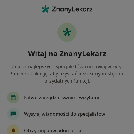
Me
Choroby Zębów • Łódź, łódzkie
Filtry
• 1
Ubezpieczenie
Map
Choroby zębów specjaliści w Łodzi
Witaj na ZnanyLekarz
Jak działają wyniki wyszukiwania
Znajdź najlepszych specjalistów i umawiaj wizyty.
Pobierz aplikację, aby uzyskać bezpłatny dostęp do
Jakiego specjalisty szukasz?
przydatnych funkcji:
Stomatolog
Protetyk stomatologiczny
Ch
Łatwo zarządzaj swoimi wizytami
Wysyłaj wiadomości do specjalistów
Otrzymuj powiadomienia