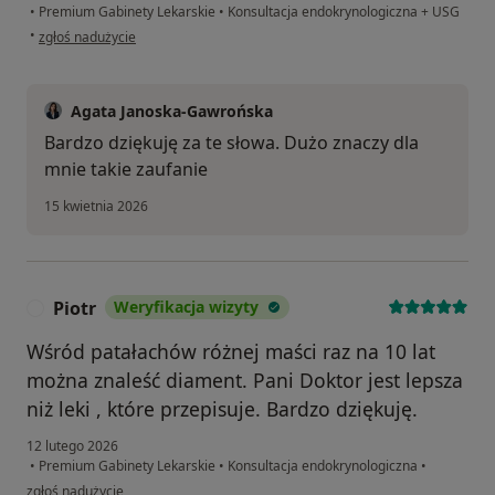
•
Premium Gabinety Lekarskie
•
Konsultacja endokrynologiczna + USG
w opinii użytkownika Dominik
•
zgłoś nadużycie
Agata Janoska-Gawrońska
Bardzo dziękuję za te słowa. Dużo znaczy dla
mnie takie zaufanie
15 kwietnia 2026
Piotr
Weryfikacja wizyty
P
Wśród patałachów różnej maści raz na 10 lat
można znaleść diament. Pani Doktor jest lepsza
niż leki , które przepisuje. Bardzo dziękuję.
12 lutego 2026
•
Premium Gabinety Lekarskie
•
Konsultacja endokrynologiczna
•
w opinii użytkownika Piotr
zgłoś nadużycie