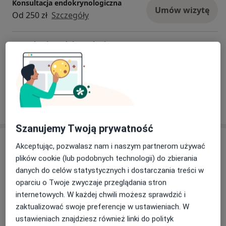
zarówno polskich, jak i zagranicznych – oraz w
Konsultacja endokrynologiczna
Umów wizytę
certyfikowanych kursach. Jestem autorką publikacji
Od 250 zł
Szczegóły
naukowych w recenzowanych czasopismach
europejskich. Ponadto pracuję jako asystent
Konsultacja endokrynologiczna +
badawczo-dydaktyczny w Katedrze i Klinice Chorób
USG
Umów wizytę
Wewnętrznych, Autoimmunologicznych i
Od 300 zł
Szczegóły
Metabolicznych, dzieląc się swoją wiedzą i
doświadczeniem z młodymi adeptami medycyny.
Wykonuję badania diagnostyczne takie jak USG
W jaki sposób ustalane są ceny?
gruczołu tarczowego, przytarczyc, jamy brzusznej oraz
klatki piersiowej w protokołach FAST i POC.
Szanujemy Twoją prywatność
Adres
Akceptując, pozwalasz nam i naszym partnerom używać
plików cookie (lub podobnych technologii) do zbierania
Premium Gabinety Lekarskie
danych do celów statystycznych i dostarczania treści w
Kijowska 15,
40-753
Katowice
oparciu o Twoje zwyczaje przeglądania stron
internetowych. W każdej chwili możesz sprawdzić i
zaktualizować swoje preferencje w ustawieniach. W
Powiększ mapę
otwiera się w nowej karcie
ustawieniach znajdziesz również linki do polityk