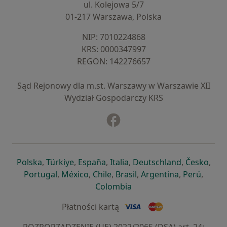
ul. Kolejowa 5/7
01-217 Warszawa, Polska
NIP: ⁠7010224868
KRS: ⁠0000347997
REGON: ⁠142276657
Sąd Rejonowy dla m.st. Warszawy w Warszawie XII
Wydział Gospodarczy KRS
Facebook
otwiera się w nowej karcie
otwiera się w nowej karcie
otwiera się w nowej karcie
otwiera się w nowej karcie
otwiera się w nowej karci
otwiera się
otwi
Polska
,
Türkiye
,
España
,
Italia
,
Deutschland
,
Česko
,
otwiera się w nowej karcie
otwiera się w nowej karcie
otwiera się w nowej karcie
otwiera się w nowej kar
otwiera się 
otwier
Portugal
,
México
,
Chile
,
Brasil
,
Argentina
,
Perú
,
otwiera się w nowej karc
Colombia
Płatności kartą