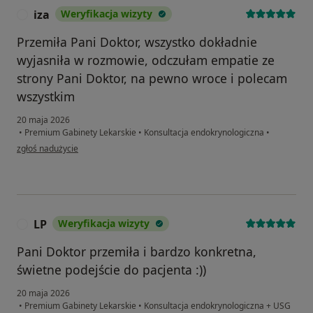
iza
Weryfikacja wizyty
I
Przemiła Pani Doktor, wszystko dokładnie
wyjasniła w rozmowie, odczułam empatie ze
strony Pani Doktor, na pewno wroce i polecam
wszystkim
20 maja 2026
•
Premium Gabinety Lekarskie
•
Konsultacja endokrynologiczna
•
w opinii użytkownika iza
zgłoś nadużycie
LP
Weryfikacja wizyty
L
Pani Doktor przemiła i bardzo konkretna,
świetne podejście do pacjenta :))
20 maja 2026
•
Premium Gabinety Lekarskie
•
Konsultacja endokrynologiczna + USG