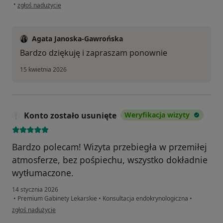
w opinii użytkownika Renata
•
zgłoś nadużycie
Agata Janoska-Gawrońska
Bardzo dziękuję i zapraszam ponownie
15 kwietnia 2026
Konto zostało usunięte
Weryfikacja wizyty
Bardzo polecam! Wizyta przebiegła w przemiłej
atmosferze, bez pośpiechu, wszystko dokładnie
wytłumaczone.
14 stycznia 2026
•
Premium Gabinety Lekarskie
•
Konsultacja endokrynologiczna
•
w opinii użytkownika Konto zostało usunięte
zgłoś nadużycie