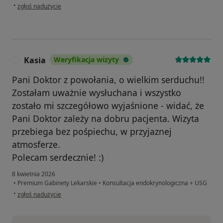
w opinii użytkownika LP
•
zgłoś nadużycie
Kasia
Weryfikacja wizyty
K
Pani Doktor z powołania, o wielkim serduchu!!
Zostałam uważnie wysłuchana i wszystko
zostało mi szczegółowo wyjaśnione - widać, że
Pani Doktor zależy na dobru pacjenta. Wizyta
przebiega bez pośpiechu, w przyjaznej
atmosferze.
Polecam serdecznie! :)
8 kwietnia 2026
•
Premium Gabinety Lekarskie
•
Konsultacja endokrynologiczna + USG
w opinii użytkownika Kasia
•
zgłoś nadużycie