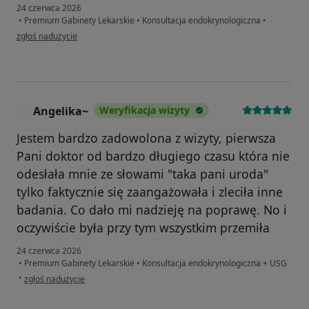
24 czerwca 2026
•
Premium Gabinety Lekarskie
•
Konsultacja endokrynologiczna
•
w opinii użytkownika Iga
zgłoś nadużycie
Angelika~
Weryfikacja wizyty
A
Jestem bardzo zadowolona z wizyty, pierwsza
Pani doktor od bardzo długiego czasu która nie
odesłała mnie ze słowami "taka pani uroda"
tylko faktycznie się zaangażowała i zleciła inne
badania. Co dało mi nadzieję na poprawę. No i
oczywiście była przy tym wszystkim przemiła
24 czerwca 2026
•
Premium Gabinety Lekarskie
•
Konsultacja endokrynologiczna + USG
w opinii użytkownika Angelika~
•
zgłoś nadużycie