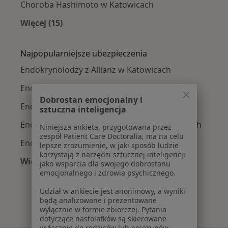
Choroba Hashimoto w Katowicach
Więcej (15)
Więcej w kategorii: Najczęście leczone chorob
Najpopularniejsze ubezpieczenia
Endokrynolodzy z Allianz w Katowicach
Endokrynolodzy z POLMED w Katowicach
Dobrostan emocjonalny i
Endokrynolodzy z Signal Iduna w Katowicach
sztuczna inteligencja
Endokrynolodzy z Medica Polska w Katowicach
Niniejsza ankieta, przygotowana przez
zespół Patient Care Doctoralia, ma na celu
Endokrynolodzy z Compensa w Katowicach
lepsze zrozumienie, w jaki sposób ludzie
korzystają z narzędzi sztucznej inteligencji
Więcej (8)
jako wsparcia dla swojego dobrostanu
Więcej w kategorii: Najpopularniejsze ubezpie
emocjonalnego i zdrowia psychicznego.
Udział w ankiecie jest anonimowy, a wyniki
będą analizowane i prezentowane
wyłącznie w formie zbiorczej. Pytania
dotyczące nastolatków są skierowane
wyłącznie do rodziców lub opiekunów