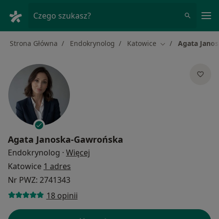
Me
Czego szukasz?
Strona Główna
Endokrynolog
Katowice
Agata Jano
Zmień miasto
Agata Janoska-Gawrońska
O specjalizacjach
Endokrynolog
·
Więcej
Katowice
1 adres
Nr PWZ: 2741343
18 opinii