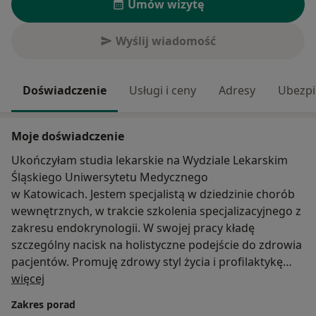
Umów wizytę
Wyślij wiadomość
Doświadczenie
Usługi i ceny
Adresy
Ubezpi
Moje doświadczenie
Ukończyłam studia lekarskie na Wydziale Lekarskim
Śląskiego Uniwersytetu Medycznego
w Katowicach. Jestem specjalistą w dziedzinie chorób
wewnętrznych, w trakcie szkolenia specjalizacyjnego z
zakresu endokrynologii. W swojej pracy kładę
szczególny nacisk na holistyczne podejście do zdrowia
pacjentów. Promuję zdrowy styl życia i profilaktykę
O mnie
schorzeń . Stawiam na skuteczną diagnostykę i
więcej
indywidualne podejście do terapii, dostosowując
Zakres porad
metody leczenia do potrzeb każdej osoby.