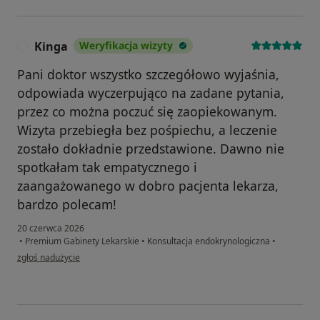
Kinga
Weryfikacja wizyty
K
Pani doktor wszystko szczegółowo wyjaśnia,
odpowiada wyczerpująco na zadane pytania,
przez co można poczuć się zaopiekowanym.
Wizyta przebiegła bez pośpiechu, a leczenie
zostało dokładnie przedstawione. Dawno nie
spotkałam tak empatycznego i
zaangażowanego w dobro pacjenta lekarza,
bardzo polecam!
20 czerwca 2026
•
Premium Gabinety Lekarskie
•
Konsultacja endokrynologiczna
•
w opinii użytkownika Kinga
zgłoś nadużycie