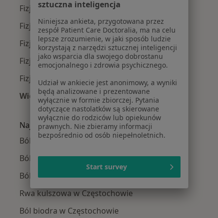
sztuczna inteligencja
Fizjoterapeuci Tysiąclecie
Niniejsza ankieta, przygotowana przez
Fizjoterapeuci Śródmieście
zespół Patient Care Doctoralia, ma na celu
lepsze zrozumienie, w jaki sposób ludzie
Fizjoterapeuci Częstochówka - Parkitka
korzystają z narzędzi sztucznej inteligencji
jako wsparcia dla swojego dobrostanu
Fizjoterapeuci Stare Miasto
emocjonalnego i zdrowia psychicznego.
Fizjoterapeuci Północ
Udział w ankiecie jest anonimowy, a wyniki
będą analizowane i prezentowane
Więcej (7)
wyłącznie w formie zbiorczej. Pytania
Więcej w kategorii: Fizjoterapeuci w pobliżu
dotyczące nastolatków są skierowane
wyłącznie do rodziców lub opiekunów
Najczęście leczone choroby
prawnych. Nie zbieramy informacji
bezpośrednio od osób niepełnoletnich.
Bóle kręgosłupa w Częstochowie
Ból barku w Częstochowie
Start survey
Ból kolana w Częstochowie
Rwa kulszowa w Częstochowie
Ból biodra w Częstochowie