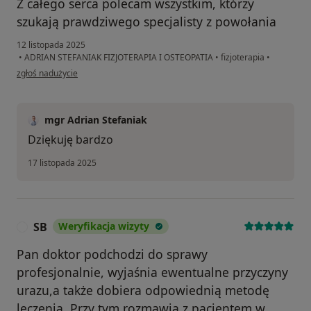
Z całego serca polecam wszystkim, którzy
szukają prawdziwego specjalisty z powołania
12 listopada 2025
•
ADRIAN STEFANIAK FIZJOTERAPIA I OSTEOPATIA
•
fizjoterapia
•
w opinii użytkownika Marek Stachowicz
zgłoś nadużycie
mgr Adrian Stefaniak
Dziękuję bardzo
17 listopada 2025
SB
Weryfikacja wizyty
S
Pan doktor podchodzi do sprawy
profesjonalnie, wyjaśnia ewentualne przyczyny
urazu,a także dobiera odpowiednią metodę
leczenia. Przy tym rozmawia z pacjentem w