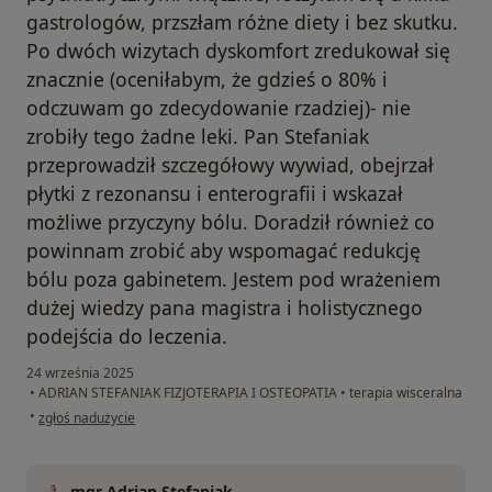
gastrologów, przszłam różne diety i bez skutku.
Po dwóch wizytach dyskomfort zredukował się
znacznie (oceniłabym, że gdzieś o 80% i
odczuwam go zdecydowanie rzadziej)- nie
zrobiły tego żadne leki. Pan Stefaniak
przeprowadził szczegółowy wywiad, obejrzał
płytki z rezonansu i enterografii i wskazał
możliwe przyczyny bólu. Doradził również co
powinnam zrobić aby wspomagać redukcję
bólu poza gabinetem. Jestem pod wrażeniem
dużej wiedzy pana magistra i holistycznego
podejścia do leczenia.
24 września 2025
•
ADRIAN STEFANIAK FIZJOTERAPIA I OSTEOPATIA
•
terapia wisceralna
w opinii użytkownika Natalia
•
zgłoś nadużycie
mgr Adrian Stefaniak