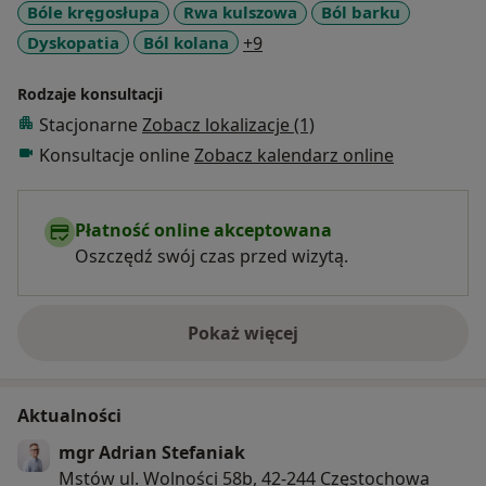
Bóle kręgosłupa
Rwa kulszowa
Ból barku
pod kontrolą USG
a11y_sr_more_diseases
Dyskopatia
Ból kolana
+9
Zajmuję się terapią:
Rodzaje konsultacji
-ortopedyczną narządu ruchu
-kręgosłupa
Stacjonarne
Zobacz lokalizacje (1)
-stawów skroniowo-żuchwowych
Konsultacje online
Zobacz kalendarz online
-bólu i zawrotów głowy
Ukończone kursy w ramach szkoły osteopatycznej
Płatność online akceptowana
oraz dodatkowe szkolenia:
Oszczędź swój czas przed wizytą.
• USG narządu ruchu (obrazowanie ultrasonograficzne
w fizjoterapii). Prowadzący: mgr Adam Michoński
(Msc, PT, wykładowca, instruktor)
Pokaż więcej
o doświadczeniu
• Badanie funkcjonalne USG poziom I. Prowadzący: dr
n. med. Michał Dwornik D.O., dr n. med. Sebastian
Szajkowski D.O.
Aktualności
• Tendinopatia Achillesa i Więzadła Rzepki –
mgr Adrian Stefaniak
programowanie skutecznej terapii: Prowadzący: mgr
Mstów ul. Wolności 58b, 42-244 Częstochowa