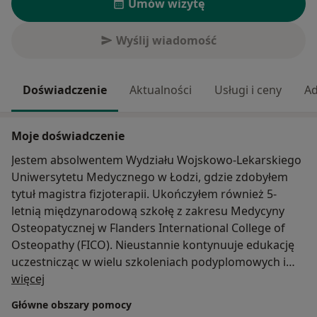
Umów wizytę
Wyślij wiadomość
Doświadczenie
Aktualności
Usługi i ceny
Ad
Moje doświadczenie
Jestem absolwentem Wydziału Wojskowo-Lekarskiego
Uniwersytetu Medycznego w Łodzi, gdzie zdobyłem
tytuł magistra fizjoterapii. Ukończyłem również 5-
letnią międzynarodową szkołę z zakresu Medycyny
Osteopatycznej w Flanders International College of
Osteopathy (FICO). Nieustannie kontynuuje edukację
uczestnicząc w wielu szkoleniach podyplomowych i
O mnie
sympozjach.
więcej
Główne obszary pomocy
W codziennej praktyce badanie oraz terapię wykonuje