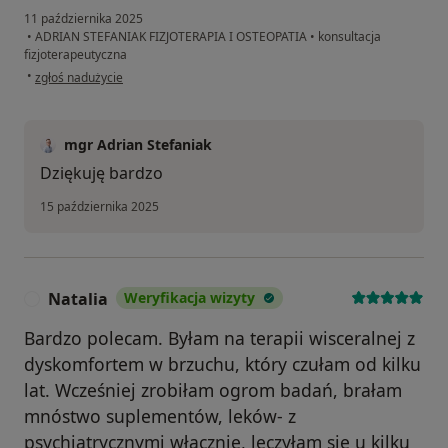
11 października 2025
•
ADRIAN STEFANIAK FIZJOTERAPIA I OSTEOPATIA
•
konsultacja
fizjoterapeutyczna
w opinii użytkownika Ishchenko Volodymyr
•
zgłoś nadużycie
mgr Adrian Stefaniak
Dziękuję bardzo
15 października 2025
Natalia
Weryfikacja wizyty
N
Bardzo polecam. Byłam na terapii wisceralnej z
dyskomfortem w brzuchu, który czułam od kilku
lat. Wcześniej zrobiłam ogrom badań, brałam
mnóstwo suplementów, leków- z
psychiatrycznymi włącznie, leczyłam się u kilku