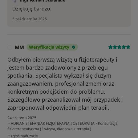
Dziękuję bardzo.
5 października 2025
MM
Weryfikacja wizyty
M
Odbyłem pierwszą wizytę u fizjoterapeuty i
jestem bardzo zadowolony z przebiegu
spotkania. Specjalista wykazał się dużym
zaangażowaniem, profesjonalizmem oraz
konkretnym podejściem do problemu.
Szczegółowo przeanalizował mój przypadek i
zaproponował odpowiedni plan terapii.
24 czerwca 2025
•
ADRIAN STEFANIAK FIZJOTERAPIA I OSTEOPATIA
•
Konsultacja
fizjoterapeutyczna ( I wizyta, diagnoza + terapia )
w opinii użytkownika MM
•
zgłoś nadużycie