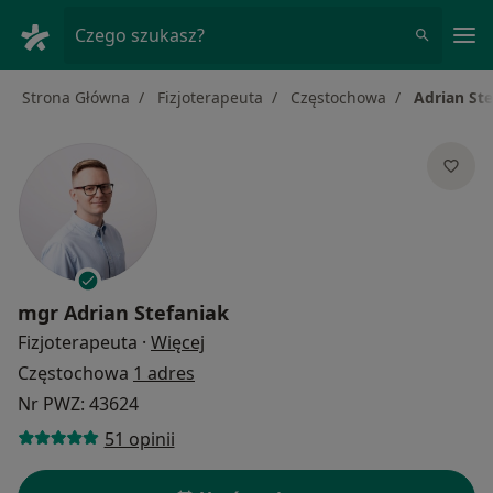
Me
Czego szukasz?
Strona Główna
Fizjoterapeuta
Częstochowa
Adrian Ste
mgr
Adrian Stefaniak
O specjalizacjach
Fizjoterapeuta
·
Więcej
Częstochowa
1 adres
Nr PWZ: 43624
51 opinii