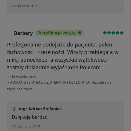
22 grudnia 2025
Barbary
Weryfikacja wizyty
B
Profesjonalne podejście do pacjenta, pełen
fachowości i rzetelności. Wizyty przebiegają w
miłej atmosferze, a wszystkie wątpliwości
zostały dokładnie wyjaśnione.Polecam
12 listopada 2025
•
ADRIAN STEFANIAK FIZJOTERAPIA I OSTEOPATIA
•
fizjoterapia
•
w opinii użytkownika Barbary
zgłoś nadużycie
mgr Adrian Stefaniak
Dziękuję bardzo
17 listopada 2025