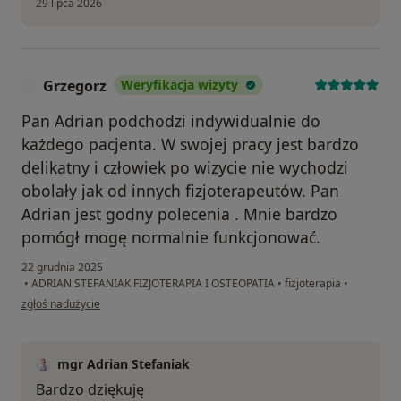
29 lipca 2026
Grzegorz
Weryfikacja wizyty
G
Pan Adrian podchodzi indywidualnie do
każdego pacjenta. W swojej pracy jest bardzo
delikatny i człowiek po wizycie nie wychodzi
obolały jak od innych fizjoterapeutów. Pan
Adrian jest godny polecenia . Mnie bardzo
pomógł mogę normalnie funkcjonować.
22 grudnia 2025
•
ADRIAN STEFANIAK FIZJOTERAPIA I OSTEOPATIA
•
fizjoterapia
•
w opinii użytkownika Grzegorz
zgłoś nadużycie
mgr Adrian Stefaniak
Bardzo dziękuję