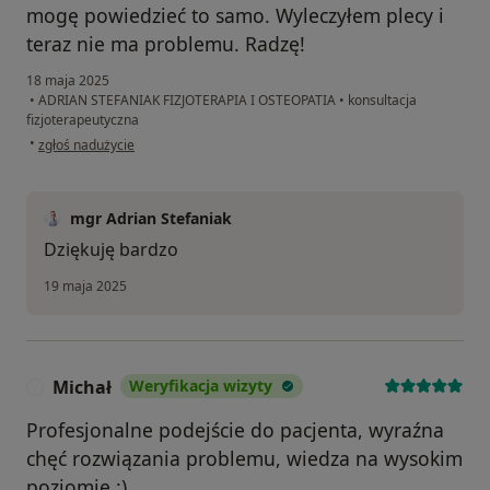
mogę powiedzieć to samo. Wyleczyłem plecy i
teraz nie ma problemu. Radzę!
18 maja 2025
•
ADRIAN STEFANIAK FIZJOTERAPIA I OSTEOPATIA
•
konsultacja
fizjoterapeutyczna
w opinii użytkownika Stanislav
•
zgłoś nadużycie
mgr Adrian Stefaniak
Dziękuję bardzo
19 maja 2025
Michał
Weryfikacja wizyty
M
Profesjonalne podejście do pacjenta, wyraźna
chęć rozwiązania problemu, wiedza na wysokim
poziomie :)