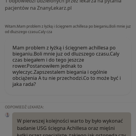
1 odpowiedzi udzielonych przez lekarza na pytania
pacjentów na ZnanyLekarz.pl
Witam.Mam problem z łyżką i ścięgnem achillesa po bieganiu.Boli mnie juz
od dluzszego czasu.Caly cza
Mam problem z łyżką i ścięgnem achillesa po
bieganiu.Boli mnie juz od dluzszego czasu.Caly
czas biegałem i do tego jeszcze
rower.Postanowiłem jednak to
wyleczyc.Zapszestalem biegania i ogólnie
obciążenia A tu nie przechodzi.Co to może być i
jaka rada?
ODPOWIEDŹ LEKARZA:
W pierwszej kolejności warto by było wykonać
badanie USG ścięgna Achillesa oraz mięśni
łydki przez specjalistę, takiego jak ortopeda czy