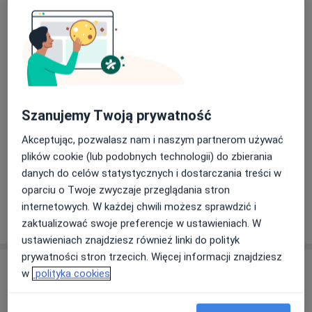
Osteopatia
obwodowych (kończyna górna). Prowadzący: Tim
Umów wizytę
200 zł
Szczegóły
Daelemans MSc. Ost.
• Techniki Wisceralne (dwunastnica, jelito cienkie, jelito
grube). Prowadzący: Hans Fauville MSc. Ost.
Techniki osteopatyczne
Umów wizytę
• Techniki Wisceralne układu Uro-ginekologicznego.
200 zł
Szczegóły
Prowadzący: Inge Schuermans D.O.
• Techniki wisceralne (serce, płuca). Prowadzący: Inge
Szanujemy Twoją prywatność
Terapia CranioSacralna
Schuermans D.O.
Umów wizytę
200 zł
Szczegóły
• Patologia strukturalna: miednica i dolna cześć
Akceptując, pozwalasz nam i naszym partnerom używać
kręgosłupa. Prowadzący: Tim Daelemans MSc. Ost.
plików cookie (lub podobnych technologii) do zbierania
• Techniki Tkanek miękkich dla części lędźwiowo-
+ 4 usługi
danych do celów statystycznych i dostarczania treści w
krzyżowej kręgosłup i stawy obwodowe. Prowadzący:
oparciu o Twoje zwyczaje przeglądania stron
Bogdan Mazur D.O.
internetowych. W każdej chwili możesz sprawdzić i
W jaki sposób ustalane są ceny?
• Badanie Radiologiczne kręgosłupa (RTG, MRI, CT).
zaktualizować swoje preferencje w ustawieniach. W
Prowadzący: Tim Daelemans MSc. Ost.
ustawieniach znajdziesz również linki do polityk
• Manipulacje krótkodźwigniowe dla części szyjnej
prywatności stron trzecich. Więcej informacji znajdziesz
Adresy (2)
kręgosłupa. Prowadzący: Jean-Michel Lamy BSc. Ost
w
polityka cookies
(Hons) D.O.
Adres
Online
• Radiologia – badanie obrazowe czaszki. Prowadzący: