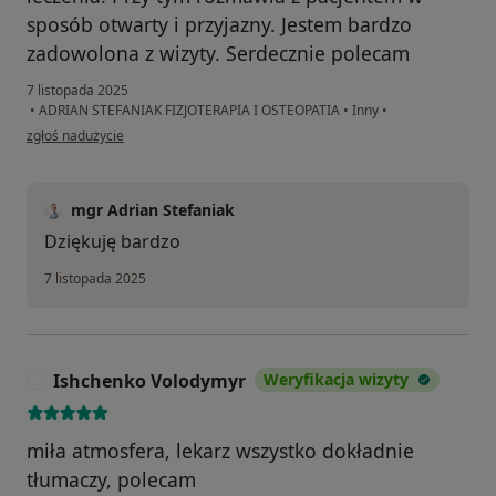
sposób otwarty i przyjazny. Jestem bardzo
zadowolona z wizyty. Serdecznie polecam
7 listopada 2025
•
ADRIAN STEFANIAK FIZJOTERAPIA I OSTEOPATIA
•
Inny
•
w opinii użytkownika SB
zgłoś nadużycie
mgr Adrian Stefaniak
Dziękuję bardzo
7 listopada 2025
Ishchenko Volodymyr
Weryfikacja wizyty
I
miła atmosfera, lekarz wszystko dokładnie
tłumaczy, polecam