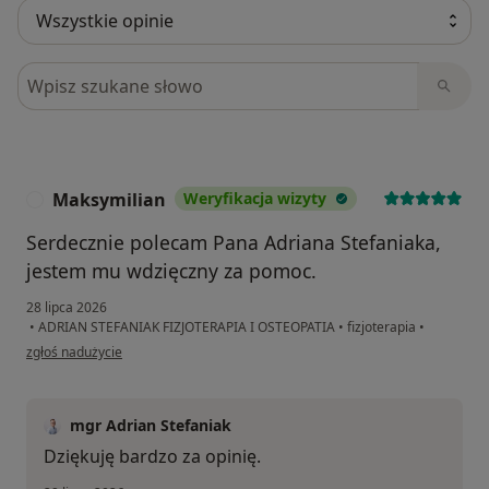
Szukaj w opiniach
Maksymilian
Weryfikacja wizyty
M
Serdecznie polecam Pana Adriana Stefaniaka,
jestem mu wdzięczny za pomoc.
28 lipca 2026
•
ADRIAN STEFANIAK FIZJOTERAPIA I OSTEOPATIA
•
fizjoterapia
•
w opinii użytkownika Maksymilian
zgłoś nadużycie
mgr Adrian Stefaniak
Dziękuję bardzo za opinię.