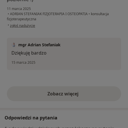
11 marca 2025
•
ADRIAN STEFANIAK FIZJOTERAPIA I OSTEOPATIA
•
konsultacja
fizjoterapeutyczna
w opinii użytkownika Michał
•
zgłoś nadużycie
mgr Adrian Stefaniak
Dziękuję bardzo
15 marca 2025
Zobacz więcej
opinie powyżej
Odpowiedzi na pytania