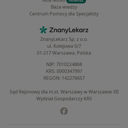
Noa Notes
nowość
Baza wiedzy
Centrum Pomocy dla Specjalisty
Kontakt
ZnanyLekarz - Strona główna
ZnanyLekarz Sp. z o.o.
ul. Kolejowa 5/7
01-217 Warszawa, Polska
NIP: ⁠7010224868
KRS: ⁠0000347997
REGON: ⁠142276657
Sąd Rejonowy dla m.st. Warszawy w Warszawie XII
Wydział Gospodarczy KRS
Facebook
otwiera się w nowej karcie