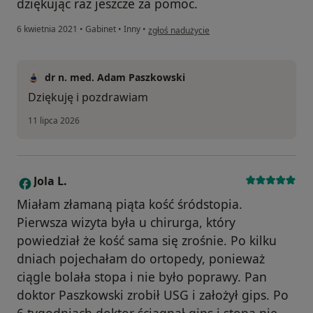
dziękując raz jeszcze za pomoc.
w opinii użytkownika Sebastian K
6 kwietnia 2021
•
Gabinet
•
Inny
•
zgłoś nadużycie
dr n. med. Adam Paszkowski
Dziękuję i pozdrawiam
11 lipca 2026
Jola L.
J
Miałam złamaną piąta kość śródstopia.
Pierwsza wizyta była u chirurga, który
powiedział że kość sama się zrośnie. Po kilku
dniach pojechałam do ortopedy, ponieważ
ciągle bolała stopa i nie było poprawy. Pan
doktor Paszkowski zrobił USG i założył gips. Po
6 tygodniach doktor ściągnął gips i stopa nie