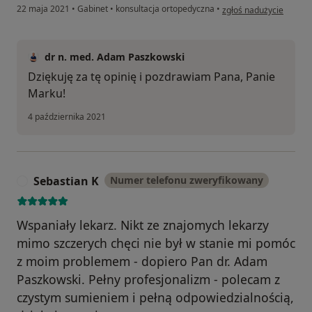
w opinii użytkownika M
22 maja 2021
•
Gabinet
•
konsultacja ortopedyczna
•
zgłoś nadużycie
dr n. med. Adam Paszkowski
Dziękuję za tę opinię i pozdrawiam Pana, Panie
Marku!
4 października 2021
Sebastian K
Numer telefonu zweryfikowany
S
Wspaniały lekarz. Nikt ze znajomych lekarzy
mimo szczerych chęci nie był w stanie mi pomóc
z moim problemem - dopiero Pan dr. Adam
Paszkowski. Pełny profesjonalizm - polecam z
czystym sumieniem i pełną odpowiedzialnością,