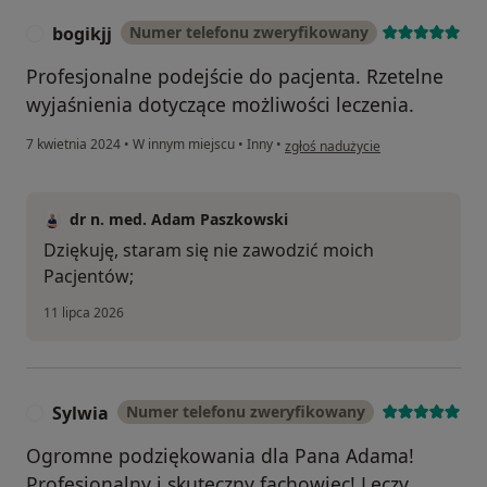
bogikjj
Numer telefonu zweryfikowany
B
Profesjonalne podejście do pacjenta. Rzetelne
wyjaśnienia dotyczące możliwości leczenia.
w opinii użytkownika bogikjj
7 kwietnia 2024
•
W innym miejscu
•
Inny
•
zgłoś nadużycie
dr n. med. Adam Paszkowski
Dziękuję, staram się nie zawodzić moich
Pacjentów;
11 lipca 2026
Sylwia
Numer telefonu zweryfikowany
S
Ogromne podziękowania dla Pana Adama!
Profesjonalny i skuteczny fachowiec! Leczy