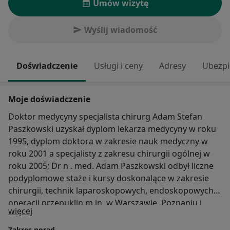
Umów wizytę
Wyślij wiadomość
Doświadczenie
Usługi i ceny
Adresy
Ubezpi
Moje doświadczenie
Doktor medycyny specjalista chirurg Adam Stefan
Paszkowski uzyskał dyplom lekarza medycyny w roku
1995, dyplom doktora w zakresie nauk medyczny w
roku 2001 a specjalisty z zakresu chirurgii ogólnej w
roku 2005; Dr n . med. Adam Paszkowski odbył liczne
podyplomowe staże i kursy doskonalące w zakresie
chirurgii, technik laparoskopowych, endoskopowych,
operacji przepuklin m.in. w Warszawie, Poznaniu i
O mnie
więcej
Wrocławiu oraz odbył pełne szkolenie specjalizacyjne
w zakresie ortopedii i traumatologii narządu ruchu w
Zakres porad