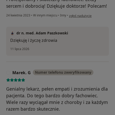
sercem i dobrocią! Dziękuje doktorze! Polecam!
w opinii użytkownika Sylwia
24 kwietnia 2023
•
W innym miejscu
•
Inny
•
zgłoś nadużycie
dr n. med. Adam Paszkowski
Dziękuję i życzę zdrowia
11 lipca 2026
Marek. G
Numer telefonu zweryfikowany
M
Genialny lekarz, pełen empati i zrozumienia dla
pacjenta. Do tego bardzo dobry fachowiec.
Wiele razy wyciągał mnie z choroby i za każdym
razem bardzo skutecznie.