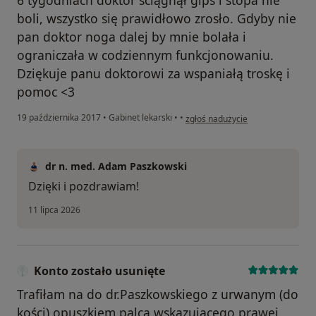
boli, wszystko się prawidłowo zrosło. Gdyby nie
pan doktor noga dalej by mnie bolała i
ograniczała w codziennym funkcjonowaniu.
Dziękuje panu doktorowi za wspaniałą troskę i
pomoc <3
w opinii użytkownika Jola L.
19 października 2017
•
Gabinet lekarski
•
•
zgłoś nadużycie
dr n. med. Adam Paszkowski
Dzięki i pozdrawiam!
11 lipca 2026
Konto zostało usunięte
Trafiłam na do dr.Paszkowskiego z urwanym (do
kości) opuszkiem palca wskazującego prawej