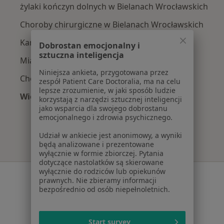
żylaki kończyn dolnych w Bielanach Wrocławskich
Choroby chirurgiczne w Bielanach Wrocławskich
Kamica żółciowa w Bielanach Wrocławskich
Dobrostan emocjonalny i
sztuczna inteligencja
Miażdżyca w Bielanach Wrocławskich
Niniejsza ankieta, przygotowana przez
Choroby naczyń w Bielanach Wrocławskich
zespół Patient Care Doctoralia, ma na celu
lepsze zrozumienie, w jaki sposób ludzie
Więcej (13)
korzystają z narzędzi sztucznej inteligencji
Więcej w kategorii: Najczęście leczone chorob
jako wsparcia dla swojego dobrostanu
emocjonalnego i zdrowia psychicznego.
Udział w ankiecie jest anonimowy, a wyniki
będą analizowane i prezentowane
wyłącznie w formie zbiorczej. Pytania
dotyczące nastolatków są skierowane
wyłącznie do rodziców lub opiekunów
Serwis
prawnych. Nie zbieramy informacji
bezpośrednio od osób niepełnoletnich.
Regulamin
Polityka prywatności pacjentów
Polityka prywatności profesjonalistów
Start survey