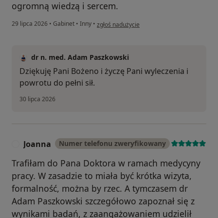
ogromną wiedzą i sercem.
w opinii użytkownika Bożena
29 lipca 2026
•
Gabinet
•
Inny
•
zgłoś nadużycie
dr n. med. Adam Paszkowski
Dziękuję Pani Bożeno i życzę Pani wyleczenia i
powrotu do pełni sił.
30 lipca 2026
Joanna
Numer telefonu zweryfikowany
J
Trafiłam do Pana Doktora w ramach medycyny
pracy. W zasadzie to miała być krótka wizyta,
formalność, można by rzec. A tymczasem dr
Adam Paszkowski szczegółowo zapoznał się z
wynikami badań, z zaangażowaniem udzielił