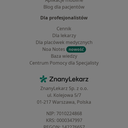
Aplikacje mobilne
Blog dla pacjentów
Dla profesjonalistów
Cennik
Dla lekarzy
Dla placówek medycznych
Noa Notes
nowość
Baza wiedzy
Centrum Pomocy dla Specjalisty
Kontakt
ZnanyLekarz - Strona główna
ZnanyLekarz Sp. z o.o.
ul. Kolejowa 5/7
01-217 Warszawa, Polska
NIP: ⁠7010224868
KRS: ⁠0000347997
REGON: ⁠142276657