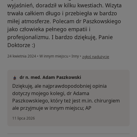
wyjaśnień, doradził w kilku kwestiach. Wizyta
trwała całkiem długo i przebiegła w bardzo
miłej atmosferze. Polecam dr Paszkowskiego
jako człowieka pełnego empatii i
profesjonalizmu. I bardzo dziękuję, Panie
Doktorze :)
w opinii użytkownika Joanna
24 kwietnia 2024
•
W innym miejscu
•
Inny
•
zgłoś nadużycie
dr n. med. Adam Paszkowski
Dziękuję, ale najprawdopodobniej opinia
dotyczy mojego kolegi, dr Adama
Paszkowskiego, który też jest m.in. chirurgiem
ale przyjmuje w innym miejscu; AP
11 lipca 2026