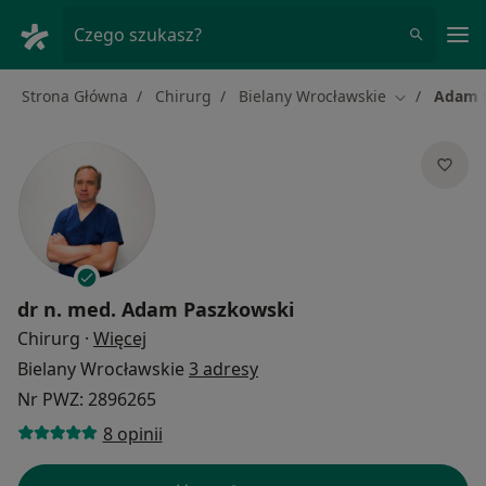
Me
Czego szukasz?
Strona Główna
Chirurg
Bielany Wrocławskie
Adam 
Zmień miast
dr n. med.
Adam Paszkowski
O specjalizacjach
Chirurg
·
Więcej
Bielany Wrocławskie
3 adresy
Nr PWZ: 2896265
8 opinii