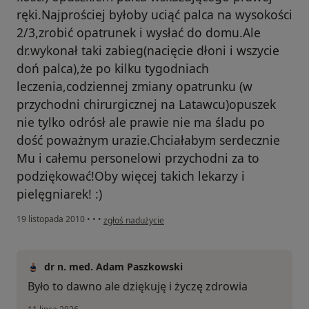
ręki.Najprościej byłoby uciąć palca na wysokości
2/3,zrobić opatrunek i wysłać do domu.Ale
dr.wykonał taki zabieg(nacięcie dłoni i wszycie
doń palca),że po kilku tygodniach
leczenia,codziennej zmiany opatrunku (w
przychodni chirurgicznej na Latawcu)opuszek
nie tylko odrósł ale prawie nie ma śladu po
dość poważnym urazie.Chciałabym serdecznie
Mu i całemu personelowi przychodni za to
podziękować!Oby więcej takich lekarzy i
pielęgniarek! :)
w opinii użytkownika Konto zostało usunięte
19 listopada 2010
•
•
•
zgłoś nadużycie
dr n. med. Adam Paszkowski
Było to dawno ale dziękuję i życzę zdrowia