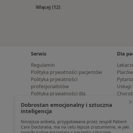
Więcej (12)
Więcej w kategorii: W pobliżu Józef
Serwis
Dla pa
Regulamin
Lekarz
Polityka prywatności pacjentów
Placów
Polityka prywatności
Pytani
profesjonalistów
Usługi 
Polityka prywatności dla
Choro
profesjonalistów, których dane
Pomoc
Dobrostan emocjonalny i sztuczna
pozyskaliśmy samodzielnie
Aplika
inteligencja
Polityka cookies
Blog d
Niniejsza ankieta, przygotowana przez zespół Patient
Jak działają wyniki wyszukiwania
Care Doctoralia, ma na celu lepsze zrozumienie, w jaki
Dostępność
sposób ludzie korzystają z narzędzi sztucznej