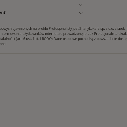
yn?
ych ujawnionych na profilu Profesjonalisty jest ZnanyLekarz sp. z o.o. z siedz
formowania użytkowników internetu o prowadzonej przez Profesjonalistę działaln
iałalności (art. 6 ust. 1 lit. f RODO) Dane osobowe pochodzą z powszechnie dos
onal