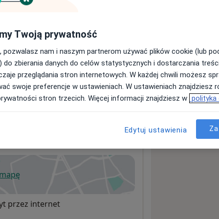
my Twoją prywatność
sługach i cenach
, pozwalasz nam i naszym partnerom używać plików cookie (lub p
ormacji o usługach i cenach.
) do zbierania danych do celów statystycznych i dostarczania treśc
zaje przeglądania stron internetowych. W każdej chwili możesz spr
wać swoje preferencje w ustawieniach. W ustawieniach znajdziesz ró
prywatności stron trzecich. Więcej informacji znajdziesz w
polityka
Za
Edytuj ustawienia
 mapę
wiera się w nowej karcie
t przez internet