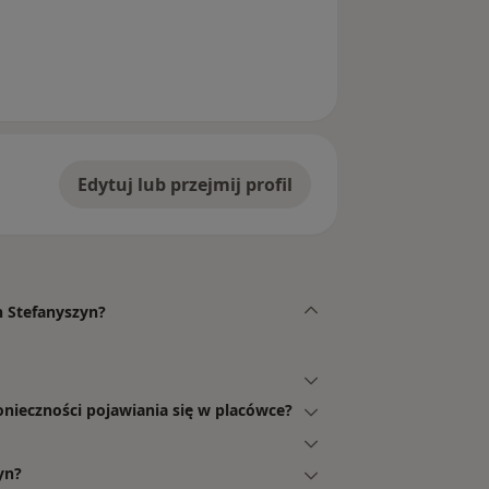
unięte
Edytuj lub przejmij profil
n Stefanyszyn?
onieczności pojawiania się w placówce?
yn?