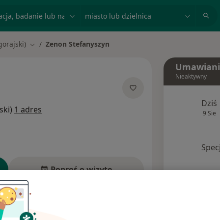
acja, badanie lub nazwisko
miasto lub dzielnica
gorajski)
Zenon Stefanyszyn
Zmień miasto
Umawiani
Nieaktywny
ecjalizacjach
Dziś
ski)
1 adres
9 Sie
Spec
Poproś o wizytę
Ubezpieczenia
Opinie (1)