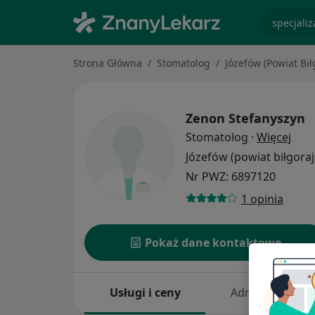
specjaliz
Strona Główna
Stomatolog
Józefów (Powiat Bił
Zenon Stefanyszyn
O sp
Stomatolog
·
Więcej
Józefów (powiat biłgoraj
Nr PWZ: 6897120
1 opinia
Pokaż dane kontaktowe
Usługi i ceny
Adresy