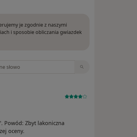
rujemy je zgodnie z naszymi
iach i sposobie obliczania gwiazdek
ięcej o opiniach
niach
. Powód: Zbyt lakoniczna
ej oceny.