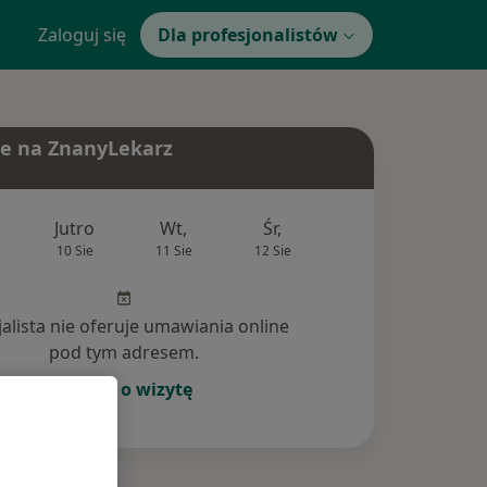
Zaloguj się
Dla profesjonalistów
e na ZnanyLekarz
Jutro
Wt,
Śr,
Czw,
Pt,
10 Sie
11 Sie
12 Sie
13 Sie
14 Si
jalista nie oferuje umawiania online
pod tym adresem.
Poproś o wizytę