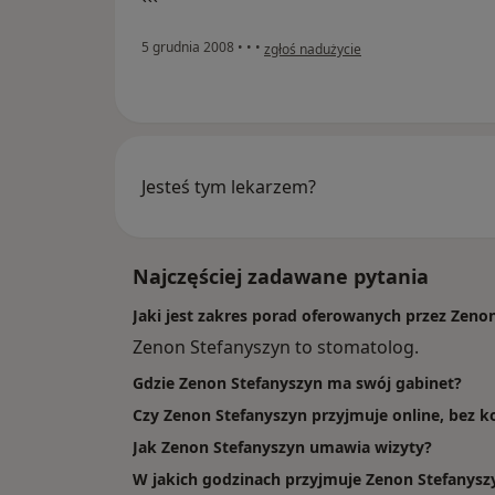
```
w opinii użytkownika Konto zostało us
5 grudnia 2008
•
•
•
zgłoś nadużycie
Jesteś tym lekarzem?
Najczęściej zadawane pytania
Jaki jest zakres porad oferowanych przez Zeno
Zenon Stefanyszyn to stomatolog.
Gdzie Zenon Stefanyszyn ma swój gabinet?
Czy Zenon Stefanyszyn przyjmuje online, bez k
Jak Zenon Stefanyszyn umawia wizyty?
W jakich godzinach przyjmuje Zenon Stefanysz