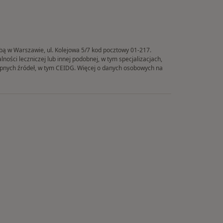
ibą w Warszawie, ul. Kolejowa 5/7 kod pocztowy 01-217.
ości leczniczej lub innej podobnej, w tym specjalizacjach,
tępnych źródeł, w tym CEIDG. Więcej o danych osobowych na