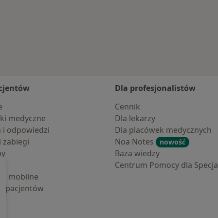
owa
cjentów
Dla profesjonalistów
e
Cennik
ki medyczne
Dla lekarzy
a i odpowiedzi
Dla placówek medycznych
i zabiegi
Noa Notes
nowość
by
Baza wiedzy
Centrum Pomocy dla Specjal
cje mobilne
la pacjentów