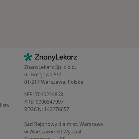
Kontakt
ZnanyLekarz - Strona główna
ZnanyLekarz Sp. z o.o.
ul. Kolejowa 5/7
01-217 Warszawa, Polska
NIP: ⁠7010224868
KRS: ⁠0000347997
isty
REGON: ⁠142276657
Sąd Rejonowy dla m.st. Warszawy
w Warszawie XII Wydział