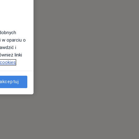
odobnych
i w oparciu o
awdzić i
wnież linki
 cookies
akceptuj