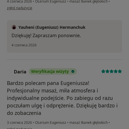
4 czerwca 2026
•
OLerium Eugeniusz
•
masaż tkanek głębokich
•
w opinii użytkownika S.Nawrocki
zgłoś nadużycie
Yauheni (Eugeniusz) Hermanchuk
Dziękuję! Zapraszam ponownie.
4 czerwca 2026
Daria
Weryfikacja wizyty
D
Bardzo polecam pana Eugeniusza!
Profesjonalny masaż, miła atmosfera i
indywidualne podejście. Po zabiegu od razu
poczułam ulgę i odprężenie. Dziękuję bardzo i
do zobaczenia
3 czerwca 2026
•
OLerium Eugeniusz
•
masaż tkanek głębokich
•
w opinii użytkownika Daria