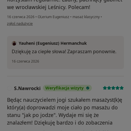
we wrocławskiej Leśnicy. Polecam!
16 czerwca 2026
•
OLerium Eugeniusz
•
masaż klasyczny
•
w opinii użytkownika Renata
zgłoś nadużycie
Yauheni (Eugeniusz) Hermanchuk
Dziękuję za ciepłe słowa! Zapraszam ponownie.
16 czerwca 2026
S.Nawrocki
Weryfikacja wizyty
S
Będąc nauczycielem jogi szukałem masażyst(k)ę
który(a) doprowadzi moje ciało po masażu do
stanu "jak po jodze". Wydaje mi się że
znalazłem! Dziękuję bardzo i do zobaczenia