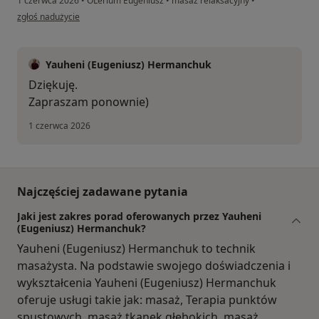
1 czerwca 2026
•
OLerium Eugeniusz
•
masaż relaksacyjny
•
w opinii użytkownika Nelli
zgłoś nadużycie
Yauheni (Eugeniusz) Hermanchuk
Dziękuję.
Zapraszam ponownie)
1 czerwca 2026
Najczęściej zadawane pytania
Jaki jest zakres porad oferowanych przez Yauheni
(Eugeniusz) Hermanchuk?
Yauheni (Eugeniusz) Hermanchuk to technik
masażysta. Na podstawie swojego doświadczenia i
wykształcenia Yauheni (Eugeniusz) Hermanchuk
oferuje usługi takie jak: masaż, Terapia punktów
spustowych, masaż tkanek głębokich, masaż