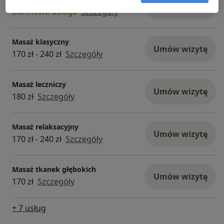
Umów wizytę
Darmowa usługa
Szczegóły
Masaż klasyczny
Umów wizytę
170 zł - 240 zł
Szczegóły
Masaż leczniczy
Umów wizytę
180 zł
Szczegóły
Masaż relaksacyjny
Umów wizytę
170 zł - 240 zł
Szczegóły
Masaż tkanek głębokich
Umów wizytę
170 zł
Szczegóły
+ 7 usług