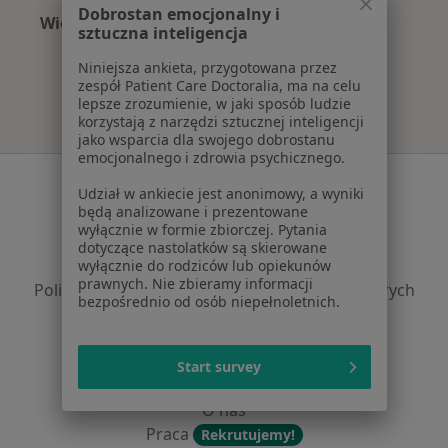
Dobrostan emocjonalny i
Więcej (15)
sztuczna inteligencja
Więcej w kategorii: Najczęście leczone chorob
Niniejsza ankieta, przygotowana przez
zespół Patient Care Doctoralia, ma na celu
lepsze zrozumienie, w jaki sposób ludzie
korzystają z narzędzi sztucznej inteligencji
jako wsparcia dla swojego dobrostanu
emocjonalnego i zdrowia psychicznego.
Serwis
Udział w ankiecie jest anonimowy, a wyniki
będą analizowane i prezentowane
Regulamin
wyłącznie w formie zbiorczej. Pytania
Polityka prywatności pacjentów
dotyczące nastolatków są skierowane
Polityka prywatności profesjonalistów
wyłącznie do rodziców lub opiekunów
prawnych. Nie zbieramy informacji
Polityka prywatności dla profesjonalistów, których
bezpośrednio od osób niepełnoletnich.
dane pozyskaliśmy samodzielnie
Polityka cookies
Jak działają wyniki wyszukiwania
Start survey
Dostępność
O nas
Praca
Rekrutujemy!