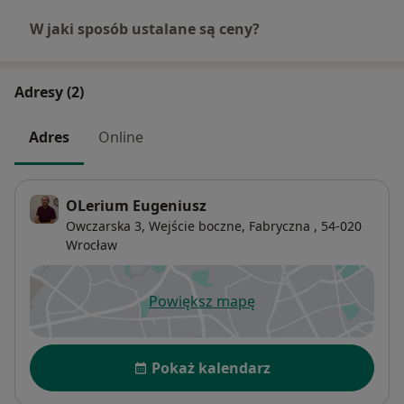
W jaki sposób ustalane są ceny?
Adresy (2)
Adres
Online
OLerium Eugeniusz
Owczarska 3,
Wejście boczne,
Fabryczna
, 54-020
Wrocław
Powiększ mapę
otwiera się w nowej karcie
Dostępność
Pokaż kalendarz