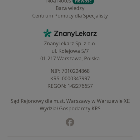
Noa Notes
nowość
Baza wiedzy
Centrum Pomocy dla Specjalisty
Kontakt
ZnanyLekarz - Strona główna
ZnanyLekarz Sp. z o.o.
ul. Kolejowa 5/7
01-217 Warszawa, Polska
NIP: ⁠7010224868
KRS: ⁠0000347997
REGON: ⁠142276657
Sąd Rejonowy dla m.st. Warszawy w Warszawie XII
Wydział Gospodarczy KRS
Facebook
otwiera się w nowej karcie