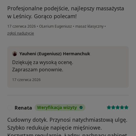
Profesjonalne podejście, najlepszy massażysta
w Leśnicy. Gorąco polecam!
17 czerwca 2026
•
OLerium Eugeniusz
•
masaż klasyczny
•
w opinii użytkownika Alesia
zgłoś nadużycie
Yauheni (Eugeniusz) Hermanchuk
Dziękuję za wysoką ocenę.
Zapraszam ponownie.
17 czerwca 2026
Renata
Weryfikacja wizyty
R
Cudowny dotyk. Przynosi natychmiastową ulgę.
Szybko redukuje napięcie mięśniowe.
Korzystam regularnie. Ładny, pachnący gabinet