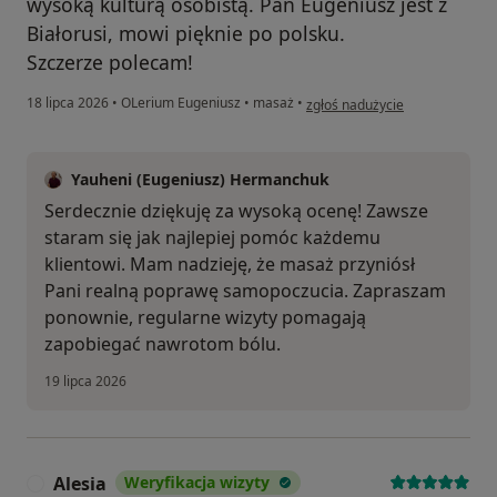
wysoką kulturą osobistą. Pan Eugeniusz jest z
Białorusi, mowi pięknie po polsku.
Szczerze polecam!
w opinii użytkownika Joanna
18 lipca 2026
•
OLerium Eugeniusz
•
masaż
•
zgłoś nadużycie
Yauheni (Eugeniusz) Hermanchuk
Serdecznie dziękuję za wysoką ocenę! Zawsze
staram się jak najlepiej pomóc każdemu
klientowi. Mam nadzieję, że masaż przyniósł
Pani realną poprawę samopoczucia. Zapraszam
ponownie, regularne wizyty pomagają
zapobiegać nawrotom bólu.
19 lipca 2026
Alesia
Weryfikacja wizyty
A