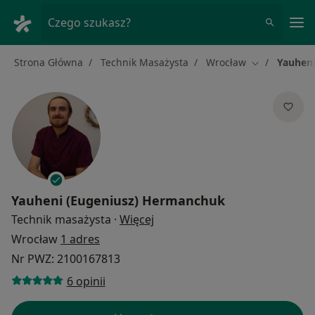
Me
Czego szukasz?
Strona Główna
Technik Masażysta
Wrocław
Yauhen
Zmień miasto
Yauheni (Eugeniusz) Hermanchuk
O specjalizacjach
Technik masażysta
·
Więcej
Wrocław
1 adres
Nr PWZ: 2100167813
6 opinii