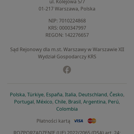
ul. Kolejowa 5/7
01-217 Warszawa, Polska
NIP: ⁠7010224868
KRS: ⁠0000347997
REGON: ⁠142276657
Sąd Rejonowy dla m.st. Warszawy w Warszawie XII
Wydział Gospodarczy KRS
Facebook
otwiera się w nowej karcie
otwiera się w nowej karcie
otwiera się w nowej karcie
otwiera się w nowej karcie
otwiera się w nowej karci
otwiera się
otwi
Polska
,
Türkiye
,
España
,
Italia
,
Deutschland
,
Česko
,
otwiera się w nowej karcie
otwiera się w nowej karcie
otwiera się w nowej karcie
otwiera się w nowej kar
otwiera się 
otwier
Portugal
,
México
,
Chile
,
Brasil
,
Argentina
,
Perú
,
otwiera się w nowej karc
Colombia
Płatności kartą
ROZPORZĄDZENIE (UE) 2022/2065 (DSA) art. 24: