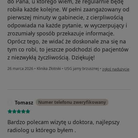
do Pana, u którego wiem, że regularnie będę
robiła każde kolejne. W pełni zaangażowany od
pierwszej minuty w gabinecie, z cierpliwością
odpowiada na każde pytanie, w wyczerpujący i
zrozumiały sposób przekazuje informacje.
Oprócz tego, że widać że doskonale zna się na
tym co robi, to jeszcze podchodzi do pacjentów
z niezwykłą życzliwością. Dziękuję!
w opinii użytkownik
26 marca 2026
•
Klinika Złotniki
•
USG jamy brzusznej
•
zgłoś nadużycie
Tomasz
Numer telefonu zweryfikowany
T
Bardzo polecam wizytę u doktora, najlepszy
radiolog u którego byłem .