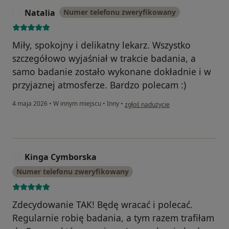
Natalia
Numer telefonu zweryfikowany
N
Miły, spokojny i delikatny lekarz. Wszystko
szczegółowo wyjaśniał w trakcie badania, a
samo badanie zostało wykonane dokładnie i w
przyjaznej atmosferze. Bardzo polecam :)
w opinii użytkownika Natalia
4 maja 2026
•
W innym miejscu
•
Inny
•
zgłoś nadużycie
Kinga Cymborska
K
Numer telefonu zweryfikowany
Zdecydowanie TAK! Będę wracać i polecać.
Regularnie robię badania, a tym razem trafiłam