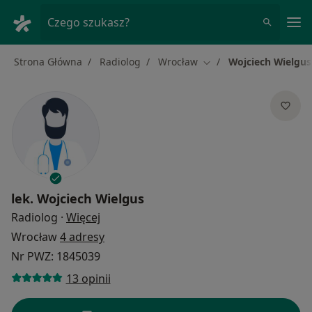
Me
Czego szukasz?
Strona Główna
Radiolog
Wrocław
Wojciech Wielgus
Zmień miasto
lek.
Wojciech Wielgus
O specjalizacjach
Radiolog
·
Więcej
Wrocław
4 adresy
Nr PWZ: 1845039
13 opinii