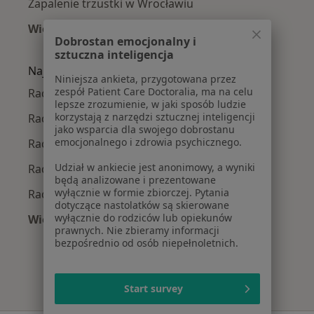
Zapalenie trzustki w Wrocławiu
Więcej (15)
Dobrostan emocjonalny i
Więcej w kategorii: Najczęście leczone chorob
sztuczna inteligencja
Najpopularniejsze ubezpieczenia
Niniejsza ankieta, przygotowana przez
zespół Patient Care Doctoralia, ma na celu
Radiolodzy z Allianz w Wrocławiu
lepsze zrozumienie, w jaki sposób ludzie
korzystają z narzędzi sztucznej inteligencji
Radiolodzy z Medicover w Wrocławiu
jako wsparcia dla swojego dobrostanu
emocjonalnego i zdrowia psychicznego.
Radiolodzy z POLMED w Wrocławiu
Udział w ankiecie jest anonimowy, a wyniki
Radiolodzy z INTER Polska w Wrocławiu
będą analizowane i prezentowane
wyłącznie w formie zbiorczej. Pytania
Radiolodzy z Compensa w Wrocławiu
dotyczące nastolatków są skierowane
wyłącznie do rodziców lub opiekunów
Więcej (2)
prawnych. Nie zbieramy informacji
Więcej w kategorii: Najpopularniejsze ubezpie
bezpośrednio od osób niepełnoletnich.
Start survey