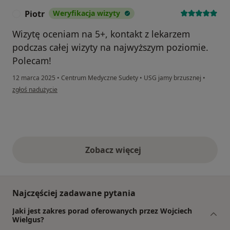
Piotr
Weryfikacja wizyty
P
Wizytę oceniam na 5+, kontakt z lekarzem
podczas całej wizyty na najwyższym poziomie.
Polecam!
12 marca 2025
•
Centrum Medyczne Sudety
•
USG jamy brzusznej
•
w opinii użytkownika Piotr
zgłoś nadużycie
Zobacz więcej
opinie powyżej
Najczęściej zadawane pytania
Jaki jest zakres porad oferowanych przez Wojciech
Wielgus?