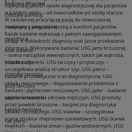
Radiolog Wrocław
najwyższej jakości opieki diagnostycznej dla pacjentów
w każdym wieku – od noworodków po osoby starsze.
Obszary pomocy:
W codziennej pracy łączę pasję do nowoczesnej
medycyny z empatią i troską o komfort pacjentów.
nowotwory jamy ustnej
Każde badanie wykonuję z pełnym zaangażowaniem,
miażdżyca
dbając o dokładność diagnozy oraz jasne przekazanie
informacji. Wykonywane badania: USG jamy brzusznej
bóle stawów
– ocena narządów wewnętrznych, takich jak wątroba,
trzustka czy nerki. USG tarczycy i przytarczyc –
bóle brzucha
szczegółowa analiza struktur szyi. USG piersi –
choroby tarczycy
badanie profilaktyczne oraz diagnostyczne. USG
układu moczowego – diagnozowanie problemów z
guzy tarczycy
nerkami i pęcherzem moczowym. USG jąder – badanie
ukierunkowane na zdrowie mężczyzn. USG prostaty
zapalenie trzustki
przez powłoki brzuszne – bezpieczna diagnostyka
kamica nerkowa
układu rozrodczego. USG stawów – szczegółowa
ocena struktur mięśniowo-szkieletowych. USG tkanek
rak piersi
miękkich – badania zmian i guzów podskórnych. USG