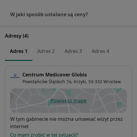
W jaki sposób ustalane są ceny?
Adresy (4)
Adres 1
Adres 2
Adres 3
Adres 4
Centrum Medicover Globis
Powstańców Śląskich 7a,
Krzyki
, 53-332
Wrocław
Powiększ mapę
otwiera się w nowej karcie
Dostępność
W tym gabinecie nie można umawiać wizyt przez
internet
Co mam zrobić w tej sytuacji?