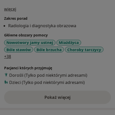
O mnie
więcej
Zakres porad
Radiologia i diagnostyka obrazowa
Główne obszary pomocy
Nowotwory jamy ustnej
Miażdżyca
Bóle stawów
Bóle brzucha
Choroby tarczycy
a11y_sr_more_diseases
+38
Pacjenci których przyjmuję
Dorośli (Tylko pod niektórymi adresami)
Dzieci (Tylko pod niektórymi adresami)
Pokaż więcej
o doświadczeniu