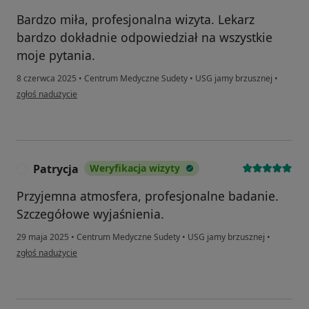
Bardzo miła, profesjonalna wizyta. Lekarz
bardzo dokładnie odpowiedział na wszystkie
moje pytania.
8 czerwca 2025
•
Centrum Medyczne Sudety
•
USG jamy brzusznej
•
w opinii użytkownika Ryszard
zgłoś nadużycie
Patrycja
Weryfikacja wizyty
P
Przyjemna atmosfera, profesjonalne badanie.
Szczegółowe wyjaśnienia.
29 maja 2025
•
Centrum Medyczne Sudety
•
USG jamy brzusznej
•
w opinii użytkownika Patrycja
zgłoś nadużycie