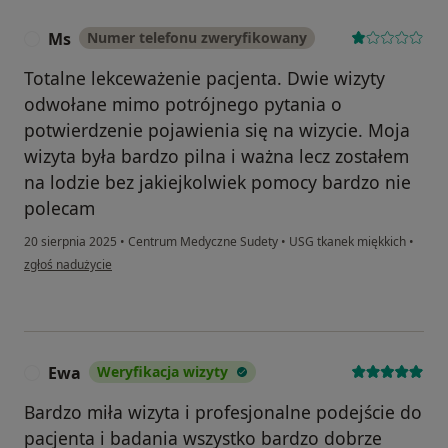
Ms
Numer telefonu zweryfikowany
M
Totalne lekceważenie pacjenta. Dwie wizyty
odwołane mimo potrójnego pytania o
potwierdzenie pojawienia się na wizycie. Moja
wizyta była bardzo pilna i ważna lecz zostałem
na lodzie bez jakiejkolwiek pomocy bardzo nie
polecam
20 sierpnia 2025
•
Centrum Medyczne Sudety
•
USG tkanek miękkich
•
w opinii użytkownika Ms
zgłoś nadużycie
Ewa
Weryfikacja wizyty
E
Bardzo miła wizyta i profesjonalne podejście do
pacjenta i badania wszystko bardzo dobrze