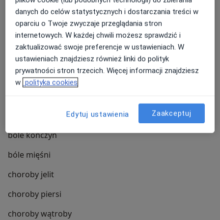
danych do celów statystycznych i dostarczania treści w
ból miednicy
oparciu o Twoje zwyczaje przeglądania stron
internetowych. W każdej chwili możesz sprawdzić i
ból nowotworowy
zaktualizować swoje preferencje w ustawieniach. W
ból pachwiny
ustawieniach znajdziesz również linki do polityk
prywatności stron trzecich. Więcej informacji znajdziesz
ból ścięgna
w
polityka cookies
ból ścięgna Achillesa
Zaakceptuj
Edytuj ustawienia
ból w klatce piersiowej
bóle kończyn
bóle mięśni
choroby jelit
choroby piersi
choroby wątroby