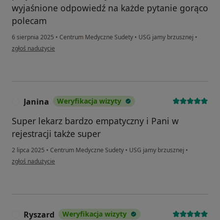
wyjaśnione odpowiedź na każde pytanie gorąco
polecam
6 sierpnia 2025
•
Centrum Medyczne Sudety
•
USG jamy brzusznej
•
w opinii użytkownika Ewa
zgłoś nadużycie
Janina
Weryfikacja wizyty
J
Super lekarz bardzo empatyczny i Pani w
rejestracji także super
2 lipca 2025
•
Centrum Medyczne Sudety
•
USG jamy brzusznej
•
w opinii użytkownika Janina
zgłoś nadużycie
Ryszard
Weryfikacja wizyty
R