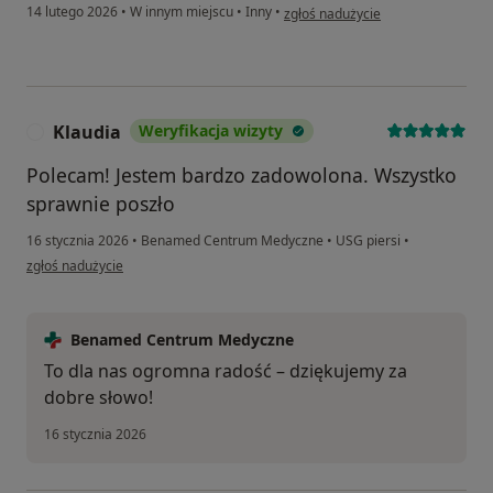
w opinii użytkownika Tomasz
14 lutego 2026
•
W innym miejscu
•
Inny
•
zgłoś nadużycie
Klaudia
Weryfikacja wizyty
K
Polecam! Jestem bardzo zadowolona. Wszystko
sprawnie poszło
16 stycznia 2026
•
Benamed Centrum Medyczne
•
USG piersi
•
w opinii użytkownika Klaudia
zgłoś nadużycie
Benamed Centrum Medyczne
To dla nas ogromna radość – dziękujemy za
dobre słowo!
16 stycznia 2026