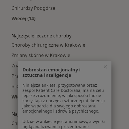
Chirurdzy Podgórze
Więcej (14)
Więcej w kategorii: Chirurdzy w pobliżu
Najczęście leczone choroby
Choroby chirurgiczne w Krakowie
Zmiany skórne w Krakowie
Znamiona w Krakowie
Dobrostan emocjonalny i
sztuczna inteligencja
Przepuklina w Krakowie
Niniejsza ankieta, przygotowana przez
Blizny w Krakowie
zespół Patient Care Doctoralia, ma na celu
lepsze zrozumienie, w jaki sposób ludzie
Więcej (15)
korzystają z narzędzi sztucznej inteligencji
Więcej w kategorii: Najczęście leczone chorob
jako wsparcia dla swojego dobrostanu
emocjonalnego i zdrowia psychicznego.
Najpopularniejsze ubezpieczenia
Udział w ankiecie jest anonimowy, a wyniki
Chirurdzy z Allianz w Krakowie
będą analizowane i prezentowane