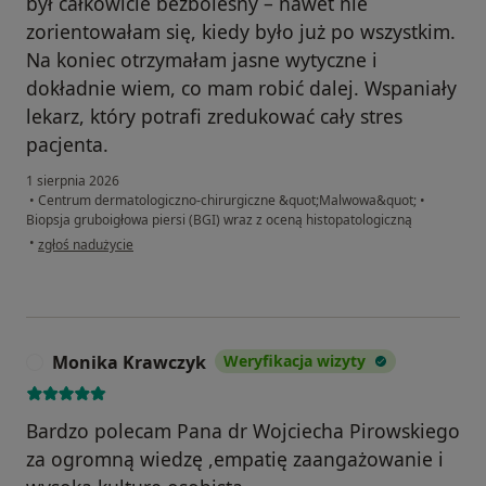
był całkowicie bezbolesny – nawet nie
zorientowałam się, kiedy było już po wszystkim.
Na koniec otrzymałam jasne wytyczne i
dokładnie wiem, co mam robić dalej. Wspaniały
lekarz, który potrafi zredukować cały stres
pacjenta.
1 sierpnia 2026
•
Centrum dermatologiczno-chirurgiczne &quot;Malwowa&quot;
•
Biopsja gruboigłowa piersi (BGI) wraz z oceną histopatologiczną
w opinii użytkownika Marta
•
zgłoś nadużycie
Monika Krawczyk
Weryfikacja wizyty
M
Bardzo polecam Pana dr Wojciecha Pirowskiego
za ogromną wiedzę ,empatię zaangażowanie i