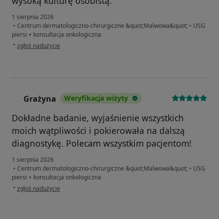
wysoką kulturę osobistą.
1 sierpnia 2026
•
Centrum dermatologiczno-chirurgiczne &quot;Malwowa&quot;
•
USG
piersi + konsultacja onkologiczna
w opinii użytkownika Monika Krawczyk
•
zgłoś nadużycie
Grażyna
Weryfikacja wizyty
G
Dokładne badanie, wyjaśnienie wszystkich
moich wątpliwości i pokierowała na dalszą
diagnostykę. Polecam wszystkim pacjentom!
1 sierpnia 2026
•
Centrum dermatologiczno-chirurgiczne &quot;Malwowa&quot;
•
USG
piersi + konsultacja onkologiczna
w opinii użytkownika Grażyna
•
zgłoś nadużycie