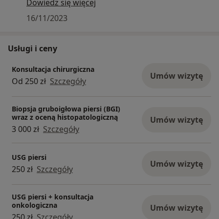
użyciem technik onkoplastycznych.
Dowiedz się więcej
16/11/2023
Usługi i ceny
Konsultacja chirurgiczna
Umów wizytę
Od 250 zł
Szczegóły
Biopsja gruboigłowa piersi (BGI)
wraz z oceną histopatologiczną
Umów wizytę
3 000 zł
Szczegóły
USG piersi
Umów wizytę
250 zł
Szczegóły
USG piersi + konsultacja
onkologiczna
Umów wizytę
250 zł
Szczegóły