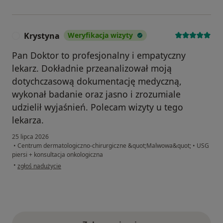
Krystyna
Weryfikacja wizyty
K
Pan Doktor to profesjonalny i empatyczny
lekarz. Dokładnie przeanalizował moją
dotychczasową dokumentację medyczną,
wykonał badanie oraz jasno i zrozumiale
udzielił wyjaśnień. Polecam wizyty u tego
lekarza.
25 lipca 2026
•
Centrum dermatologiczno-chirurgiczne &quot;Malwowa&quot;
•
USG
piersi + konsultacja onkologiczna
w opinii użytkownika Krystyna
•
zgłoś nadużycie