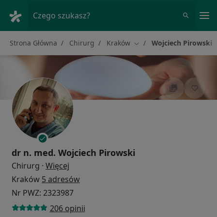
Me
Czego szukasz?
Strona Główna
Chirurg
Kraków
Wojciech Pirowski
Zmień miasto
dr n. med.
Wojciech Pirowski
O specjalizacjach
Chirurg
·
Więcej
Kraków
5 adresów
Nr PWZ: 2323987
206 opinii