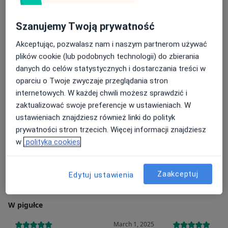
Pacjenci których przyjmuję
Dorośli (Tylko pod niektórymi adresami)
Szanujemy Twoją prywatność
Rodzaje konsultacji
Akceptując, pozwalasz nam i naszym partnerom używać
Stacjonarne
Zobacz lokalizacje (5)
plików cookie (lub podobnych technologii) do zbierania
Konsultacje online
Zobacz kalendarz online
danych do celów statystycznych i dostarczania treści w
oparciu o Twoje zwyczaje przeglądania stron
Zdjęcia i filmy
internetowych. W każdej chwili możesz sprawdzić i
zaktualizować swoje preferencje w ustawieniach. W
ustawieniach znajdziesz również linki do polityk
prywatności stron trzecich. Więcej informacji znajdziesz
w
polityka cookies
Zaakceptuj
Edytuj ustawienia
Zobacz galerię (4)
W pigułce
March 1, 2025