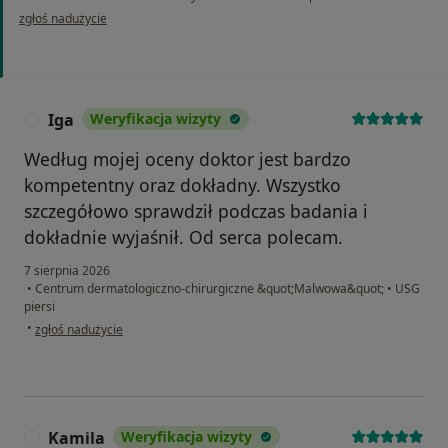
w opinii użytkownika J.K.
zgłoś nadużycie
Iga
Weryfikacja wizyty
I
Według mojej oceny doktor jest bardzo
kompetentny oraz dokładny. Wszystko
szczegółowo sprawdził podczas badania i
dokładnie wyjaśnił. Od serca polecam.
7 sierpnia 2026
•
Centrum dermatologiczno-chirurgiczne &quot;Malwowa&quot;
•
USG
piersi
w opinii użytkownika Iga
•
zgłoś nadużycie
Kamila
Weryfikacja wizyty
K