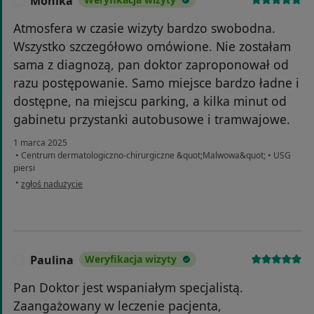
Monika
M
Atmosfera w czasie wizyty bardzo swobodna.
Wszystko szczegółowo omówione. Nie zostałam
sama z diagnozą, pan doktor zaproponował od
razu postępowanie. Samo miejsce bardzo ładne i
dostępne, na miejscu parking, a kilka minut od
gabinetu przystanki autobusowe i tramwajowe.
1 marca 2025
•
Centrum dermatologiczno-chirurgiczne &quot;Malwowa&quot;
•
USG
piersi
w opinii użytkownika Monika
•
zgłoś nadużycie
Paulina
Weryfikacja wizyty
P
Pan Doktor jest wspaniałym specjalistą.
Zaangażowany w leczenie pacjenta,