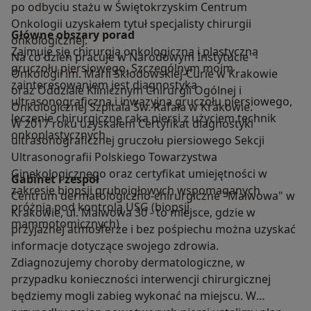
po odbyciu stażu w Świętokrzyskim Centrum
Onkologii uzyskałem tytuł specjalisty chirurgii
Główne obszary porad
onkologicznej.
Zajmuje się chirurgią onkologiczną i plastyczną
Na co dzień pracuje w Narodowym Instytucie
gruczołu piersiowego. Szczególnym moim
Onkologii im. Marii Skłodowskiej-Curie w Krakowie
zainteresowaniem jest diagnostyka
oraz Oddziale Klinicznym Chirurgii Ogólnej i
ultrasonograficzna i inwazyjna gruczołu piersiowego,
Onkologicznej Szpitala Św. Rafała w Krakowie.
leczenie chirurgiczne raka piersi z użyciem technik
W 2017 roku uzyskałem Certyfikat diagnostyki
onkoplastycznych.
ultrasonograficznej gruczołu piersiowego Sekcji
Ultrasonografii Polskiego Towarzystwa
Ginekologicznego oraz certyfikat umiejętności w
Gabinet i zespół
zakresie biopsji gruboigłowych wspomaganych
Centrum dermatologiczno-chirurgiczne "Malwowa" w
próżnią pod kontrolą USG (biopsji
Krakowie, ul. Malwowa 30 - to miejsce, gdzie w
mammotomicznych)
przyjaznej atmosferze i bez pośpiechu można uzyskać
informacje dotyczące swojego zdrowia.
Zdiagnozujemy choroby dermatologiczne, w
przypadku konieczności interwencji chirurgicznej
będziemy mogli zabieg wykonać na miejscu. W