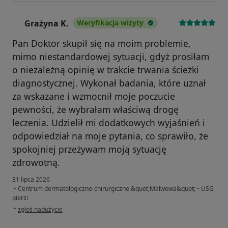
Grażyna K.
Weryfikacja wizyty
G
Pan Doktor skupił się na moim problemie,
mimo niestandardowej sytuacji, gdyż prosiłam
o niezależną opinię w trakcie trwania ścieżki
diagnostycznej. Wykonał badania, które uznał
za wskazane i wzmocnił moje poczucie
pewności, że wybrałam właściwą drogę
leczenia. Udzielił mi dodatkowych wyjaśnień i
odpowiedział na moje pytania, co sprawiło, że
spokojniej przeżywam moją sytuację
zdrowotną.
31 lipca 2026
•
Centrum dermatologiczno-chirurgiczne &quot;Malwowa&quot;
•
USG
piersi
w opinii użytkownika Grażyna K.
•
zgłoś nadużycie