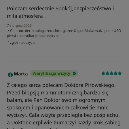
Polecam serdecznie.Spokój,bezpieczeństwo i
miła atmosfera .
7 sierpnia 2026
•
Centrum dermatologiczno-chirurgiczne &quot;Malwowa&quot;
•
USG
piersi + konsultacja onkologiczna
w opinii użytkownika Kamila
•
zgłoś nadużycie
Marta
Weryfikacja wizyty
M
Z całego serca polecam Doktora Pirowskiego.
Przed biopsją mammotomiczną bardzo się
bałam, ale Pan Doktor swoim ogromnym
spokojem i opanowaniem całkowicie mnie
wyciszył. Cała wizyta przebiegła bez pośpiechu,
a Doktor cierpliwie tłumaczył każdy krok.Zabieg