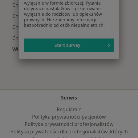
wyłącznie w formie zbiorczej. Pytania
Chirurdzy z Signal Iduna w Krakowie
dotyczące nastolatków są skierowane
wyłącznie do rodziców lub opiekunów
Chirurdzy z JP MEDICA w Krakowie
prawnych. Nie zbieramy informacji
bezpośrednio od osób niepełnoletnich.
Chirurdzy z TU Zdrowie w Krakowie
Chirurdzy z Świat Zdrowia w Krakowie
Start survey
Więcej (13)
Więcej w kategorii: Najpopularniejsze ubezpi
Serwis
Regulamin
Polityka prywatności pacjentów
Polityka prywatności profesjonalistów
Polityka prywatności dla profesjonalistów, których