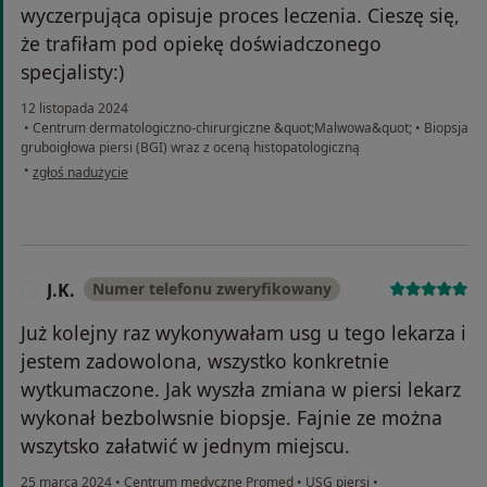
wyczerpująca opisuje proces leczenia. Cieszę się,
że trafiłam pod opiekę doświadczonego
specjalisty:)
12 listopada 2024
•
Centrum dermatologiczno-chirurgiczne &quot;Malwowa&quot;
•
Biopsja
gruboigłowa piersi (BGI) wraz z oceną histopatologiczną
w opinii użytkownika Paulina
•
zgłoś nadużycie
J.K.
Numer telefonu zweryfikowany
J
Już kolejny raz wykonywałam usg u tego lekarza i
jestem zadowolona, wszystko konkretnie
wytkumaczone. Jak wyszła zmiana w piersi lekarz
wykonał bezbolwsnie biopsje. Fajnie ze można
wszytsko załatwić w jednym miejscu.
25 marca 2024
•
Centrum medyczne Promed
•
USG piersi
•