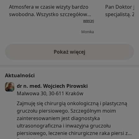
Atmosfera w czasie wizyty bardzo
Pan Doktor je
swobodna. Wszystko szczegółowo
specjalistą. 
więcej
omówione. Nie zostałam sama z
leczenie pacje
diagnozą, pan doktor
opisuje proces 
Monika
zaproponował od razu
że trafiłam po
postępowanie. Samo miejsce
doświadczoneg
bardzo ładne i dostępne, na miejscu
Pokaż więcej
o doświadczeniu
p...
Aktualności
dr n. med. Wojciech Pirowski
Malwowa 30, 30-611 Kraków
Zajmuję się chirurgią onkologiczną i plastyczną
gruczołu piersiowego. Szczególnym moim
zainteresowaniem jest diagnostyka
ultrasonograficzna i inwazyjna gruczołu
piersiowego, leczenie chirurgiczne raka piersi z