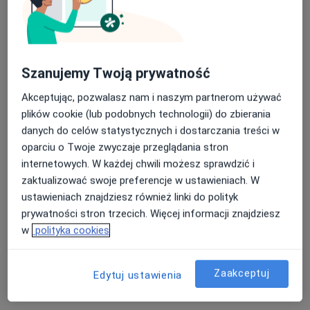
Konsultacja urologiczna
Od 125 zł
Szczegóły
Konsultacja urologiczna + USG
Szanujemy Twoją prywatność
205 zł
Szczegóły
Akceptując, pozwalasz nam i naszym partnerom używać
plików cookie (lub podobnych technologii) do zbierania
USG
danych do celów statystycznych i dostarczania treści w
Szczegóły
oparciu o Twoje zwyczaje przeglądania stron
internetowych. W każdej chwili możesz sprawdzić i
USG jąder
zaktualizować swoje preferencje w ustawieniach. W
Szczegóły
ustawieniach znajdziesz również linki do polityk
prywatności stron trzecich. Więcej informacji znajdziesz
USG prostaty
w
polityka cookies
Szczegóły
Zaakceptuj
Edytuj ustawienia
+ 1 usługa