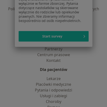
Polityka prywatności profesjonalistów
wyłącznie w formie zbiorczej. Pytania
dotyczące nastolatków są skierowane
Polityka prywatności dla profesjonalistów, których
wyłącznie do rodziców lub opiekunów
dane pozyskaliśmy samodzielnie
prawnych. Nie zbieramy informacji
Polityka cookies
bezpośrednio od osób niepełnoletnich.
Jak działają wyniki wyszukiwania
Dostępność
Start survey
O nas
Praca
Rekrutujemy!
Partnerzy
Centrum prasowe
Kontakt
Dla pacjentów
Lekarze
Placówki medyczne
Pytania i odpowiedzi
Usługi i zabiegi
Choroby