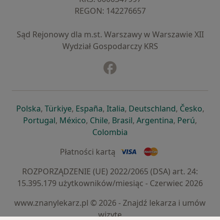
REGON: ⁠142276657
Sąd Rejonowy dla m.st. Warszawy w Warszawie XII
Wydział Gospodarczy KRS
Facebook
otwiera się w nowej karcie
otwiera się w nowej karcie
otwiera się w nowej karcie
otwiera się w nowej karcie
otwiera się w nowej karci
otwiera się
otwi
Polska
,
Türkiye
,
España
,
Italia
,
Deutschland
,
Česko
,
otwiera się w nowej karcie
otwiera się w nowej karcie
otwiera się w nowej karcie
otwiera się w nowej kar
otwiera się 
otwier
Portugal
,
México
,
Chile
,
Brasil
,
Argentina
,
Perú
,
otwiera się w nowej karc
Colombia
Płatności kartą
ROZPORZĄDZENIE (UE) 2022/2065 (DSA) art. 24:
15.395.179 użytkowników/miesiąc - Czerwiec 2026
www.znanylekarz.pl © 2026 - Znajdź lekarza i umów
wizytę