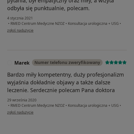
pytania, był empatyczny oraz miły, a wizyta
odbyła się punktualnie, polecam.
4 stycznia 2021
•
RMED Centrum Medyczne NZOZ
•
Konsultacja urologiczna + USG
•
w opinii użytkownika Edyta
zgłoś nadużycie
Marek
Numer telefonu zweryfikowany
M
Bardzo miły kompetentny, duży profesjonalizm
wyjaśnia dokładnie objawy a także dalsze
leczenie. Serdecznie polecam Pana doktora
29 września 2020
•
RMED Centrum Medyczne NZOZ
•
Konsultacja urologiczna + USG
•
w opinii użytkownika Marek
zgłoś nadużycie