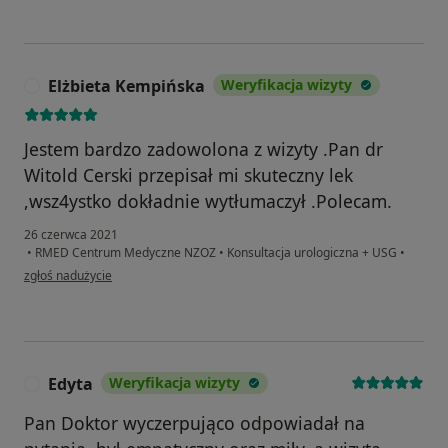
Elżbieta Kempińska
Weryfikacja wizyty
E
Jestem bardzo zadowolona z wizyty .Pan dr
Witold Cerski przepisał mi skuteczny lek
,wsz4ystko dokładnie wytłumaczył .Polecam.
26 czerwca 2021
•
RMED Centrum Medyczne NZOZ
•
Konsultacja urologiczna + USG
•
w opinii użytkownika Elżbieta Kempińska
zgłoś nadużycie
Edyta
Weryfikacja wizyty
E
Pan Doktor wyczerpująco odpowiadał na