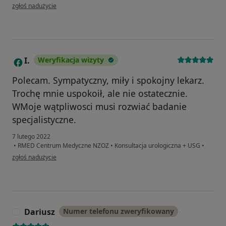
w opinii użytkownika AW
zgłoś nadużycie
I.
Weryfikacja wizyty
I
Polecam. Sympatyczny, miły i spokojny lekarz.
Trochę mnie uspokoił, ale nie ostatecznie.
WMoje wątpliwosci musi rozwiać badanie
specjalistyczne.
7 lutego 2022
•
RMED Centrum Medyczne NZOZ
•
Konsultacja urologiczna + USG
•
w opinii użytkownika I.
zgłoś nadużycie
Dariusz
Numer telefonu zweryfikowany
D