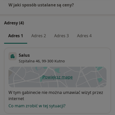
W jaki sposób ustalane są ceny?
Adresy (4)
Adres 1
Adres 2
Adres 3
Adres 4
Salus
Szpitalna 46,
99-300
Kutno
Powiększ mapę
otwiera się w nowej karcie
Dostępność
W tym gabinecie nie można umawiać wizyt przez
internet
Co mam zrobić w tej sytuacji?