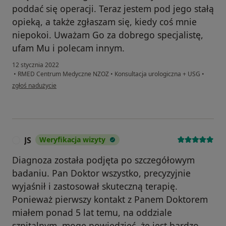
poddać się operacji. Teraz jestem pod jego stałą
opieką, a także zgłaszam się, kiedy coś mnie
niepokoi. Uważam Go za dobrego specjalistę,
ufam Mu i polecam innym.
12 stycznia 2022
•
RMED Centrum Medyczne NZOZ
•
Konsultacja urologiczna + USG
•
w opinii użytkownika S.M.M.
zgłoś nadużycie
JS
Weryfikacja wizyty
J
Diagnoza została podjęta po szczegółowym
badaniu. Pan Doktor wszystko, precyzyjnie
wyjaśnił i zastosował skuteczną terapię.
Ponieważ pierwszy kontakt z Panem Doktorem
miałem ponad 5 lat temu, na oddziale
szpitalnym, mogę powiedzieć, że jest bardzo