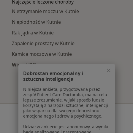
Najczęście leczone choroby
Nietrzymanie moczu w Kutnie
Niepłodność w Kutnie
Rak jądra w Kutnie
Zapalenie prostaty w Kutnie
Kamica moczowa w Kutnie
Więcej (15)
Więcej w kategorii: Najczęście leczone chorob
Dobrostan emocjonalny i
sztuczna inteligencja
Niniejsza ankieta, przygotowana przez
zespół Patient Care Doctoralia, ma na celu
lepsze zrozumienie, w jaki sposób ludzie
korzystają z narzędzi sztucznej inteligencji
jako wsparcia dla swojego dobrostanu
Serwis
emocjonalnego i zdrowia psychicznego.
Regulamin
Udział w ankiecie jest anonimowy, a wyniki
Polityka prywatności pacjentów
będą analizowane i prezentowane