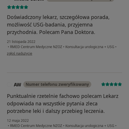
Doświadczony lekarz, szczegółowa porada,
możliwość USG-badania, przyjemna
przychodnia. Polecam Pana Doktora.
21 listopada 2022
•
RMED Centrum Medyczne NZOZ
•
Konsultacja urologiczna + USG
•
w opinii użytkownika Witold Cerski
zgłoś nadużycie
AW
Numer telefonu zweryfikowany
A
Punktualnie rzetelnie fachowo polecam Lekarz
odpowiada na wszystkie pytania zleca
potrzebne leki i dalszy przebieg leczenia.
12 maja 2022
•
RMED Centrum Medyczne NZOZ
•
Konsultacja urologiczna + USG
•