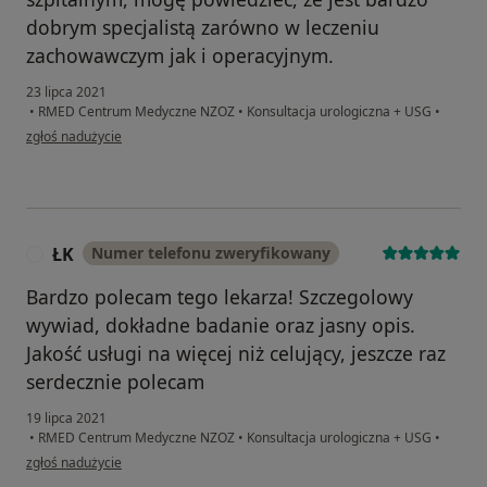
dobrym specjalistą zarówno w leczeniu
zachowawczym jak i operacyjnym.
23 lipca 2021
•
RMED Centrum Medyczne NZOZ
•
Konsultacja urologiczna + USG
•
w opinii użytkownika JS
zgłoś nadużycie
ŁK
Numer telefonu zweryfikowany
Ł
Bardzo polecam tego lekarza! Szczegolowy
wywiad, dokładne badanie oraz jasny opis.
Jakość usługi na więcej niż celujący, jeszcze raz
serdecznie polecam
19 lipca 2021
•
RMED Centrum Medyczne NZOZ
•
Konsultacja urologiczna + USG
•
w opinii użytkownika ŁK
zgłoś nadużycie