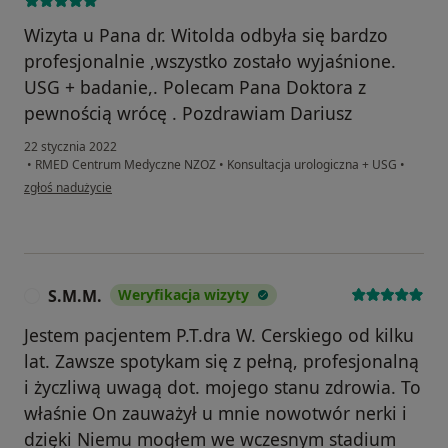
Wizyta u Pana dr. Witolda odbyła się bardzo
profesjonalnie ,wszystko zostało wyjaśnione.
USG + badanie,. Polecam Pana Doktora z
pewnością wrócę . Pozdrawiam Dariusz
22 stycznia 2022
•
RMED Centrum Medyczne NZOZ
•
Konsultacja urologiczna + USG
•
w opinii użytkownika Dariusz
zgłoś nadużycie
S.M.M.
Weryfikacja wizyty
S
Jestem pacjentem P.T.dra W. Cerskiego od kilku
lat. Zawsze spotykam się z pełną, profesjonalną
i życzliwą uwagą dot. mojego stanu zdrowia. To
właśnie On zauważył u mnie nowotwór nerki i
dzięki Niemu mogłem we wczesnym stadium