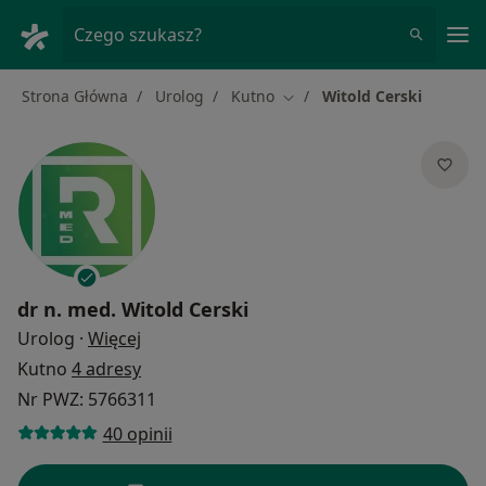
Me
Czego szukasz?
Strona Główna
Urolog
Kutno
Witold Cerski
Zmień miasto
dr n. med.
Witold Cerski
O specjalizacjach
Urolog
·
Więcej
Kutno
4 adresy
Nr PWZ: 5766311
40 opinii