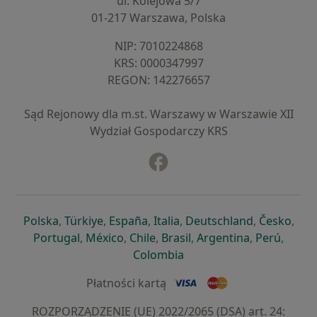
ul. Kolejowa 5/7
01-217 Warszawa, Polska
NIP: ⁠7010224868
KRS: ⁠0000347997
REGON: ⁠142276657
Sąd Rejonowy dla m.st. Warszawy w Warszawie XII
Wydział Gospodarczy KRS
Facebook
otwiera się w nowej karcie
otwiera się w nowej karcie
otwiera się w nowej karcie
otwiera się w nowej karcie
otwiera się w nowej karci
otwiera się
otwi
Polska
,
Türkiye
,
España
,
Italia
,
Deutschland
,
Česko
,
otwiera się w nowej karcie
otwiera się w nowej karcie
otwiera się w nowej karcie
otwiera się w nowej kar
otwiera się 
otwier
Portugal
,
México
,
Chile
,
Brasil
,
Argentina
,
Perú
,
otwiera się w nowej karc
Colombia
Płatności kartą
ROZPORZĄDZENIE (UE) 2022/2065 (DSA) art. 24: