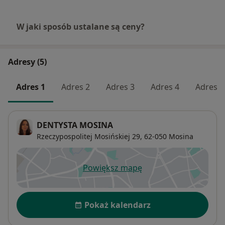
W jaki sposób ustalane są ceny?
Adresy (5)
Adres 1
Adres 2
Adres 3
Adres 4
Adres 5
DENTYSTA MOSINA
Rzeczypospolitej Mosińskiej 29,
62-050
Mosina
Powiększ mapę
otwiera się w nowej karcie
Dostępność
Pokaż kalendarz