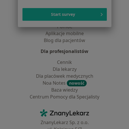
Pytania i odpowiedzi
Usługi i zabiegi
Start survey
Choroby
Pomoc
Aplikacje mobilne
Blog dla pacjentów
Dla profesjonalistów
Cennik
Dla lekarzy
Dla placówek medycznych
Noa Notes
nowość
Baza wiedzy
Centrum Pomocy dla Specjalisty
Kontakt
ZnanyLekarz - Strona główna
ZnanyLekarz Sp. z o.o.