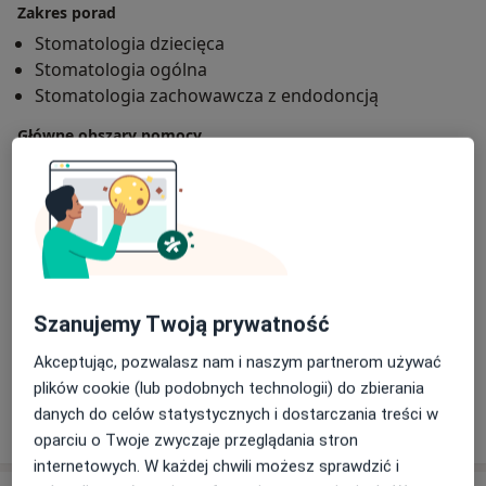
Zakres porad
Stomatologia dziecięca
Stomatologia ogólna
Stomatologia zachowawcza z endodoncją
Główne obszary pomocy
a11y_sr_more_disease
Ubytki zębów
Dentofobia
+25
Pacjenci których przyjmuję
Dorośli (Tylko pod niektórymi adresami)
Dzieci
Szanujemy Twoją prywatność
Rodzaje konsultacji
Stacjonarne
Zobacz lokalizacje (2)
Akceptując, pozwalasz nam i naszym partnerom używać
plików cookie (lub podobnych technologii) do zbierania
danych do celów statystycznych i dostarczania treści w
Pokaż więcej
o doświadczeniu
oparciu o Twoje zwyczaje przeglądania stron
internetowych. W każdej chwili możesz sprawdzić i