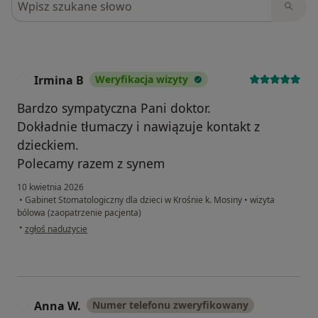
Irmina B
Weryfikacja wizyty
I
Bardzo sympatyczna Pani doktor.
Dokładnie tłumaczy i nawiązuje kontakt z
dzieckiem.
Polecamy razem z synem
10 kwietnia 2026
•
Gabinet Stomatologiczny dla dzieci w Krośnie k. Mosiny
•
wizyta
bólowa (zaopatrzenie pacjenta)
w opinii użytkownika Irmina B
•
zgłoś nadużycie
Anna W.
Numer telefonu zweryfikowany
A