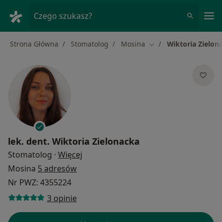
Me
Czego szukasz?
Strona Główna
Stomatolog
Mosina
Wiktoria Zielon
Zmień miasto
lek. dent.
Wiktoria Zielonacka
O specjalizacjach
Stomatolog
·
Więcej
Mosina
5 adresów
Nr PWZ: 4355224
3 opinie