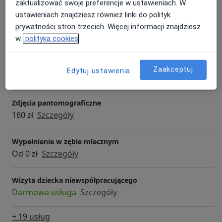
zaktualizować swoje preferencje w ustawieniach. W
Usługi i ceny
ustawieniach znajdziesz również linki do polityk
Konsultacja stomatologiczna
prywatności stron trzecich. Więcej informacji znajdziesz
Szczegóły
w
polityka cookies
Leczenie próchnicy
Zaakceptuj
Edytuj ustawienia
Od 0 zł
Szczegóły
Zdjęcia pantomograficzne
160 zł
Szczegóły
Wypełnienie w zębie mlecznym
Od 0 zł
Szczegóły
Wizyta dziecka niewspółpracującego
Darmowa usługa
Szczegóły
+ 19 usług