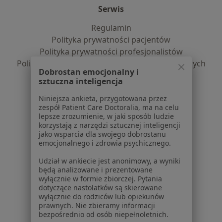
Serwis
Regulamin
Polityka prywatności pacjentów
Polityka prywatności profesjonalistów
Polityka prywatności dla profesjonalistów, których
Dobrostan emocjonalny i
dane pozyskaliśmy samodzielnie
sztuczna inteligencja
Polityka cookies
Niniejsza ankieta, przygotowana przez
Jak działają wyniki wyszukiwania
zespół Patient Care Doctoralia, ma na celu
Dostępność
lepsze zrozumienie, w jaki sposób ludzie
O nas
korzystają z narzędzi sztucznej inteligencji
jako wsparcia dla swojego dobrostanu
Praca
Rekrutujemy!
emocjonalnego i zdrowia psychicznego.
Partnerzy
Centrum prasowe
Udział w ankiecie jest anonimowy, a wyniki
będą analizowane i prezentowane
Kontakt
wyłącznie w formie zbiorczej. Pytania
dotyczące nastolatków są skierowane
Dla pacjentów
wyłącznie do rodziców lub opiekunów
prawnych. Nie zbieramy informacji
Lekarze
bezpośrednio od osób niepełnoletnich.
Placówki medyczne