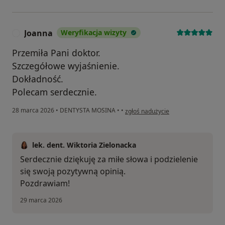
Joanna
Weryfikacja wizyty
J
Przemiła Pani doktor.
Szczegółowe wyjaśnienie.
Dokładność.
Polecam serdecznie.
w opinii użytkownika Joanna
28 marca 2026
•
DENTYSTA MOSINA
•
•
zgłoś nadużycie
lek. dent. Wiktoria Zielonacka
Serdecznie dziękuję za miłe słowa i podzielenie
się swoją pozytywną opinią.
Pozdrawiam!
29 marca 2026