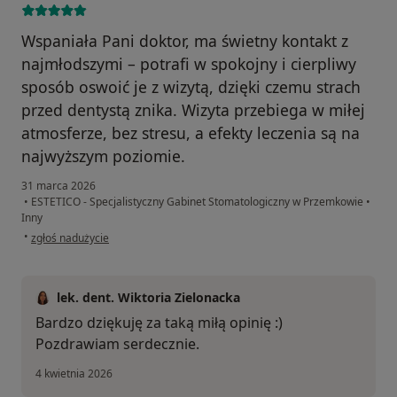
Wspaniała Pani doktor, ma świetny kontakt z
najmłodszymi – potrafi w spokojny i cierpliwy
sposób oswoić je z wizytą, dzięki czemu strach
przed dentystą znika. Wizyta przebiega w miłej
atmosferze, bez stresu, a efekty leczenia są na
najwyższym poziomie.
31 marca 2026
•
ESTETICO - Specjalistyczny Gabinet Stomatologiczny w Przemkowie
•
Inny
w opinii użytkownika Anna W.
•
zgłoś nadużycie
lek. dent. Wiktoria Zielonacka
Bardzo dziękuję za taką miłą opinię :)
Pozdrawiam serdecznie.
4 kwietnia 2026