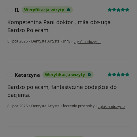
IL
Weryfikacja wizyty
I
Kompetentna Pani doktor , miła obsługa
Bardzo Polecam
w opinii użytkownika IL
8 lipca 2026
•
Dentysta Artysta
•
Inny
•
zgłoś nadużycie
Katarzyna
Weryfikacja wizyty
K
Bardzo polecam, fantastyczne podejście do
pacjenta.
w opinii użytkownika K
8 lipca 2026
•
Dentysta Artysta
•
leczenie próchnicy
•
zgłoś nadużycie