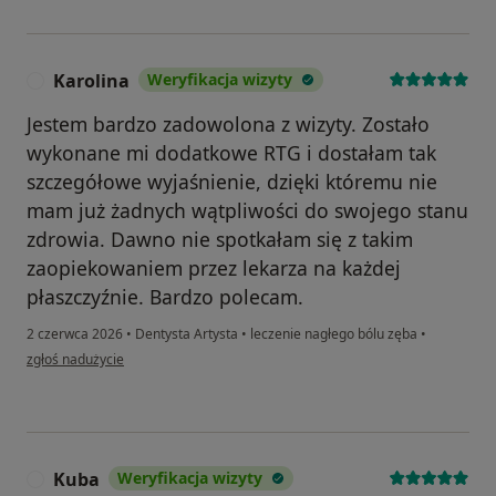
Karolina
Weryfikacja wizyty
K
Jestem bardzo zadowolona z wizyty. Zostało
wykonane mi dodatkowe RTG i dostałam tak
szczegółowe wyjaśnienie, dzięki któremu nie
mam już żadnych wątpliwości do swojego stanu
zdrowia. Dawno nie spotkałam się z takim
zaopiekowaniem przez lekarza na każdej
płaszczyźnie. Bardzo polecam.
2 czerwca 2026
•
Dentysta Artysta
•
leczenie nagłego bólu zęba
•
w opinii użytkownika Karolina
zgłoś nadużycie
Kuba
Weryfikacja wizyty
K