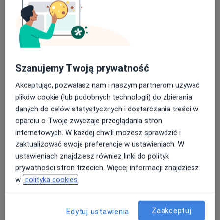
200 zł
Szczegóły
Leczenie kanałowe pod
mikroskopem
Umów wizytę
Od 800 zł
Szczegóły
Szanujemy Twoją prywatność
Leczenie próchnicy
Akceptując, pozwalasz nam i naszym partnerom używać
Umów wizytę
Od 250 zł
Szczegóły
plików cookie (lub podobnych technologii) do zbierania
danych do celów statystycznych i dostarczania treści w
oparciu o Twoje zwyczaje przeglądania stron
Wypełnienie kompozytowe
Umów wizytę
internetowych. W każdej chwili możesz sprawdzić i
Od 250 zł
Szczegóły
zaktualizować swoje preferencje w ustawieniach. W
ustawieniach znajdziesz również linki do polityk
Leczenie nagłego bólu zęba
prywatności stron trzecich. Więcej informacji znajdziesz
Umów wizytę
Od 200 zł
Szczegóły
w
polityka cookies
+ 2 usługi
Zaakceptuj
Edytuj ustawienia