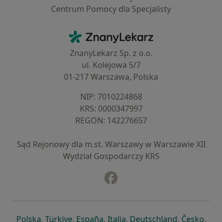
Centrum Pomocy dla Specjalisty
Kontakt
ZnanyLekarz - Strona główna
ZnanyLekarz Sp. z o.o.
ul. Kolejowa 5/7
01-217 Warszawa, Polska
NIP: ⁠7010224868
KRS: ⁠0000347997
REGON: ⁠142276657
Sąd Rejonowy dla m.st. Warszawy w Warszawie XII
Wydział Gospodarczy KRS
Facebook
otwiera się w nowej karcie
otwiera się w nowej karcie
otwiera się w nowej karcie
otwiera się w nowej karcie
otwiera się w nowej karci
otwiera się
otwi
Polska
,
Türkiye
,
España
,
Italia
,
Deutschland
,
Česko
,