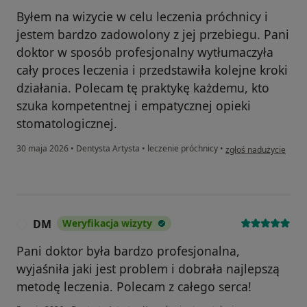
Byłem na wizycie w celu leczenia próchnicy i
jestem bardzo zadowolony z jej przebiegu. Pani
doktor w sposób profesjonalny wytłumaczyła
cały proces leczenia i przedstawiła kolejne kroki
działania. Polecam tę praktykę każdemu, kto
szuka kompetentnej i empatycznej opieki
stomatologicznej.
w opinii użytkownika
30 maja 2026
•
Dentysta Artysta
•
leczenie próchnicy
•
zgłoś nadużycie
DM
Weryfikacja wizyty
D
Pani doktor była bardzo profesjonalna,
wyjaśniła jaki jest problem i dobrała najlepszą
metodę leczenia. Polecam z całego serca!