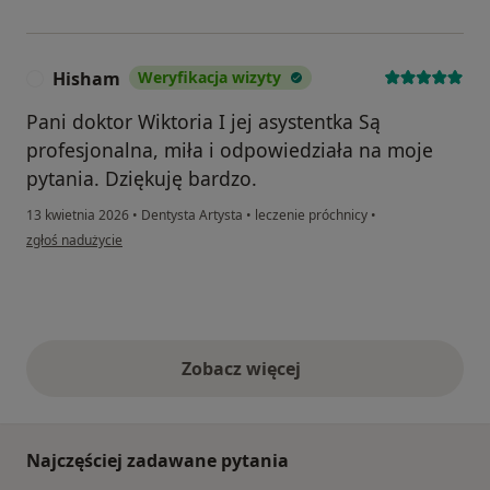
Hisham
Weryfikacja wizyty
H
Pani doktor Wiktoria I jej asystentka Są
profesjonalna, miła i odpowiedziała na moje
pytania. Dziękuję bardzo.
13 kwietnia 2026
•
Dentysta Artysta
•
leczenie próchnicy
•
w opinii użytkownika Hisham
zgłoś nadużycie
Zobacz więcej
opinie powyżej
Najczęściej zadawane pytania