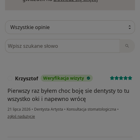
Szukaj w opiniach
Krzysztof
Weryfikacja wizyty
K
Pierwszy raz byłem choc boję sie dentysty to tu
wszystko oki i napewno wrócę
21 lipca 2026
•
Dentysta Artysta
•
Konsultacja stomatologiczna
•
w opinii użytkownika Krzysztof
zgłoś nadużycie