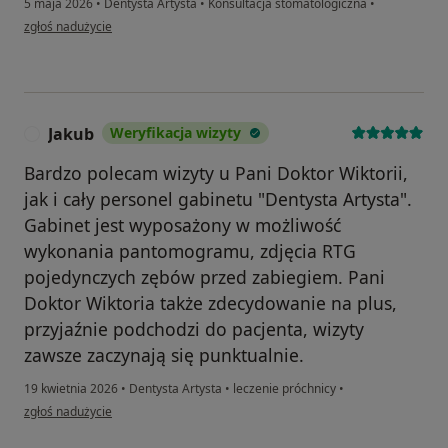
5 maja 2026
•
Dentysta Artysta
•
Konsultacja stomatologiczna
•
w opinii użytkownika DM
zgłoś nadużycie
Jakub
Weryfikacja wizyty
J
Bardzo polecam wizyty u Pani Doktor Wiktorii,
jak i cały personel gabinetu "Dentysta Artysta".
Gabinet jest wyposażony w możliwość
wykonania pantomogramu, zdjęcia RTG
pojedynczych zębów przed zabiegiem. Pani
Doktor Wiktoria także zdecydowanie na plus,
przyjaźnie podchodzi do pacjenta, wizyty
zawsze zaczynają się punktualnie.
19 kwietnia 2026
•
Dentysta Artysta
•
leczenie próchnicy
•
w opinii użytkownika Jakub
zgłoś nadużycie