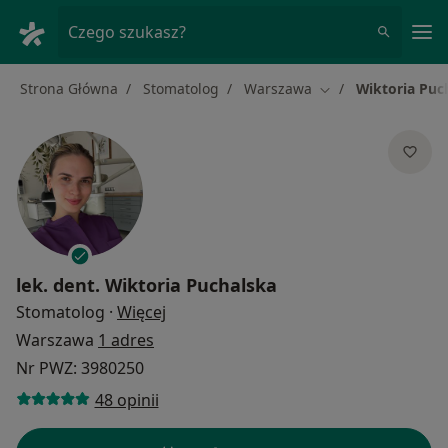
Me
Czego szukasz?
Strona Główna
Stomatolog
Warszawa
Wiktoria Puc
Zmień miasto
lek. dent.
Wiktoria Puchalska
O specjalizacjach
Stomatolog
·
Więcej
Warszawa
1 adres
Nr PWZ: 3980250
48 opinii