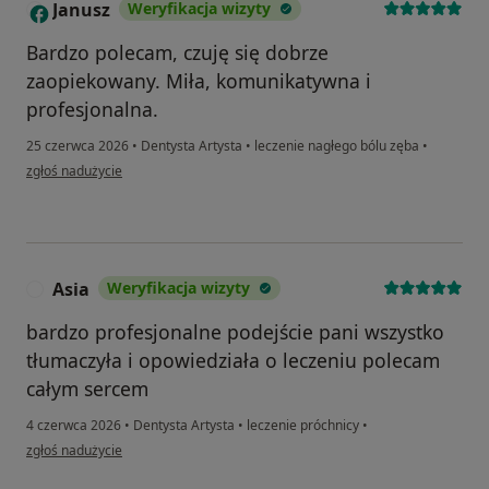
Janusz
Weryfikacja wizyty
J
Bardzo polecam, czuję się dobrze
zaopiekowany. Miła, komunikatywna i
profesjonalna.
25 czerwca 2026
•
Dentysta Artysta
•
leczenie nagłego bólu zęba
•
w opinii użytkownika Janusz
zgłoś nadużycie
Asia
Weryfikacja wizyty
A
bardzo profesjonalne podejście pani wszystko
tłumaczyła i opowiedziała o leczeniu polecam
całym sercem
4 czerwca 2026
•
Dentysta Artysta
•
leczenie próchnicy
•
w opinii użytkownika Asia
zgłoś nadużycie