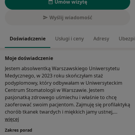
Umów wizytę
Wyślij wiadomość
Doświadczenie
Usługi i ceny
Adresy
Ubezpi
Moje doświadczenie
Jestem absolwentką Warszawskiego Uniwersytetu
Medycznego, w 2023 roku skończyłam staż
podyplomowy, który odbywałam w Uniwersyteckim
Centrum Stomatologii w Warszawie. Jestem
pasjonatką zdrowego uśmiechu i właśnie to chcę
zaoferować swoim pacjentom. Zajmuję się profilaktyką
chorób tkanek twardych i miękkich jamy ustnej,
O mnie
leczeniem zachowawczym, leczeniem
więcej
endodontycznym, chętnie przyjmuję dzieci na wizyty
Zakres porad
adaptacyjne, profilaktyczne oraz leczenie. Stale