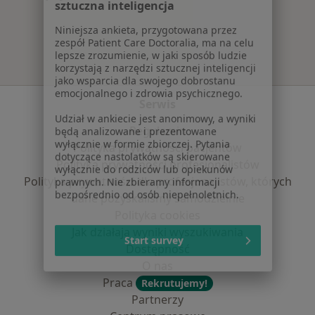
sztuczna inteligencja
Więcej w kategorii: Najpopularniejsze ubezpie
Niniejsza ankieta, przygotowana przez
zespół Patient Care Doctoralia, ma na celu
lepsze zrozumienie, w jaki sposób ludzie
korzystają z narzędzi sztucznej inteligencji
jako wsparcia dla swojego dobrostanu
emocjonalnego i zdrowia psychicznego.
Serwis
Udział w ankiecie jest anonimowy, a wyniki
będą analizowane i prezentowane
Regulamin
wyłącznie w formie zbiorczej. Pytania
Polityka prywatności pacjentów
dotyczące nastolatków są skierowane
Polityka prywatności profesjonalistów
wyłącznie do rodziców lub opiekunów
prawnych. Nie zbieramy informacji
Polityka prywatności dla profesjonalistów, których
bezpośrednio od osób niepełnoletnich.
dane pozyskaliśmy samodzielnie
Polityka cookies
Jak działają wyniki wyszukiwania
Start survey
Dostępność
O nas
Praca
Rekrutujemy!
Partnerzy