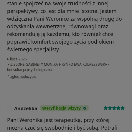
stanie spojrzeć na swoje trudności z innej
perspektywy, co jest dla mnie istotne. Jestem
wdzięczna Pani Weronice za wspólną drogę do
odzyskania wewnętrznej równowagi oraz
rekomenduję ją każdemu, kto również chce
poprawić komfort swojego życia pod okiem
świetnego specjalisty.
6 lipca 2026
•
ZIELONE GABINETY MONIKA HRYŃKO EWA KULASZEWSKA
•
Konsultacja psychologiczna
w opinii użytkownika Natalia
•
zgłoś nadużycie
Andżelika
Weryfikacja wizyty
A
Pani Weronika jest terapeutką, przy której
można czuć się swobodnie i być sobą. Potrafi