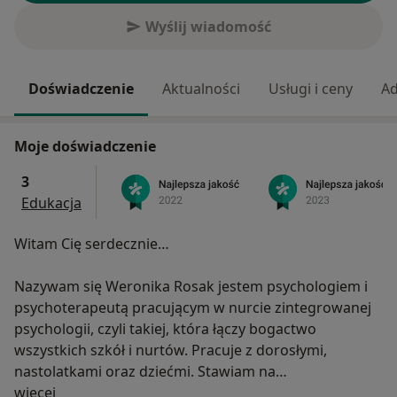
Wyślij wiadomość
Doświadczenie
Aktualności
Usługi i ceny
Ad
Moje doświadczenie
3
Edukacja
Witam Cię serdecznie…
Nazywam się Weronika Rosak jestem psychologiem i
psychoterapeutą pracującym w nurcie zintegrowanej
psychologii, czyli takiej, która łączy bogactwo
wszystkich szkół i nurtów. Pracuje z dorosłymi,
nastolatkami oraz dziećmi. Stawiam na
O mnie
profesjonalizm, czyli wiedzę, doświadczenie i
więcej