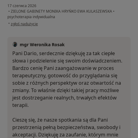
17 czerwca 2026
•
ZIELONE GABINETY MONIKA HRYŃKO EWA KULASZEWSKA
•
psychoterapia indywidualna
w opinii użytkownika Daria Z.
•
zgłoś nadużycie
mgr Weronika Rosak
Pani Dario, serdecznie dziękuję za tak ciepłe
słowa i podzielenie się swoim doświadczeniem.
Bardzo cenię Pani zaangażowanie w proces
terapeutyczny, gotowość do przyglądania się
sobie z różnych perspektyw oraz otwartość na
zmiany. To właśnie dzięki takiej pracy możliwe
jest dostrzeganie realnych, trwałych efektów
terapii.
Cieszę się, że nasze spotkania są dla Pani
przestrzenią pełną bezpieczeństwa, swobody i
akceptacji. Dziękuję za zaufanie, którym mnie