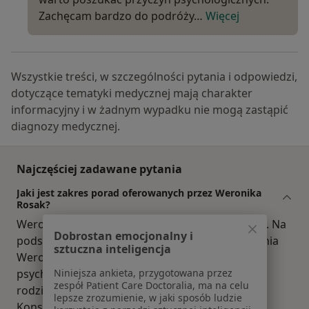
Zachęcam bardzo do podróży…
Więcej
Wszystkie treści, w szczególności pytania i odpowiedzi,
dotyczące tematyki medycznej mają charakter
informacyjny i w żadnym wypadku nie mogą zastąpić
diagnozy medycznej.
Najczęściej zadawane pytania
Jaki jest zakres porad oferowanych przez Weronika
Rosak?
Weronika Rosak to psycholog, psychoterapeuta. Na
Dobrostan emocjonalny i
podstawie swojego doświadczenia i wykształcenia
sztuczna inteligencja
Weronika Rosak oferuje usługi takie jak:
Niniejsza ankieta, przygotowana przez
psychoterapia indywidualna, poradnictwo dla
zespół Patient Care Doctoralia, ma na celu
rodziców, konsultacja psychologiczna dzieci,
lepsze zrozumienie, w jaki sposób ludzie
Konsultacja psychologiczna, psychoterapia par,