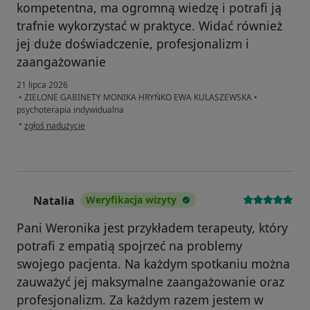
kompetentna, ma ogromną wiedzę i potrafi ją
trafnie wykorzystać w praktyce. Widać również
jej duże doświadczenie, profesjonalizm i
zaangażowanie
21 lipca 2026
•
ZIELONE GABINETY MONIKA HRYŃKO EWA KULASZEWSKA
•
psychoterapia indywidualna
w opinii użytkownika J
•
zgłoś nadużycie
Natalia
Weryfikacja wizyty
N
Pani Weronika jest przykładem terapeuty, który
potrafi z empatią spojrzeć na problemy
swojego pacjenta. Na każdym spotkaniu można
zauważyć jej maksymalne zaangażowanie oraz
profesjonalizm. Za każdym razem jestem w