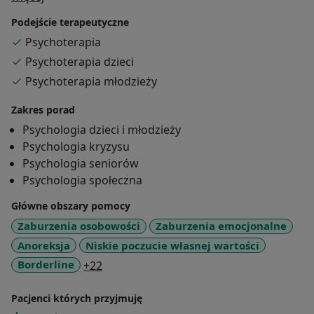
superrewizję, nieustanie podnoszę swoje kwalifikacje
Podejście terapeutyczne
w rekomendowanych ośrodkach szkoleniowych i
Psychoterapia
superrewizyjnych, dbam o to abym była zawsze
Psychoterapia dzieci
przygotowana do niesienia profesjonalnej pomocy.
Psychoterapia młodzieży
Wierzę w ludzi i ich zdolność do zmiany, dlatego w
Zakres porad
swoim motto „Jesteś gotowy na ZMIANĘ” postawiłam
Psychologia dzieci i młodzieży
na końcu zdania kropkę, a nie znak zapytania. Mogę
Psychologia kryzysu
pomóc Ci w Twojej zmianie.
Psychologia seniorów
Psychologia społeczna
W.R.
Główne obszary pomocy
Zaburzenia osobowości
Zaburzenia emocjonalne
Anoreksja
Niskie poczucie własnej wartości
a11y_sr_more_diseases
Borderline
+22
Pacjenci których przyjmuję