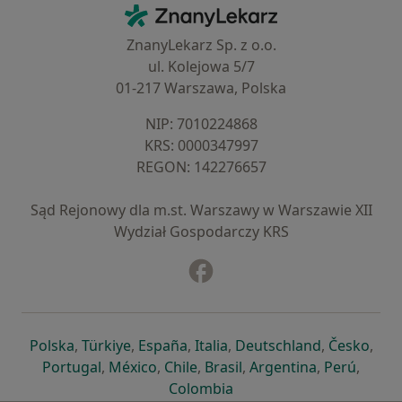
Kontakt
ZnanyLekarz - Strona główna
ZnanyLekarz Sp. z o.o.
ul. Kolejowa 5/7
01-217 Warszawa, Polska
NIP: ⁠7010224868
KRS: ⁠0000347997
REGON: ⁠142276657
Sąd Rejonowy dla m.st. Warszawy w Warszawie XII
Wydział Gospodarczy KRS
Facebook
otwiera się w nowej karcie
otwiera się w nowej karcie
otwiera się w nowej karcie
otwiera się w nowej karcie
otwiera się w nowej karci
otwiera się
otwi
Polska
,
Türkiye
,
España
,
Italia
,
Deutschland
,
Česko
,
otwiera się w nowej karcie
otwiera się w nowej karcie
otwiera się w nowej karcie
otwiera się w nowej kar
otwiera się 
otwier
Portugal
,
México
,
Chile
,
Brasil
,
Argentina
,
Perú
,
otwiera się w nowej karc
Colombia