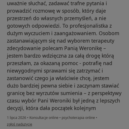
uważnie słuchać, zadawać trafne pytania i
prowadzić rozmowę w sposób, który daje
przestrzeń do własnych przemyśleń, a nie
gotowych odpowiedzi. To profesjonalistka z
dużym wyczuciem i zaangażowaniem. Osobom
zastanawiającym się nad wyborem terapeuty
zdecydowanie polecam Panią Weronikę –
jestem bardzo wdzięczna za całą drogę którą
przeszłam, za okazaną pomoc - potrafię nad
niewygodnymi sprawami się zatrzymać i
zastanowić czego ja właściwie chcę, jestem
dużo bardziej pewna siebie i zaczynam stawiać
granicę bez wyrzutów sumienia – z perspektywy
czasu wybór Pani Weroniki był jedną z lepszych
decyzji, która dała początek kolejnym
1 lipca 2026
•
Konsultacje online
•
psychoterapia online
•
w opinii użytkownika Andżelika
zgłoś nadużycie