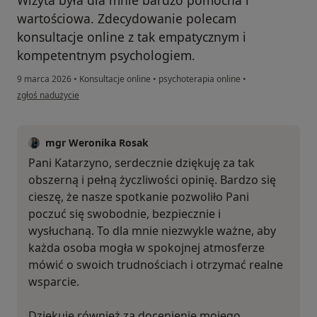
Wizyta była dla mnie bardzo pomocna i
wartościowa. Zdecydowanie polecam
konsultacje online z tak empatycznym i
kompetentnym psychologiem.
9 marca 2026
•
Konsultacje online
•
psychoterapia online
•
w opinii użytkownika Katarzyna Szczucka
zgłoś nadużycie
mgr Weronika Rosak
Pani Katarzyno, serdecznie dziękuję za tak
obszerną i pełną życzliwości opinię. Bardzo się
cieszę, że nasze spotkanie pozwoliło Pani
poczuć się swobodnie, bezpiecznie i
wysłuchaną. To dla mnie niezwykle ważne, aby
każda osoba mogła w spokojnej atmosferze
mówić o swoich trudnościach i otrzymać realne
wsparcie.
Dziękuję również za docenienie mojego