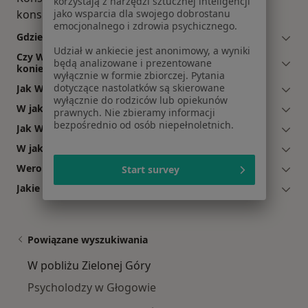
korzystają z narzędzi sztucznej inteligencji
jako wsparcia dla swojego dobrostanu
konsultacja online, psychoterapia online.
emocjonalnego i zdrowia psychicznego.
Gdzie Weronika Rosak ma swój gabinet?
Udział w ankiecie jest anonimowy, a wyniki
Czy Weronika Rosak przyjmuje online, bez
będą analizowane i prezentowane
konieczności pojawiania się w placówce?
wyłącznie w formie zbiorczej. Pytania
dotyczące nastolatków są skierowane
Jak Weronika Rosak akceptuje płatności po wizycie?
wyłącznie do rodziców lub opiekunów
W jakich językach konsultuje Weronika Rosak?
prawnych. Nie zbieramy informacji
bezpośrednio od osób niepełnoletnich.
Jak Weronika Rosak umawia wizyty?
W jakich godzinach przyjmuje Weronika Rosak?
Weronika Rosak: co mówią pacjenci?
Start survey
Jakie ubezpieczenia akceptuje Weronika Rosak?
Powiązane wyszukiwania
W pobliżu Zielonej Góry
Psycholodzy w Głogowie