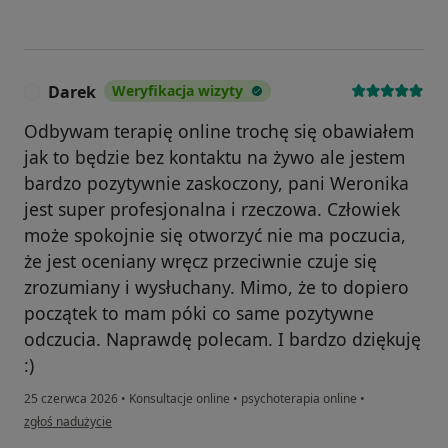
Darek
Weryfikacja wizyty
D
Odbywam terapię online trochę się obawiałem
jak to będzie bez kontaktu na żywo ale jestem
bardzo pozytywnie zaskoczony, pani Weronika
jest super profesjonalna i rzeczowa. Człowiek
może spokojnie się otworzyć nie ma poczucia,
że jest oceniany wręcz przeciwnie czuje się
zrozumiany i wysłuchany. Mimo, że to dopiero
początek to mam póki co same pozytywne
odczucia. Naprawdę polecam. I bardzo dziękuję
:)
25 czerwca 2026
•
Konsultacje online
•
psychoterapia online
•
w opinii użytkownika Darek
zgłoś nadużycie