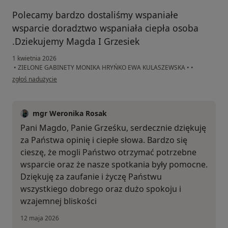
Polecamy bardzo dostaliśmy wspaniałe
wsparcie doradztwo wspaniała ciepła osoba
.Dziekujemy Magda I Grzesiek
1 kwietnia 2026
•
ZIELONE GABINETY MONIKA HRYŃKO EWA KULASZEWSKA
•
•
w opinii użytkownika Magda Grzesiek
zgłoś nadużycie
mgr Weronika Rosak
Pani Magdo, Panie Grześku, serdecznie dziękuję
za Państwa opinię i ciepłe słowa. Bardzo się
cieszę, że mogli Państwo otrzymać potrzebne
wsparcie oraz że nasze spotkania były pomocne.
Dziękuję za zaufanie i życzę Państwu
wszystkiego dobrego oraz dużo spokoju i
wzajemnej bliskości
12 maja 2026