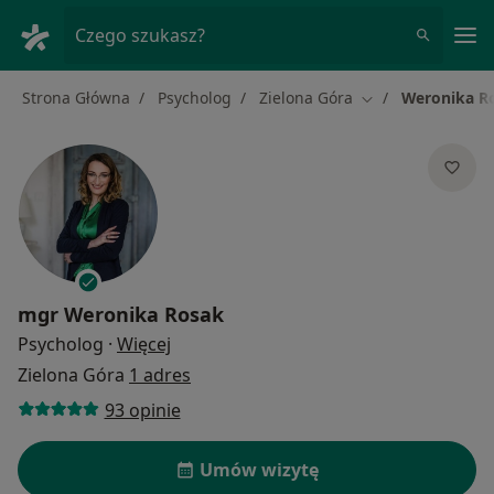
Me
Czego szukasz?
Strona Główna
Psycholog
Zielona Góra
Weronika R
Zmień miasto
mgr
Weronika Rosak
O specjalizacjach
Psycholog
·
Więcej
Zielona Góra
1 adres
93 opinie
Umów wizytę