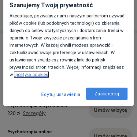
starała się podnosić swoje kompetencje, aby
Szanujemy Twoją prywatność
sprostać Waszym oczekiwaniom. Do zobaczenia
w gabinecie :)
Akceptując, pozwalasz nam i naszym partnerom używać
Pokaż więcej aktualności (2)
plików cookie (lub podobnych technologii) do zbierania
danych do celów statystycznych i dostarczania treści w
oparciu o Twoje zwyczaje przeglądania stron
Usługi i ceny
internetowych. W każdej chwili możesz sprawdzić i
zaktualizować swoje preferencje w ustawieniach. W
Konsultacja psychologiczna
Umów wizytę
ustawieniach znajdziesz również linki do polityk
Od 220 zł
Szczegóły
prywatności stron trzecich. Więcej informacji znajdziesz
w
polityka cookies
Konsultacja psychologiczna dzieci
Umów wizytę
220 zł
Szczegóły
Zaakceptuj
Edytuj ustawienia
Psychoterapia indywidualna
Umów wizytę
220 zł
Szczegóły
Psychoterapia online
Umów wizytę