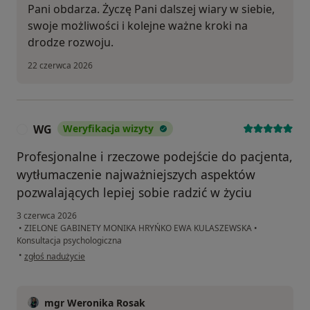
Pani obdarza. Życzę Pani dalszej wiary w siebie,
swoje możliwości i kolejne ważne kroki na
drodze rozwoju.
22 czerwca 2026
WG
Weryfikacja wizyty
W
Profesjonalne i rzeczowe podejście do pacjenta,
wytłumaczenie najważniejszych aspektów
pozwalających lepiej sobie radzić w życiu
3 czerwca 2026
•
ZIELONE GABINETY MONIKA HRYŃKO EWA KULASZEWSKA
•
Konsultacja psychologiczna
w opinii użytkownika WG
•
zgłoś nadużycie
mgr Weronika Rosak