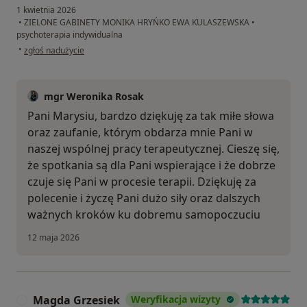
1 kwietnia 2026
•
ZIELONE GABINETY MONIKA HRYŃKO EWA KULASZEWSKA
•
psychoterapia indywidualna
w opinii użytkownika Marysia
•
zgłoś nadużycie
mgr Weronika Rosak
Pani Marysiu, bardzo dziękuję za tak miłe słowa
oraz zaufanie, którym obdarza mnie Pani w
naszej wspólnej pracy terapeutycznej. Cieszę się,
że spotkania są dla Pani wspierające i że dobrze
czuje się Pani w procesie terapii. Dziękuję za
polecenie i życzę Pani dużo siły oraz dalszych
ważnych kroków ku dobremu samopoczuciu
12 maja 2026
Magda Grzesiek
Weryfikacja wizyty
M