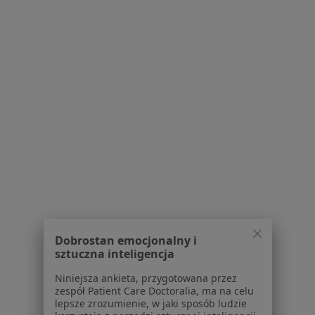
Konsultacja psychologiczna
190 zł
Specjalista nie oferuje umawiania online pod tym adresem.
Poproś o wizytę
Bezpieczne płatności
Dobrostan emocjonalny i
mgr Maja Kwaśny
sztuczna inteligencja
·
Więcej
Psycholog
Niniejsza ankieta, przygotowana przez
11 opinii
zespół Patient Care Doctoralia, ma na celu
lepsze zrozumienie, w jaki sposób ludzie
Konsultacja online (pierwsza wizyta)
190 zł