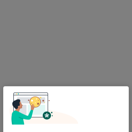
mgr Ewa Wiktor
·
Więcej
Psycholog
Łużycka 25, Świebodzin
•
Mapa
Gabinet Psychologiczny
Konsultacja psychologiczna
200 zł
Specjalista nie oferuje umawiania online pod tym adresem.
Poproś o wizytę
mgr Anastazja Szurko