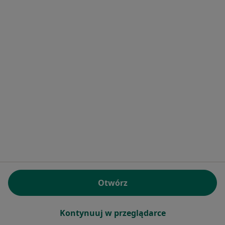
Najczęstsze schorzenia
Depresja Świebodzin
Kryzys emocjonalny Świebodzin
Kryzys życiowy Świebodzin
Lęki Świebodzin
Niskie poczucie własnej wartości Świebodzin
Więcej (11)
Więcej w kategorii: Najczęstsze schorzenia
Strona Główna
Psycholog
Świebodzin
Zmień miasto
Otwórz
Serwis
Kontynuuj w przeglądarce
Regulamin