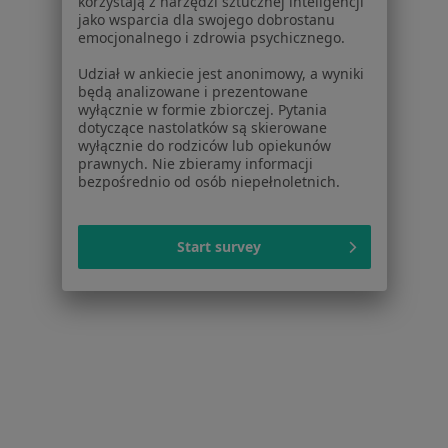
korzystają z narzędzi sztucznej inteligencji
jako wsparcia dla swojego dobrostanu
Specjalista nie oferuje umawiania online pod tym adresem.
emocjonalnego i zdrowia psychicznego.
Poproś o wizytę
Udział w ankiecie jest anonimowy, a wyniki
będą analizowane i prezentowane
wyłącznie w formie zbiorczej. Pytania
dotyczące nastolatków są skierowane
wyłącznie do rodziców lub opiekunów
prawnych. Nie zbieramy informacji
bezpośrednio od osób niepełnoletnich.
Start survey
Bezpieczne płatności
mgr Anna Dosiak-Adamiec
·
Więcej
Psycholog, Psychoterapeuta
Konsultacja psychologiczna
250 zł
Specjalista nie oferuje umawiania online pod tym adresem.