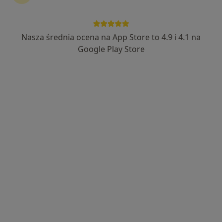
·
Więcej
Psychologia, Chirurgia, Interna
3255 opinii
Adres 1
Adres 2
Nasza średnia ocena na App Store to 4.9 i 4.1 na
Google Play Store
Kilińskiego 7, Świebodzin
•
Mapa
Brak dostępnych specjalistów z wolnymi terminami w tym centrum medycznym.
Pokaż profil
mgr Patrycja Abbink