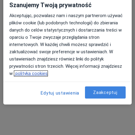
·
Więcej
Psycholog
Szanujemy Twoją prywatność
Ulica Kupiecka 10, Świebodzin
•
Mapa
Akceptując, pozwalasz nam i naszym partnerom używać
Pracownia Psychotechniczna w Świebodzinie
plików cookie (lub podobnych technologii) do zbierania
Konsultacja psychologiczna
Brak ceny
danych do celów statystycznych i dostarczania treści w
Specjalista nie oferuje umawiania online pod tym adresem.
oparciu o Twoje zwyczaje przeglądania stron
internetowych. W każdej chwili możesz sprawdzić i
Poproś o wizytę
zaktualizować swoje preferencje w ustawieniach. W
ustawieniach znajdziesz również linki do polityk
prywatności stron trzecich. Więcej informacji znajdziesz
w
polityka cookies
Zaakceptuj
Edytuj ustawienia
Lekarze na Dworskiej
·
Więcej
Psychologia, Alergologia, Laryngologia
399 opinii