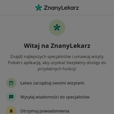
Me
Psycholog • Świebodzin, lubuskie
Filtry
Mapa
Polecani psycholodzy w Świebodzinie
Witaj na ZnanyLekarz
Jak działają wyniki wyszukiwania
Znajdź najlepszych specjalistów i umawiaj wizyty.
Pobierz aplikację, aby uzyskać bezpłatny dostęp do
przydatnych funkcji:
Łatwo zarządzaj swoimi wizytami
Wysyłaj wiadomości do specjalistów
MEDIRAJ CENTRUM MEDYCZNE SP. Z O.O.
Otrzymuj powiadomienia