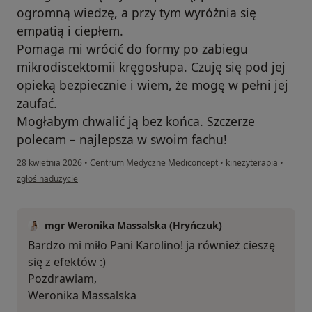
ogromną wiedzę, a przy tym wyróżnia się
empatią i ciepłem.
Pomaga mi wrócić do formy po zabiegu
mikrodiscektomii kręgosłupa. Czuję się pod jej
opieką bezpiecznie i wiem, że mogę w pełni jej
zaufać.
Mogłabym chwalić ją bez końca. Szczerze
polecam – najlepsza w swoim fachu!
28 kwietnia 2026
•
Centrum Medyczne Mediconcept
•
kinezyterapia
•
w opinii użytkownika Karolina
zgłoś nadużycie
mgr Weronika Massalska (Hryńczuk)
Bardzo mi miło Pani Karolino! ja również cieszę
się z efektów :)
Pozdrawiam,
Weronika Massalska