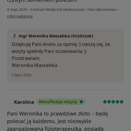
4 maja 2026
•
Centrum Medyczne Mediconcept
•
Fala uderzeniowa
•
w opinii użytkownika Aneta Reichert
zgłoś nadużycie
mgr Weronika Massalska (Hryńczuk)
Dziękuję Pani Aneto za opinię :) cieszę się, że
wizyty spełniły Pani oczekiwania :)
Pozdrawiam,
Weronika Massalska
2 lipca 2026
Karolina
Weryfikacja wizyty
K
Pani Weronika to prawdziwe złoto – będę
polecać ją każdemu. Jest niezwykle
zaangażowaną fizjoterapeutką, posiada