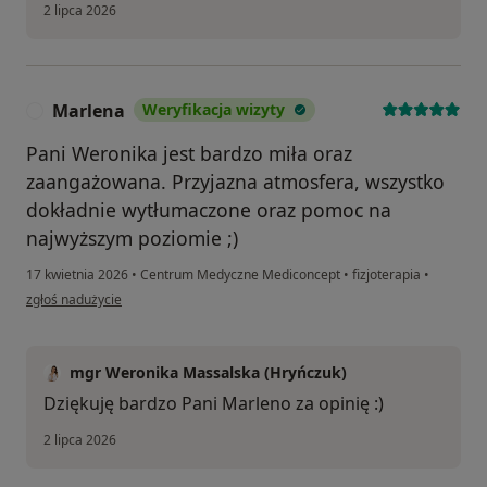
2 lipca 2026
Marlena
Weryfikacja wizyty
M
Pani Weronika jest bardzo miła oraz
zaangażowana. Przyjazna atmosfera, wszystko
dokładnie wytłumaczone oraz pomoc na
najwyższym poziomie ;)
17 kwietnia 2026
•
Centrum Medyczne Mediconcept
•
fizjoterapia
•
w opinii użytkownika Marlena
zgłoś nadużycie
mgr Weronika Massalska (Hryńczuk)
Dziękuję bardzo Pani Marleno za opinię :)
2 lipca 2026