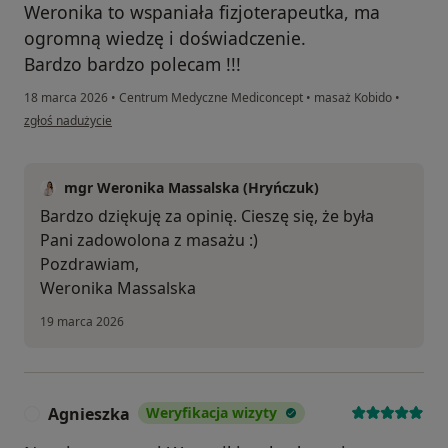
Weronika to wspaniała fizjoterapeutka, ma
ogromną wiedzę i doświadczenie.
Bardzo bardzo polecam !!!
18 marca 2026
•
Centrum Medyczne Mediconcept
•
masaż Kobido
•
w opinii użytkownika M.M
zgłoś nadużycie
mgr Weronika Massalska (Hryńczuk)
Bardzo dziękuję za opinię. Cieszę się, że była
Pani zadowolona z masażu :)
Pozdrawiam,
Weronika Massalska
19 marca 2026
Agnieszka
Weryfikacja wizyty
A