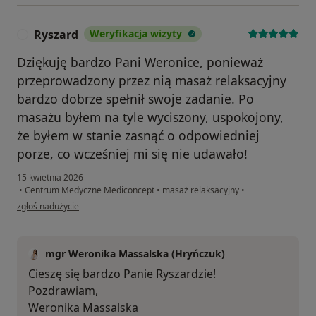
Ryszard
Weryfikacja wizyty
R
Dziękuję bardzo Pani Weronice, ponieważ
przeprowadzony przez nią masaż relaksacyjny
bardzo dobrze spełnił swoje zadanie. Po
masażu byłem na tyle wyciszony, uspokojony,
że byłem w stanie zasnąć o odpowiedniej
porze, co wcześniej mi się nie udawało!
15 kwietnia 2026
•
Centrum Medyczne Mediconcept
•
masaż relaksacyjny
•
w opinii użytkownika Ryszard
zgłoś nadużycie
mgr Weronika Massalska (Hryńczuk)
Cieszę się bardzo Panie Ryszardzie!
Pozdrawiam,
Weronika Massalska