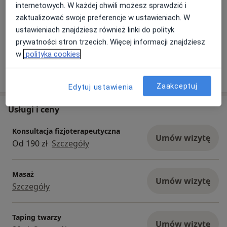
internetowych. W każdej chwili możesz sprawdzić i
zaktualizować swoje preferencje w ustawieniach. W
ustawieniach znajdziesz również linki do polityk
Zobacz galerię (16)
prywatności stron trzecich. Więcej informacji znajdziesz
w
polityka cookies
Pokaż więcej
o doświadczeniu
Zaakceptuj
Edytuj ustawienia
Usługi i ceny
Konsultacja fizjoterapeutyczna
Umów wizytę
Od 190 zł
Szczegóły
Masaż
Umów wizytę
Szczegóły
Taping twarzy
Umów wizytę