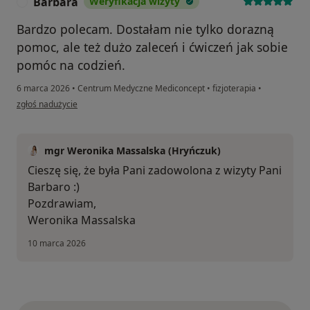
Barbara
Weryfikacja wizyty
B
Bardzo polecam. Dostałam nie tylko dorazną
pomoc, ale też dużo zaleceń i ćwiczeń jak sobie
pomóc na codzień.
6 marca 2026
•
Centrum Medyczne Mediconcept
•
fizjoterapia
•
w opinii użytkownika Barbara
zgłoś nadużycie
mgr Weronika Massalska (Hryńczuk)
Cieszę się, że była Pani zadowolona z wizyty Pani
Barbaro :)
Pozdrawiam,
Weronika Massalska
10 marca 2026