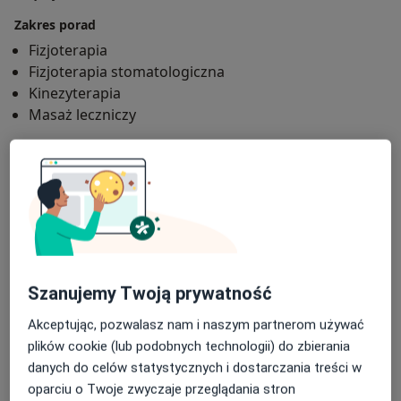
Zakres porad
Fizjoterapia
Fizjoterapia stomatologiczna
Kinezyterapia
Masaż leczniczy
Główne obszary pomocy
Ból karku
Bóle stawów
Łokieć golfisty
a11y_sr_more_diseases
Dyskopatia
Ból kostki
+34
Rodzaje konsultacji
Stacjonarne
Zobacz lokalizacje (1)
Szanujemy Twoją prywatność
Zdjęcia i filmy
Akceptując, pozwalasz nam i naszym partnerom używać
plików cookie (lub podobnych technologii) do zbierania
danych do celów statystycznych i dostarczania treści w
oparciu o Twoje zwyczaje przeglądania stron