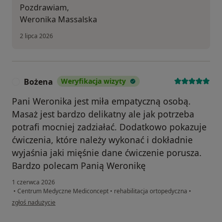
Pozdrawiam,
Weronika Massalska
2 lipca 2026
Bożena
Weryfikacja wizyty
B
Pani Weronika jest miła empatyczną osobą.
Masaż jest bardzo delikatny ale jak potrzeba
potrafi mocniej zadziałać. Dodatkowo pokazuje
ćwiczenia, które należy wykonać i dokładnie
wyjaśnia jaki mięśnie dane ćwiczenie porusza.
Bardzo polecam Panią Weronikę
1 czerwca 2026
•
Centrum Medyczne Mediconcept
•
rehabilitacja ortopedyczna
•
w opinii użytkownika Bożena
zgłoś nadużycie