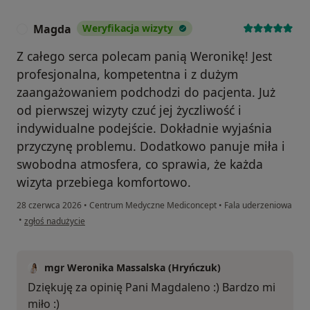
Magda
Weryfikacja wizyty
M
Z całego serca polecam panią Weronikę! Jest
profesjonalna, kompetentna i z dużym
zaangażowaniem podchodzi do pacjenta. Już
od pierwszej wizyty czuć jej życzliwość i
indywidualne podejście. Dokładnie wyjaśnia
przyczynę problemu. Dodatkowo panuje miła i
swobodna atmosfera, co sprawia, że każda
wizyta przebiega komfortowo.
28 czerwca 2026
•
Centrum Medyczne Mediconcept
•
Fala uderzeniowa
w opinii użytkownika Magda
•
zgłoś nadużycie
mgr Weronika Massalska (Hryńczuk)
Dziękuję za opinię Pani Magdaleno :) Bardzo mi
miło :)