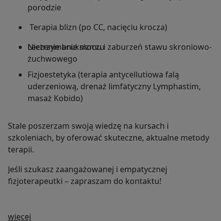
porodzie
Terapia blizn (po CC, nacięciu krocza)
Leczenie bruksizmu i zaburzeń stawu skroniowo-
Nietrzymanie moczu
żuchwowego
Fizjoestetyka (terapia antycellutiowa falą
uderzeniową, drenaż limfatyczny Lymphastim,
masaż Kobido)
Stale poszerzam swoją wiedzę na kursach i
szkoleniach, by oferować skuteczne, aktualne metody
terapii.
Jeśli szukasz zaangażowanej i empatycznej
fizjoterapeutki – zapraszam do kontaktu!
O mnie
więcej