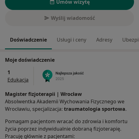
Umów wizytę
Wyślij wiadomość
Doświadczenie
Usługi i ceny
Adresy
Ubezpi
Moje doświadczenie
1
Edukacja
Magister fizjoterapii | Wrocław
Absolwentka Akademii Wychowania Fizycznego we
Wrocławiu, specjalizacja:
traumatologia sportowa
.
Pomagam pacjentom wracać do zdrowia i komfortu
życia poprzez indywidualnie dobraną fizjoterapię.
Pracuję głównie z pacjentami: