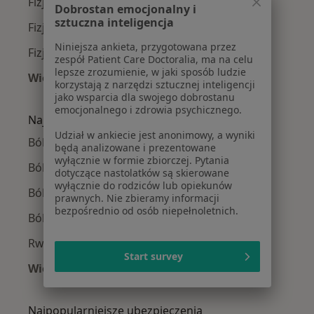
Fizjoterapeuci Śródmieście
Dobrostan emocjonalny i
sztuczna inteligencja
Fizjoterapeuci Stare Miasto
Niniejsza ankieta, przygotowana przez
Fizjoterapeuci Psie Pole
zespół Patient Care Doctoralia, ma na celu
lepsze zrozumienie, w jaki sposób ludzie
Więcej (3)
korzystają z narzędzi sztucznej inteligencji
Więcej w kategorii: Fizjoterapeuci w pobliżu
jako wsparcia dla swojego dobrostanu
emocjonalnego i zdrowia psychicznego.
Najczęście leczone choroby
Udział w ankiecie jest anonimowy, a wyniki
Bóle kręgosłupa w Wrocławiu
będą analizowane i prezentowane
wyłącznie w formie zbiorczej. Pytania
Ból barku w Wrocławiu
dotyczące nastolatków są skierowane
wyłącznie do rodziców lub opiekunów
Ból biodra w Wrocławiu
prawnych. Nie zbieramy informacji
bezpośrednio od osób niepełnoletnich.
Ból kolana w Wrocławiu
Rwa kulszowa w Wrocławiu
Start survey
Więcej (15)
Więcej w kategorii: Najczęście leczone chorob
Najpopularniejsze ubezpieczenia