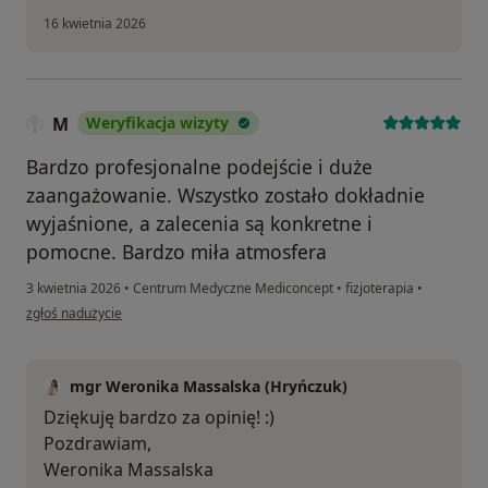
16 kwietnia 2026
M
Weryfikacja wizyty
Bardzo profesjonalne podejście i duże
zaangażowanie. Wszystko zostało dokładnie
wyjaśnione, a zalecenia są konkretne i
pomocne. Bardzo miła atmosfera
3 kwietnia 2026
•
Centrum Medyczne Mediconcept
•
fizjoterapia
•
w opinii użytkownika M
zgłoś nadużycie
mgr Weronika Massalska (Hryńczuk)
Dziękuję bardzo za opinię! :)
Pozdrawiam,
Weronika Massalska