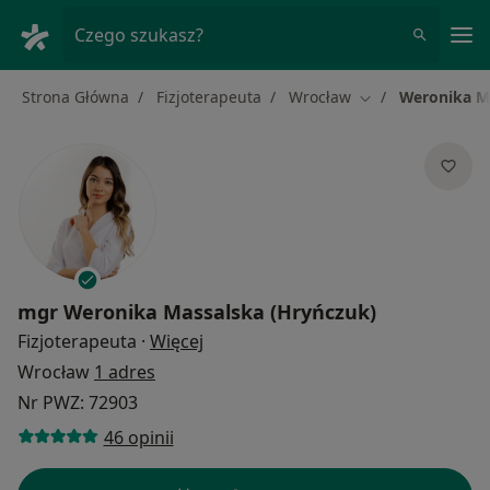
Me
Czego szukasz?
Strona Główna
Fizjoterapeuta
Wrocław
Weronika M
Zmień miasto
mgr
Weronika Massalska (Hryńczuk)
O specjalizacjach
Fizjoterapeuta
·
Więcej
Wrocław
1 adres
Nr PWZ: 72903
46 opinii