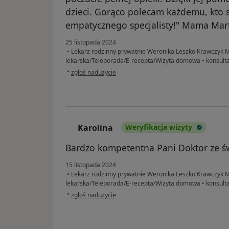
dzieci. Gorąco polecam każdemu, kto
empatycznego specjalisty!" Mama Mart
25 listopada 2024
•
Lekarz rodzinny prywatnie Weronika Leszko Krawczyk M
lekarska/Teleporada/E-recepta/Wizyta domowa
•
konsulta
w opinii użytkownika Magdalena
•
zgłoś nadużycie
Karolina
Weryfikacja wizyty
K
Bardzo kompetentna Pani Doktor ze ś
15 listopada 2024
•
Lekarz rodzinny prywatnie Weronika Leszko Krawczyk M
lekarska/Teleporada/E-recepta/Wizyta domowa
•
konsulta
w opinii użytkownika Karolina
•
zgłoś nadużycie