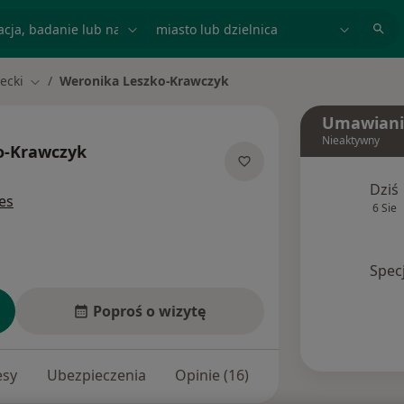
acja, badanie lub nazwisko
miasto lub dzielnica
ecki
Weronika Leszko-Krawczyk
Zmień miasto
Umawiani
Nieaktywny
o-Krawczyk
O specjalizacjach
Dziś
es
6 Sie
Spec
Poproś o wizytę
esy
Ubezpieczenia
Opinie (16)