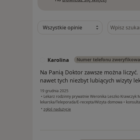
Szukaj w opi
Karolina
Numer telefonu zweryfikow
K
Na Panią Doktor zawsze można liczyć. 
nawet tych niezbyt lubiących wizyty le
19 grudnia 2025
•
Lekarz rodzinny prywatnie Weronika Leszko Krawczyk M
lekarska/Teleporada/E-recepta/Wizyta domowa
•
konsulta
w opinii użytkownika Karolina
•
zgłoś nadużycie