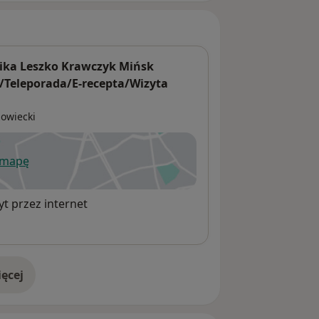
ika Leszko Krawczyk Mińsk
/Teleporada/E-recepta/Wizyta
owiecki
 mapę
wiera się w nowej karcie
t przez internet
ęcej
adresie