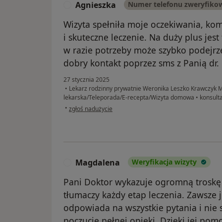
Agnieszka
Numer telefonu zweryfiko
A
Wizyta spełniła moje oczekiwania, kom
i skuteczne leczenie. Na duży plus jest
w razie potrzeby może szybko podejrzeć
dobry kontakt poprzez sms z Panią dr.
27 stycznia 2025
•
Lekarz rodzinny prywatnie Weronika Leszko Krawczyk M
lekarska/Teleporada/E-recepta/Wizyta domowa
•
konsulta
w opinii użytkownika Agnieszka
•
zgłoś nadużycie
Magdalena
Weryfikacja wizyty
M
Pani Doktor wykazuje ogromną troskę 
tłumaczy każdy etap leczenia. Zawsze j
odpowiada na wszystkie pytania i nie s
poczucie pełnej opieki. Dzięki jej pomo