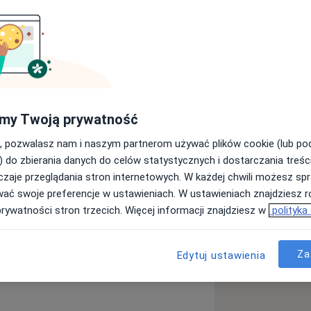
praszam wszystkich - od najmłodszych
my Twoją prywatność
, pozwalasz nam i naszym partnerom używać plików cookie (lub p
i
Choroby wieku dziecięcego
) do zbierania danych do celów statystycznych i dostarczania treśc
zaje przeglądania stron internetowych. W każdej chwili możesz spr
more_diseases
wać swoje preferencje w ustawieniach. W ustawieniach znajdziesz ró
prywatności stron trzecich. Więcej informacji znajdziesz w
polityka
ęcej
doświadczeniu
Za
Edytuj ustawienia