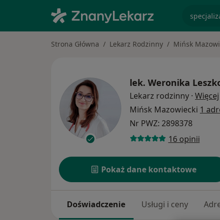
specjaliz
Strona Główna
Lekarz Rodzinny
Mińsk Mazowi
lek.
Weronika Leszk
Lekarz rodzinny
·
Więcej
Mińsk Mazowiecki
1 adr
Nr PWZ: 2898378
16 opinii
Pokaż dane kontaktowe
Doświadczenie
Usługi i ceny
Adr