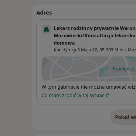
Adres
Lekarz rodzinny prywatnie Weron
Mazowiecki/Konsultacja lekarska
domowa
Konstytucji 3 Maja 12,
05-303
Mińsk Maz
Powiększ
ot
Dostępność
W tym gabinecie nie można umawiać wizy
Co mam zrobić w tej sytuacji?
Pokaż wi
o 