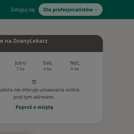
Zaloguj się
Dla profesjonalistów
e na ZnanyLekarz
Jutro
Sob,
Ndz,
Pon,
Wt,
7 Sie
8 Sie
9 Sie
10 Sie
11 Si
jalista nie oferuje umawiania online
pod tym adresem.
Poproś o wizytę