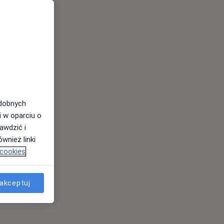
odobnych
i w oparciu o
awdzić i
wnież linki
 cookies
akceptuj