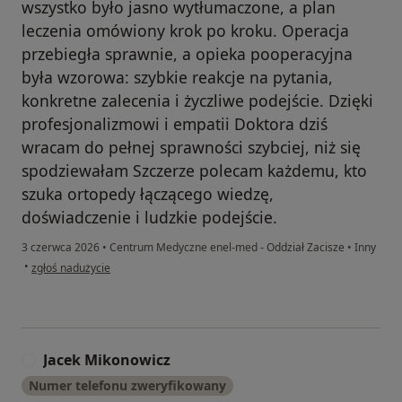
wszystko było jasno wytłumaczone, a plan
leczenia omówiony krok po kroku. Operacja
przebiegła sprawnie, a opieka pooperacyjna
była wzorowa: szybkie reakcje na pytania,
konkretne zalecenia i życzliwe podejście. Dzięki
profesjonalizmowi i empatii Doktora dziś
wracam do pełnej sprawności szybciej, niż się
spodziewałam Szczerze polecam każdemu, kto
szuka ortopedy łączącego wiedzę,
doświadczenie i ludzkie podejście.
3 czerwca 2026
•
Centrum Medyczne enel-med - Oddział Zacisze
•
Inny
w opinii użytkownika Ola
•
zgłoś nadużycie
Jacek Mikonowicz
J
Numer telefonu zweryfikowany