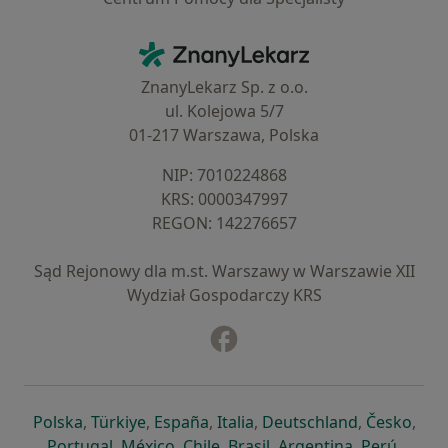
Kontakt
ZnanyLekarz - Strona główna
ZnanyLekarz Sp. z o.o.
ul. Kolejowa 5/7
01-217 Warszawa, Polska
NIP: ⁠7010224868
KRS: ⁠0000347997
REGON: ⁠142276657
Sąd Rejonowy dla m.st. Warszawy w Warszawie XII
Wydział Gospodarczy KRS
Facebook
otwiera się w nowej karcie
otwiera się w nowej karcie
otwiera się w nowej karcie
otwiera się w nowej karcie
otwiera się w nowej karci
otwiera się
otwi
Polska
,
Türkiye
,
España
,
Italia
,
Deutschland
,
Česko
,
otwiera się w nowej karcie
otwiera się w nowej karcie
otwiera się w nowej karcie
otwiera się w nowej kar
otwiera się 
otwier
Portugal
,
México
,
Chile
,
Brasil
,
Argentina
,
Perú
,