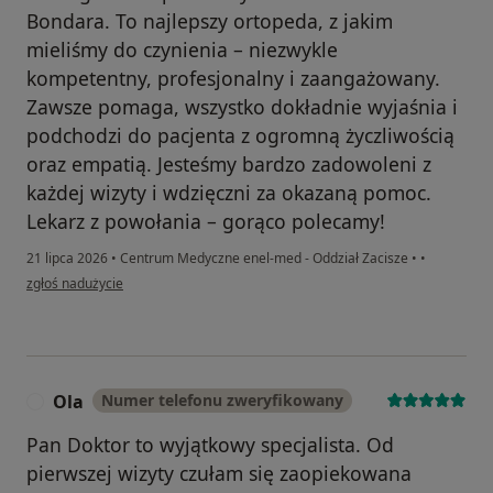
Bondara. To najlepszy ortopeda, z jakim
mieliśmy do czynienia – niezwykle
kompetentny, profesjonalny i zaangażowany.
Zawsze pomaga, wszystko dokładnie wyjaśnia i
podchodzi do pacjenta z ogromną życzliwością
oraz empatią. Jesteśmy bardzo zadowoleni z
każdej wizyty i wdzięczni za okazaną pomoc.
Lekarz z powołania – gorąco polecamy!
21 lipca 2026
•
Centrum Medyczne enel-med - Oddział Zacisze
•
•
w opinii użytkownika Yaroslav
zgłoś nadużycie
Ola
Numer telefonu zweryfikowany
O
Pan Doktor to wyjątkowy specjalista. Od
pierwszej wizyty czułam się zaopiekowana