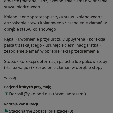
otwarte (metoda Ganz) • zespolenie złamań w obrębie
stawu biodrowego.
Kolano: • endoprotezoplastyka stawu kolanowego •
artroskopia stawu kolanowego • zespolenie złamań w
obrębie stawu kolanowego
Ręka: • uwolnienie przykurczu Dupuytrena • korekcja
palca trzaskającego • usunięcie cieśni nadgarstka •
zespolenie złamań w obrębie ręki i przedramienia
Stopa: • korekcja deformacji palucha lub palców stopy
(Hallux valgus) • zespolenie złamań w obrębie stopy
O mnie
więcej
Pacjenci których przyjmuję
Dorośli (Tylko pod niektórymi adresami)
Rodzaje konsultacji
Stacjonarne
Zobacz lokalizacje (3)