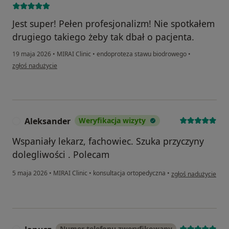
Jest super! Pełen profesjonalizm! Nie spotkałem
drugiego takiego żeby tak dbał o pacjenta.
19 maja 2026
•
MIRAI Clinic
•
endoproteza stawu biodrowego
•
w opinii użytkownika Jacek Mikonowicz
zgłoś nadużycie
Aleksander
Weryfikacja wizyty
A
Wspaniały lekarz, fachowiec. Szuka przyczyny
dolegliwości . Polecam
w opinii użytkownik
5 maja 2026
•
MIRAI Clinic
•
konsultacja ortopedyczna
•
zgłoś nadużycie
Numer telefonu zweryfikowany