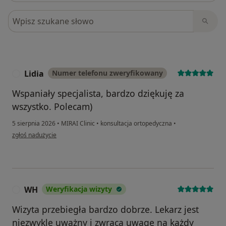
Szukaj w opiniach
Lidia
Numer telefonu zweryfikowany
L
Wspaniały specjalista, bardzo dziękuję za
wszystko. Polecam)
5 sierpnia 2026
•
MIRAI Clinic
•
konsultacja ortopedyczna
•
w opinii użytkownika Lidia
zgłoś nadużycie
WH
Weryfikacja wizyty
W
Wizyta przebiegła bardzo dobrze. Lekarz jest
niezwykle uważny i zwraca uwagę na każdy