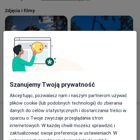
Zdjęcia i filmy
Zobacz galerię (13)
Szanujemy Twoją prywatność
Pokaż więcej
o doświadczeniu
Akceptując, pozwalasz nam i naszym partnerom używać
plików cookie (lub podobnych technologii) do zbierania
danych do celów statystycznych i dostarczania treści w
Usługi i ceny
oparciu o Twoje zwyczaje przeglądania stron
internetowych. W każdej chwili możesz sprawdzić i
Alloplastyka stawu biodrowego
Umów wizytę
Szczegóły
zaktualizować swoje preferencje w ustawieniach. W