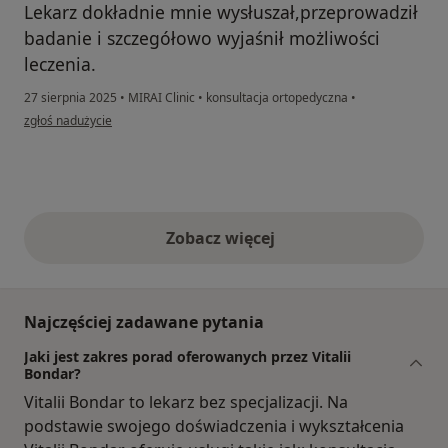
Lekarz dokładnie mnie wysłuszał,przeprowadził
badanie i szczegółowo wyjaśnił możliwości
leczenia.
27 sierpnia 2025
•
MIRAI Clinic
•
konsultacja ortopedyczna
•
w opinii użytkownika Olena
zgłoś nadużycie
Zobacz więcej
opinie powyżej
Najczęściej zadawane pytania
Jaki jest zakres porad oferowanych przez Vitalii
Bondar?
Vitalii Bondar to lekarz bez specjalizacji. Na
podstawie swojego doświadczenia i wykształcenia