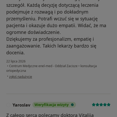
szczegół. Każdą decyzję dotyczącą leczenia
podejmuje z rozwagą i po dokładnym
przemyśleniu. Potrafi wczuć się w sytuację
pacjenta i okazuje dużo empatii. Widać, że ma
ogromne doświadczenie.
Dziękujemy za profesjonalizm, empatię i
zaangażowanie. Takich lekarzy bardzo się
docenia.
22 lipca 2026
•
Centrum Medyczne enel-med - Oddział Zacisze
•
konsultacja
ortopedyczna
w opinii użytkownika WH
•
zgłoś nadużycie
Yaroslav
Weryfikacja wizyty
Y
Z całego serca polecamy doktora Vitaliia