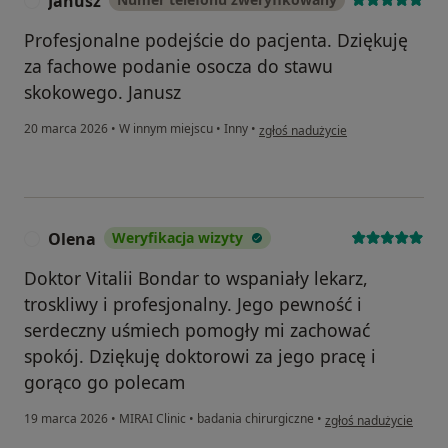
Janusz
J
Profesjonalne podejście do pacjenta. Dziękuję
za fachowe podanie osocza do stawu
skokowego. Janusz
w opinii użytkownika Janusz
20 marca 2026
•
W innym miejscu
•
Inny
•
zgłoś nadużycie
Olena
Weryfikacja wizyty
O
Doktor Vitalii Bondar to wspaniały lekarz,
troskliwy i profesjonalny. Jego pewność i
serdeczny uśmiech pomogły mi zachować
spokój. Dziękuję doktorowi za jego pracę i
gorąco go polecam
w opinii użytkownika 
19 marca 2026
•
MIRAI Clinic
•
badania chirurgiczne
•
zgłoś nadużycie