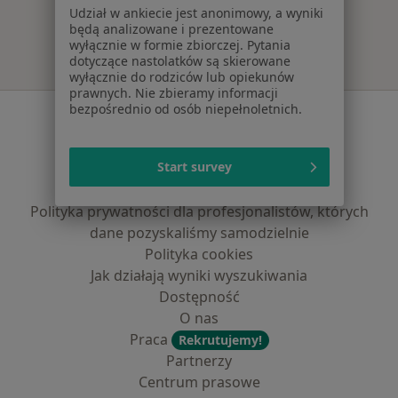
Udział w ankiecie jest anonimowy, a wyniki
będą analizowane i prezentowane
wyłącznie w formie zbiorczej. Pytania
dotyczące nastolatków są skierowane
wyłącznie do rodziców lub opiekunów
prawnych. Nie zbieramy informacji
bezpośrednio od osób niepełnoletnich.
Serwis
Regulamin
Start survey
Polityka prywatności pacjentów
Polityka prywatności profesjonalistów
Polityka prywatności dla profesjonalistów, których
dane pozyskaliśmy samodzielnie
Polityka cookies
Jak działają wyniki wyszukiwania
Dostępność
O nas
Praca
Rekrutujemy!
Partnerzy
Centrum prasowe