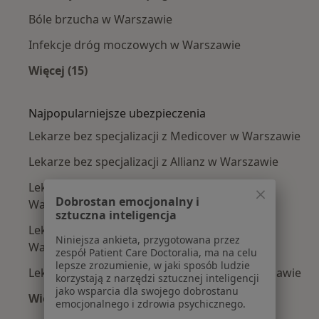
Bóle brzucha w Warszawie
Infekcje dróg moczowych w Warszawie
Więcej (15)
Więcej w kategorii: Najczęście leczone chorob
Najpopularniejsze ubezpieczenia
Lekarze bez specjalizacji z Medicover w Warszawie
Lekarze bez specjalizacji z Allianz w Warszawie
Lekarze bez specjalizacji z INTER Polska w
Dobrostan emocjonalny i
Warszawie
sztuczna inteligencja
Lekarze bez specjalizacji z Signal Iduna w
Niniejsza ankieta, przygotowana przez
Warszawie
zespół Patient Care Doctoralia, ma na celu
lepsze zrozumienie, w jaki sposób ludzie
Lekarze bez specjalizacji z Compensa w Warszawie
korzystają z narzędzi sztucznej inteligencji
jako wsparcia dla swojego dobrostanu
Więcej (3)
emocjonalnego i zdrowia psychicznego.
Więcej w kategorii: Najpopularniejsze ubezpie