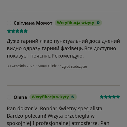
Світлана Момот
Weryfikacja wizyty
С
Дуже гарний лікар пунктуальний досвідчений
видно одразу гарний фахівець.Все доступно
показує і поясняє.Рекомендую.
w opinii użytkownika Світлана Момот
30 września 2025
•
MIRAI Clinic
•
•
zgłoś nadużycie
Olena
Weryfikacja wizyty
O
Pan doktor V. Bondar świetny specjalista.
Bardzo polecam! Wizyta przebiegła w
spokojniej I profesjonalnej atmosferze. Pan