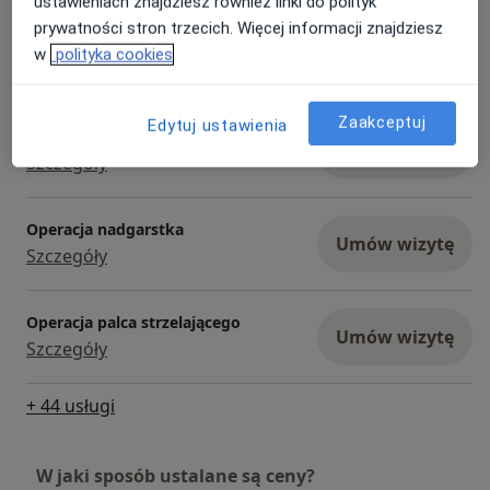
ustawieniach znajdziesz również linki do polityk
prywatności stron trzecich. Więcej informacji znajdziesz
Operacja stopy
w
polityka cookies
Umów wizytę
Szczegóły
Zaakceptuj
Edytuj ustawienia
Operacja kolana
Umów wizytę
Szczegóły
Operacja nadgarstka
Umów wizytę
Szczegóły
Operacja palca strzelającego
Umów wizytę
Szczegóły
+ 44 usługi
W jaki sposób ustalane są ceny?