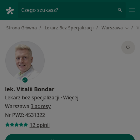
Me
Czego szukasz?
Strona Główna
Lekarz Bez Specjalizacji
Warszawa
V
Zmień 
lek.
Vitalii Bondar
O specjalizacjach
Lekarz bez specjalizacji
·
Więcej
Warszawa
3 adresy
Nr PWZ: 4531322
12 opinii