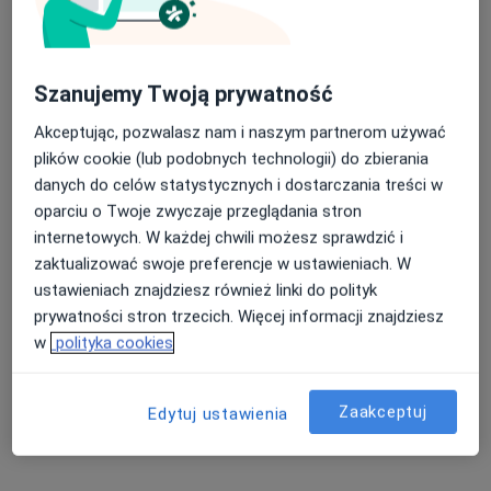
Szanujemy Twoją prywatność
Akceptując, pozwalasz nam i naszym partnerom używać
plików cookie (lub podobnych technologii) do zbierania
lek. dent. Joanna Zagól
danych do celów statystycznych i dostarczania treści w
·
Więcej
Stomatolog, Chirurg szczękowo-twarzowy, Chirurg
oparciu o Twoje zwyczaje przeglądania stron
35 opinii
internetowych. W każdej chwili możesz sprawdzić i
Łapanów 49
•
Mapa
zaktualizować swoje preferencje w ustawieniach. W
JZ Dent - chirurgia - stomatologia - implantologia
ustawieniach znajdziesz również linki do polityk
prywatności stron trzecich. Więcej informacji znajdziesz
Wybielanie zębów
Brak ceny
w
polityka cookies
Specjalista nie oferuje umawiania online pod tym adresem.
Poproś o wizytę
Zaakceptuj
Edytuj ustawienia