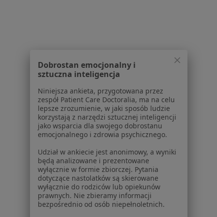
Więcej w kategorii: Popularne specjalizacje
Strona Główna
Usługi I Zabiegi
Wybielanie Zębów
Zmień 
Bochnia
Zmień miasto
Dobrostan emocjonalny i
sztuczna inteligencja
Niniejsza ankieta, przygotowana przez
zespół Patient Care Doctoralia, ma na celu
lepsze zrozumienie, w jaki sposób ludzie
Serwis
korzystają z narzędzi sztucznej inteligencji
jako wsparcia dla swojego dobrostanu
emocjonalnego i zdrowia psychicznego.
Regulamin
Polityka prywatności pacjentów
Udział w ankiecie jest anonimowy, a wyniki
Polityka prywatności profesjonalistów
będą analizowane i prezentowane
wyłącznie w formie zbiorczej. Pytania
Polityka prywatności dla profesjonalistów, których
dotyczące nastolatków są skierowane
dane pozyskaliśmy samodzielnie
wyłącznie do rodziców lub opiekunów
Polityka cookies
prawnych. Nie zbieramy informacji
bezpośrednio od osób niepełnoletnich.
Jak działają wyniki wyszukiwania