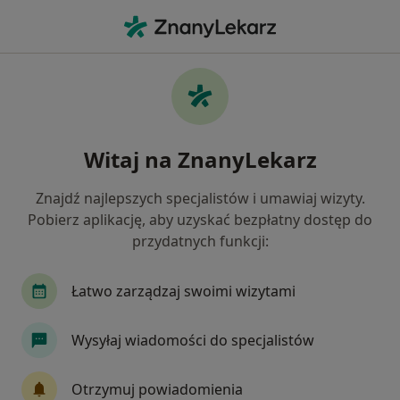
Me
Wybielanie Zębów • Bochnia, małopolskie
Filtry
• 1
Ubezpieczenie
Map
Wybielanie zębów specjaliści w Bochni
Witaj na ZnanyLekarz
Jak działają wyniki wyszukiwania
Znajdź najlepszych specjalistów i umawiaj wizyty.
Pobierz aplikację, aby uzyskać bezpłatny dostęp do
Jaką wizytę chcesz umówić?
przydatnych funkcji:
Wybielanie zębów
Łatwo zarządzaj swoimi wizytami
Wysyłaj wiadomości do specjalistów
Otrzymuj powiadomienia