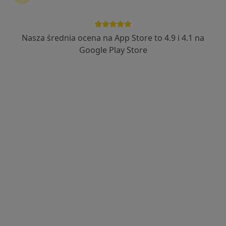
Nasza średnia ocena na App Store to 4.9 i 4.1 na
lek. dent. Jolanta Żebrowska-Paluch
Google Play Store
Stomatolog, Ortodonta, Lekarz wykonujący zabiegi medycyny
·
Więcej
estetycznej
52 opinie
Zamkowa 1, Niepołomice
•
Mapa
Cristal Dent Dr.Żebrowska-Clinic-
Wybielanie zębów
1 500 zł
Specjalista nie oferuje umawiania online pod tym adresem.
Poproś o wizytę