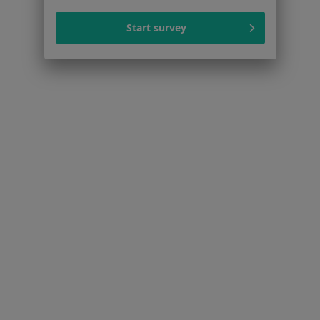
Dostępność
O nas
Start survey
Praca
Rekrutujemy!
Partnerzy
Centrum prasowe
Kontakt
Dla pacjentów
Lekarze
Placówki medyczne
Pytania i odpowiedzi
Usługi i zabiegi
Choroby
Pomoc
Aplikacje mobilne
Blog dla pacjentów
Dla profesjonalistów
Cennik