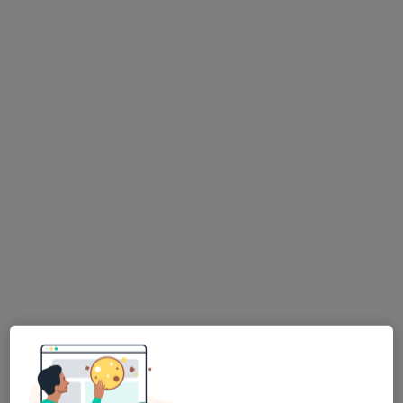
lek. dent. Agnieszka Żukowska
Stomatolog, Chirurg, Protetyk stomatologiczny
224 opinie
Adres 1
Adres 2
węgierska 1, Bochnia
•
Mapa
Gabinet Agnieszka Żukowska
Wybielanie zębów
od 600 zł
Specjalista nie oferuje umawiania online pod tym adresem.
Poproś o wizytę