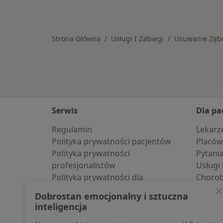
Więcej w kategorii: Usługi w Bochni
Strona Główna
Usługi I Zabiegi
Usuwanie Zęb
Serwis
Dla pa
Regulamin
Lekarz
Polityka prywatności pacjentów
Placów
Polityka prywatności
Pytani
profesjonalistów
Usługi 
Polityka prywatności dla
Choro
profesjonalistów, których dane
Pomoc
Dobrostan emocjonalny i sztuczna
pozyskaliśmy samodzielnie
Aplika
inteligencja
Polityka cookies
Blog d