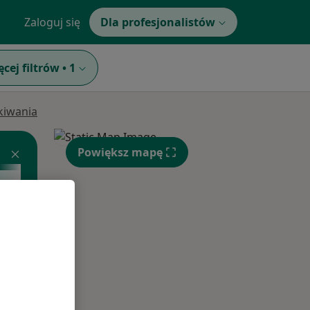
Zaloguj się
Dla profesjonalistów
ęcej filtrów
•
1
ukiwania
Powiększ mapę
czny
Wt,
Śr,
Czw,
11 Sie
12 Sie
13 Sie