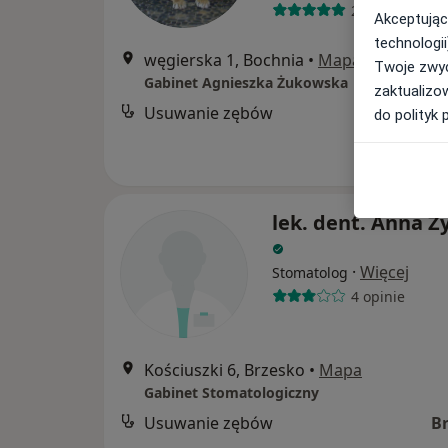
224 opinie
Akceptując
technologii
węgierska 1, Bochnia
•
Mapa
Twoje zwyc
Gabinet Agnieszka Żukowska
zaktualizo
Usuwanie zębów
do polityk 
lek. dent. Anna Z
·
Więcej
Stomatolog
4 opinie
Kościuszki 6, Brzesko
•
Mapa
Gabinet Stomatologiczny
Usuwanie zębów
B