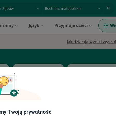
acja, badanie lub nazwisko
miasto lub dzielnica
erminy
Język
Przyjmuje dzieci
Wi
Jak działają wyniki wysz
nta
Stomatolog dziecięcy
Protetyk stomatologi
zka
Dziś
Jutro
Ndz,
Pon,
7 Sie
8 Sie
9 Sie
10 Sie
etyk
my Twoją prywatność