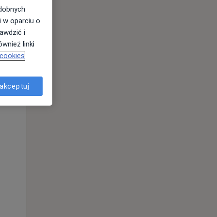
odobnych
i w oparciu o
awdzić i
wnież linki
 cookies
akceptuj
Wt,
Śr,
Czw,
11 Sie
12 Sie
13 Sie