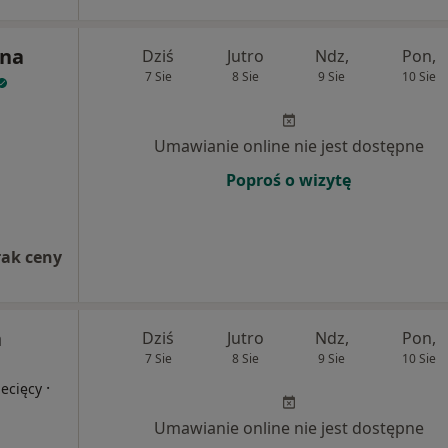
yna
Dziś
Jutro
Ndz,
Pon,
7 Sie
8 Sie
9 Sie
10 Sie
Umawianie online nie jest dostępne
Poproś o wizytę
rak ceny
a
Dziś
Jutro
Ndz,
Pon,
7 Sie
8 Sie
9 Sie
10 Sie
·
ecięcy
Umawianie online nie jest dostępne