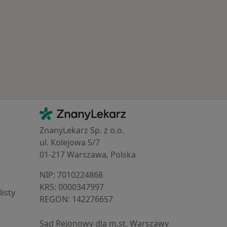
Popularne specjalizacje
Kontakt
ZnanyLekarz - Strona główna
ZnanyLekarz Sp. z o.o.
ul. Kolejowa 5/7
01-217 Warszawa, Polska
NIP: ⁠7010224868
KRS: ⁠0000347997
isty
REGON: ⁠142276657
Sąd Rejonowy dla m.st. Warszawy