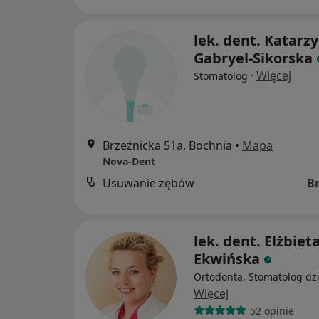
lek. dent. Katarz
Gabryel-Sikorska
·
Więcej
Stomatolog
Brzeźnicka 51a, Bochnia
•
Mapa
Nova-Dent
Usuwanie zębów
B
lek. dent. Elżbiet
Ekwińska
Ortodonta, Stomatolog dzi
Więcej
52 opinie