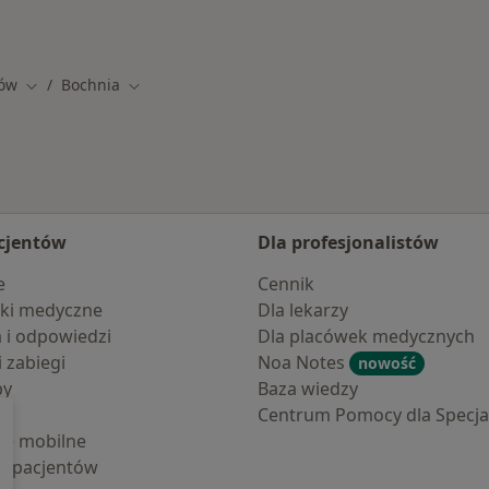
Więcej w kategorii: 
ów
Bochnia
Zmień miasto
Zmień miasto
cjentów
Dla profesjonalistów
e
Cennik
ki medyczne
Dla lekarzy
a i odpowiedzi
Dla placówek medycznych
i zabiegi
Noa Notes
nowość
by
Baza wiedzy
Centrum Pomocy dla Specjal
cje mobilne
la pacjentów