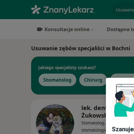
specjaliz
Konsultacje online
Dostępne t
Usuwanie zębów specjaliści w Bochni
Jakiego specjalisty szukasz?
Stomatolog
Chirurg
Ortodo
lek. dent. Agnies
Żukowska
Stomatolog, Chirurg, Prot
Szanuje
stomatologiczny