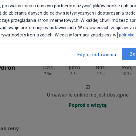
Umawianie online nie jest dostępne
, pozwalasz nam i naszym partnerom używać plików cookie (lub p
Poproś o wizytę
) do zbierania danych do celów statystycznych i dostarczania treśc
zaje przeglądania stron internetowych. W każdej chwili możesz spr
wać swoje preferencje w ustawieniach. W ustawieniach znajdziesz ró
od 150 zł
prywatności stron trzecich. Więcej informacji znajdziesz w
polityka
Za
Edytuj ustawienia
ydroń
Dziś
Jutro
Ndz,
Pon,
7 Sie
8 Sie
9 Sie
10 Sie
Umawianie online nie jest dostępne
Poproś o wizytę
rak ceny