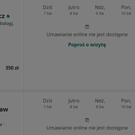
Dziś
Jutro
Ndz,
Pon,
7 Sie
8 Sie
9 Sie
10 Sie
cz
diolog),
j
Umawianie online nie jest dostępne
Poproś o wizytę
350 zł
Dziś
Jutro
Ndz,
Pon,
7 Sie
8 Sie
9 Sie
10 Sie
ław
·
ta
Umawianie online nie jest dostępne