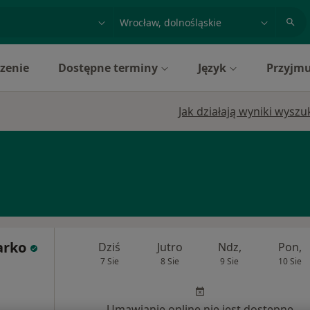
acja, badanie lub nazwisko
miasto lub dzielnica
zenie
Dostępne terminy
Język
Przyjmu
Jak działają wyniki wysz
arko
Dziś
Jutro
Ndz,
Pon,
7 Sie
8 Sie
9 Sie
10 Sie
j
Umawianie online nie jest dostępne