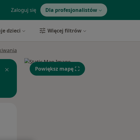
Zaloguj się
Dla profesjonalistów
je dzieci
Więcej filtrów
ukiwania
Powiększ mapę
Wt,
Śr,
Czw,
11 Sie
12 Sie
13 Sie