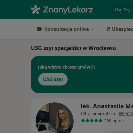
specjaliz
Konsultacje online
Ubezpiec
USG szyi specjaliści w Wrocławiu
Jaką wizytę chcesz umówić?
USG szyi
lek. Anastasiia M
·
Więce
Ultrasonografista
209 opinii