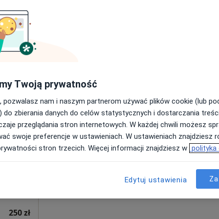
Poproś o wizytę
250 zł
my Twoją prywatność
, pozwalasz nam i naszym partnerom używać plików cookie (lub p
Dziś
Jutro
Ndz,
Pon,
) do zbierania danych do celów statystycznych i dostarczania treśc
7 Sie
8 Sie
9 Sie
10 Sie
rzycki
zaje przeglądania stron internetowych. W każdej chwili możesz spr
wać swoje preferencje w ustawieniach. W ustawieniach znajdziesz ró
·
ernista)
prywatności stron trzecich. Więcej informacji znajdziesz w
polityka
Umawianie online nie jest dostępne
Poproś o wizytę
Za
Edytuj ustawienia
250 zł