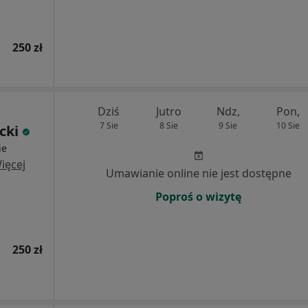
250 zł
Dziś
Jutro
Ndz,
Pon,
7 Sie
8 Sie
9 Sie
10 Sie
cki
ie
ięcej
Umawianie online nie jest dostępne
Poproś o wizytę
250 zł