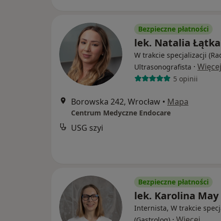
Bezpieczne płatności
lek. Natalia Łątka
W trakcie specjalizacji (Ra
·
Więce
Ultrasonografista
5 opinii
Borowska 242, Wrocław
•
Mapa
Centrum Medyczne Endocare
USG szyi
Bezpieczne płatności
lek. Karolina May
Internista, W trakcie specj
·
Więcej
(Gastrolog)