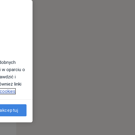
odobnych
Wt,
Śr,
Czw,
i w oparciu o
11 Sie
12 Sie
13 Sie
awdzić i
wnież linki
 cookies
akceptuj