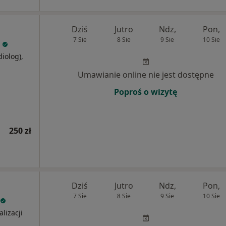
Dziś
Jutro
Ndz,
Pon,
7 Sie
8 Sie
9 Sie
10 Sie
diolog),
j
Umawianie online nie jest dostępne
Poproś o wizytę
250 zł
Dziś
Jutro
Ndz,
Pon,
7 Sie
8 Sie
9 Sie
10 Sie
alizacji