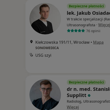
Bezpieczne płatności
lek. Jakub Osiada
W trakcie specjalizacji (Ra
·
Więce
Ultrasonografista
76 opinii
Kiełczowska 191/11, Wrocław
•
Mapa
SONOMEDICA
USG szyi
Bezpieczne płatności
dr n. med. Stanis
Supplitt
Radiolog, Ultrasonografis
Więcej