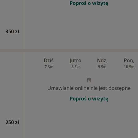
Poproś o wizytę
350 zł
Dziś
Jutro
Ndz,
Pon,
7 Sie
8 Sie
9 Sie
10 Sie
j
Umawianie online nie jest dostępne
Poproś o wizytę
250 zł