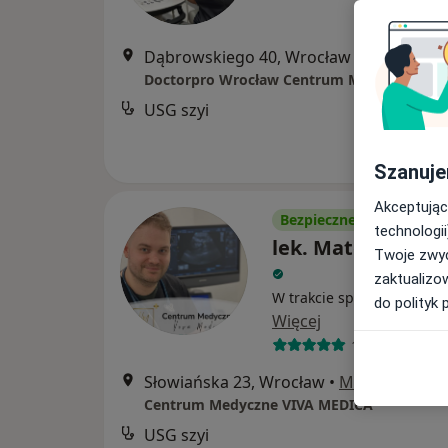
Dąbrowskiego 40, Wrocław
•
Mapa
Doctorpro Wrocław Centrum Medyczne
USG szyi
Szanuje
Akceptując
Bezpieczne płatności
technologii
lek. Mateusz Dob
Twoje zwyc
zaktualizo
W trakcie specjalizacji (Int
do polityk 
Więcej
137 opinii
Słowiańska 23, Wrocław
•
Mapa
Centrum Medyczne VIVA MEDICA
USG szyi