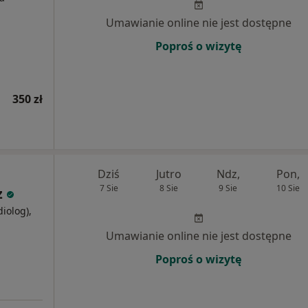
Umawianie online nie jest dostępne
Poproś o wizytę
350 zł
Dziś
Jutro
Ndz,
Pon,
7 Sie
8 Sie
9 Sie
10 Sie
z
diolog),
j
Umawianie online nie jest dostępne
Poproś o wizytę