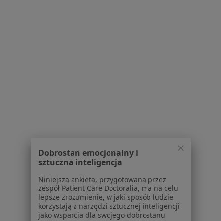
Dostępność
O nas
Praca
Rekrutujemy!
Partnerzy
Centrum prasowe
Kontakt
Dla pacjentów
Lekarze
Placówki medyczne
Pytania i odpowiedzi
Usługi i zabiegi
Dobrostan emocjonalny i
Choroby
sztuczna inteligencja
Pomoc
Aplikacje mobilne
Niniejsza ankieta, przygotowana przez
zespół Patient Care Doctoralia, ma na celu
Blog dla pacjentów
lepsze zrozumienie, w jaki sposób ludzie
korzystają z narzędzi sztucznej inteligencji
Dla profesjonalistów
jako wsparcia dla swojego dobrostanu