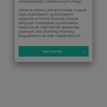
emocjonalnego i zdrowia psychicznego.
Cennik
Dla lekarzy
Udział w ankiecie jest anonimowy, a wyniki
będą analizowane i prezentowane
Dla placówek medycznych
wyłącznie w formie zbiorczej. Pytania
Noa Notes
nowość
dotyczące nastolatków są skierowane
Baza wiedzy
wyłącznie do rodziców lub opiekunów
prawnych. Nie zbieramy informacji
Centrum Pomocy dla Specjalisty
bezpośrednio od osób niepełnoletnich.
Kontakt
ZnanyLekarz - Strona główna
Start survey
ZnanyLekarz Sp. z o.o.
ul. Kolejowa 5/7
01-217 Warszawa, Polska
NIP: ⁠7010224868
KRS: ⁠0000347997
REGON: ⁠142276657
Sąd Rejonowy dla m.st. Warszawy w Warszawie XII
Wydział Gospodarczy KRS