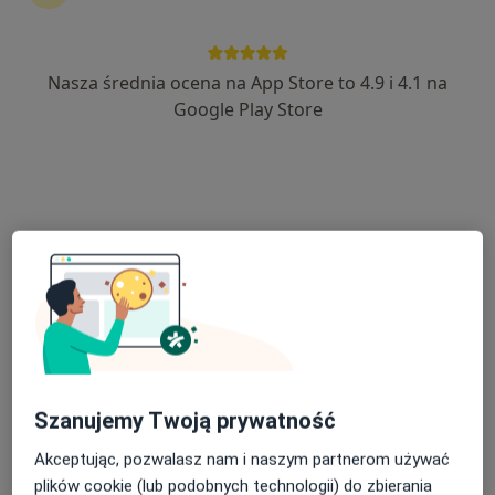
Diagnostyka
18 opinii
Nasza średnia ocena na App Store to 4.9 i 4.1 na
Francuska 34, Katowice
•
Mapa
Google Play Store
Tomografia oczodołów
od 350 zł
Pokaż więcej usług
Brak dostępnych specjalistów z wolnymi terminami w tym centrum medycznym.
Pokaż profil
Szanujemy Twoją prywatność
Akceptując, pozwalasz nam i naszym partnerom używać
plików cookie (lub podobnych technologii) do zbierania