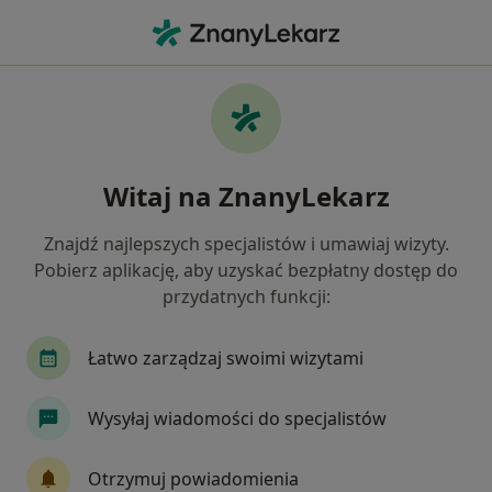
Me
Tomografia Oczodołów • Ruda Śląska, śląskie
Filtry
• 1
Mapa
Tomografia oczodołów specjaliści w Rudzie
Witaj na ZnanyLekarz
Śląskiej
Jak działają wyniki wyszukiwania
Znajdź najlepszych specjalistów i umawiaj wizyty.
Pobierz aplikację, aby uzyskać bezpłatny dostęp do
przydatnych funkcji:
Łatwo zarządzaj swoimi wizytami
Wysyłaj wiadomości do specjalistów
LUX MED Diagnostyka Katowice -
Otrzymuj powiadomienia
Francuska 34