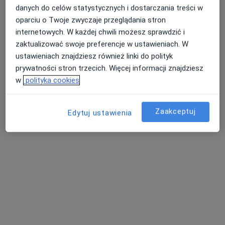
Centrum Diagnostyczne HELIMED Ruda
danych do celów statystycznych i dostarczania treści w
Śląska
oparciu o Twoje zwyczaje przeglądania stron
Diagnostyka, Radiologia
internetowych. W każdej chwili możesz sprawdzić i
13 opinii
zaktualizować swoje preferencje w ustawieniach. W
Oddziałów Młodzieży Powstańczej 14a, Ruda Śląska
•
Mapa
ustawieniach znajdziesz również linki do polityk
prywatności stron trzecich. Więcej informacji znajdziesz
Tomografia oczodołów
od 320 zł
w
polityka cookies
Pokaż więcej usług
Brak dostępnych specjalistów z wolnymi terminami w tym centrum medycznym.
Zaakceptuj
Edytuj ustawienia
Pokaż profil