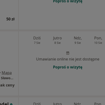
Poproś o wizytę
50 zł
Dziś
Jutro
Ndz,
Pon,
7 Sie
8 Sie
9 Sie
10 Sie
Umawianie online nie jest dostępne
Poproś o wizytę
•
Mapa
Gabinet Terapii Manualnej i Wisceralnej mgr Sławomir Rocławski
rak ceny
ndel
Dziś
Jutro
Ndz,
Pon,