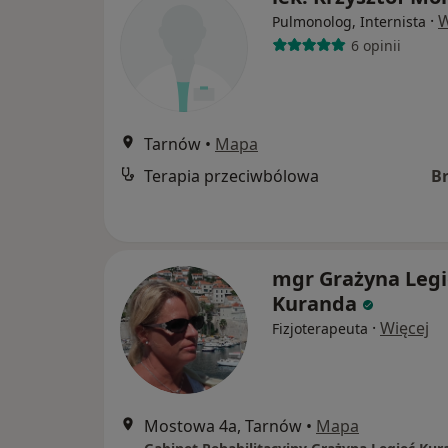
·
W
Pulmonolog, Internista
6 opinii
Tarnów
•
Mapa
Terapia przeciwbólowa
B
mgr Grażyna Legi
Kuranda
·
Więcej
Fizjoterapeuta
Mostowa 4a, Tarnów
•
Mapa