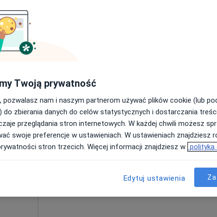
Umawianie online nie jest dostępne
Poproś o wizytę
rak ceny
my Twoją prywatność
, pozwalasz nam i naszym partnerom używać plików cookie (lub p
) do zbierania danych do celów statystycznych i dostarczania treśc
zaje przeglądania stron internetowych. W każdej chwili możesz spr
Dziś
Jutro
Ndz,
Pon,
wać swoje preferencje w ustawieniach. W ustawieniach znajdziesz ró
7 Sie
8 Sie
9 Sie
10 Sie
iewicz
prywatności stron trzecich. Więcej informacji znajdziesz w
polityka
Umawianie online nie jest dostępne
Za
Edytuj ustawienia
Poproś o wizytę