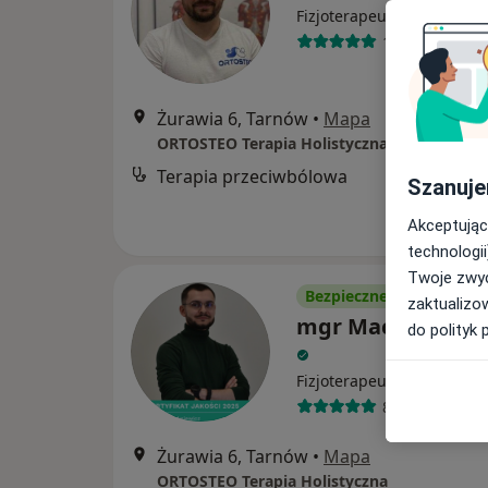
·
Więcej
Fizjoterapeuta
10 opinii
Żurawia 6, Tarnów
•
Mapa
ORTOSTEO Terapia Holistyczna
Terapia przeciwbólowa
B
Szanuje
Akceptując
technologii
Twoje zwyc
Bezpieczne płatności
zaktualizo
mgr Maciej Oleks
do polityk 
·
Więcej
Fizjoterapeuta
84 opinie
Żurawia 6, Tarnów
•
Mapa
ORTOSTEO Terapia Holistyczna