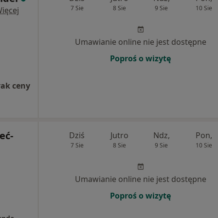
7 Sie
8 Sie
9 Sie
10 Sie
ięcej
Umawianie online nie jest dostępne
Poproś o wizytę
rak ceny
eć-
Dziś
Jutro
Ndz,
Pon,
7 Sie
8 Sie
9 Sie
10 Sie
Umawianie online nie jest dostępne
Poproś o wizytę