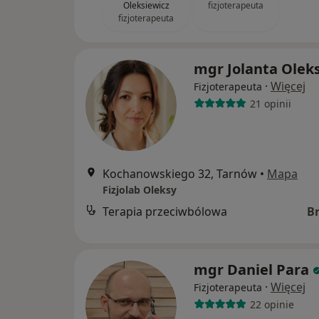
Oleksiewicz
fizjoterapeuta
fizjoterapeuta
mgr Jolanta Olek
·
Więcej
Fizjoterapeuta
21 opinii
Kochanowskiego 32, Tarnów
•
Mapa
Fizjolab Oleksy
Terapia przeciwbólowa
B
mgr Daniel Para
·
Więcej
Fizjoterapeuta
22 opinie