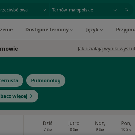
acja, badanie lub nazwisko
miasto lub dzielnica
zenie
Dostępne terminy
Język
Przyjmu
arnowie
Jak działają wyniki wysz
ternista
Pulmonolog
bacz więcej
Dziś
Jutro
Ndz,
Pon,
7 Sie
8 Sie
9 Sie
10 Sie