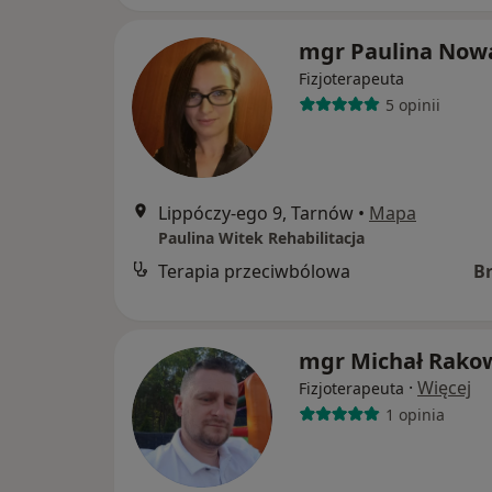
mgr Paulina Now
Fizjoterapeuta
5 opinii
Lippóczy-ego 9, Tarnów
•
Mapa
Paulina Witek Rehabilitacja
Terapia przeciwbólowa
B
mgr Michał Rako
·
Więcej
Fizjoterapeuta
1 opinia