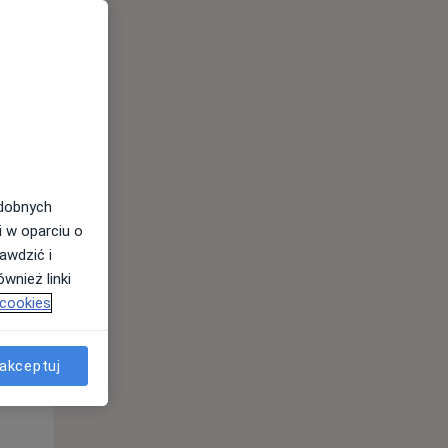
odobnych
i w oparciu o
awdzić i
Wt,
Śr,
Czw,
wnież linki
11 Sie
12 Sie
13 Sie
 cookies
akceptuj