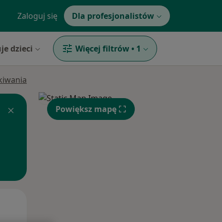
Zaloguj się
Dla profesjonalistów
je dzieci
Więcej filtrów
•
1
ukiwania
Powiększ mapę
Wt,
Śr,
Czw,
11 Sie
12 Sie
13 Sie