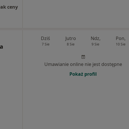
rak ceny
Dziś
Jutro
Ndz,
Pon,
7 Sie
8 Sie
9 Sie
10 Sie
a
Umawianie online nie jest dostępne
Pokaż profil