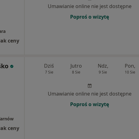
Umawianie online nie jest dostępne
Poproś o wizytę
ara
rak ceny
śko
Dziś
Jutro
Ndz,
Pon,
7 Sie
8 Sie
9 Sie
10 Sie
Umawianie online nie jest dostępne
Poproś o wizytę
 Tarnów
rak ceny