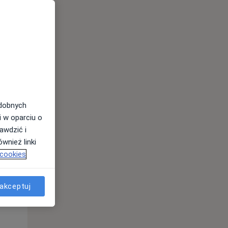
Wt,
Śr,
Czw,
11 Sie
12 Sie
13 Sie
odobnych
i w oparciu o
awdzić i
wnież linki
 cookies
Wt,
Śr,
Czw,
11 Sie
12 Sie
13 Sie
akceptuj