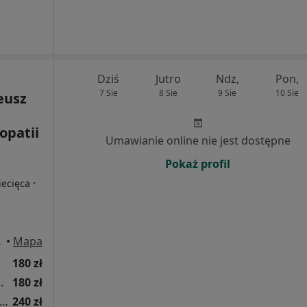
Dziś
Jutro
Ndz,
Pon,
7 Sie
8 Sie
9 Sie
10 Sie
eusz
eopatii
Umawianie online nie jest dostępne
Pokaż profil
·
iecięca
eliczka
•
Mapa
180 zł
nualna wad stóp u dzieci
180 zł
pia manualna z wykorzystaniem technik osteopatycznych
240 zł