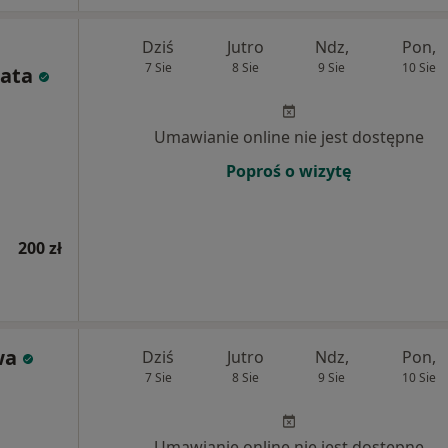
Dziś
Jutro
Ndz,
Pon,
7 Sie
8 Sie
9 Sie
10 Sie
ata
Umawianie online nie jest dostępne
Poproś o wizytę
200 zł
wa
Dziś
Jutro
Ndz,
Pon,
7 Sie
8 Sie
9 Sie
10 Sie
Umawianie online nie jest dostępne