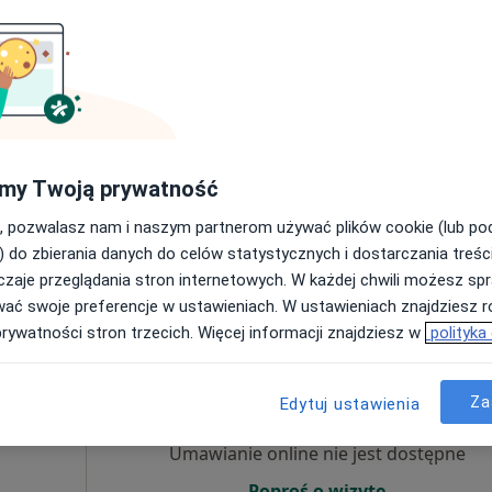
Dziś
Jutro
Ndz,
Pon,
7 Sie
8 Sie
9 Sie
10 Sie
żek
Umawianie online nie jest dostępne
Poproś o wizytę
my Twoją prywatność
, pozwalasz nam i naszym partnerom używać plików cookie (lub p
200 zł
) do zbierania danych do celów statystycznych i dostarczania treśc
zaje przeglądania stron internetowych. W każdej chwili możesz spr
wać swoje preferencje w ustawieniach. W ustawieniach znajdziesz ró
prywatności stron trzecich. Więcej informacji znajdziesz w
polityka
Dziś
Jutro
Ndz,
Pon,
7 Sie
8 Sie
9 Sie
10 Sie
Za
Edytuj ustawienia
Umawianie online nie jest dostępne
Poproś o wizytę