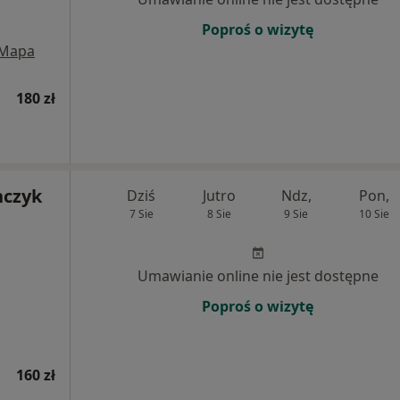
Poproś o wizytę
Mapa
180 zł
nczyk
Dziś
Jutro
Ndz,
Pon,
7 Sie
8 Sie
9 Sie
10 Sie
Umawianie online nie jest dostępne
Poproś o wizytę
160 zł