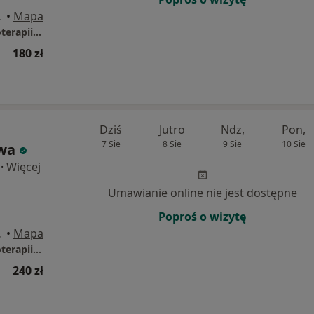
eliczka
•
Mapa
OSTEOPATIA Mateusz Głowa - Gabinety Fizjoterapii i Osteopatii
180 zł
Dziś
Jutro
Ndz,
Pon,
7 Sie
8 Sie
9 Sie
10 Sie
wa
·
Więcej
Umawianie online nie jest dostępne
Poproś o wizytę
eliczka
•
Mapa
OSTEOPATIA Mateusz Głowa - Gabinety Fizjoterapii i Osteopatii
240 zł