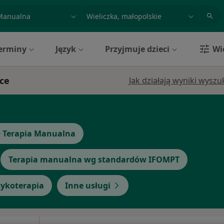
acja, badanie lub nazwisko
miasto lub dzielnica
erminy
Język
Przyjmuje dzieci
Wi
zce
Jak działają wyniki wysz
+ Terapia Manualna
Terapia manualna wg standardów IFOMPT
zykoterapia
Inne usługi