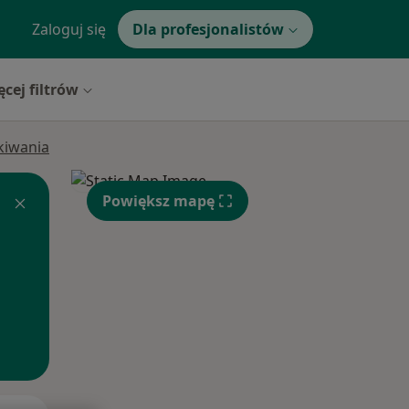
Zaloguj się
Dla profesjonalistów
ęcej filtrów
ukiwania
Powiększ mapę