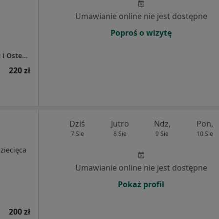
Umawianie online nie jest dostępne
Poproś o wizytę
FizjO2 Jarosław Miczek - Gabinet Fizjoterapii i Osteopatii
220 zł
Dziś
Jutro
Ndz,
Pon,
7 Sie
8 Sie
9 Sie
10 Sie
dziecięca
Umawianie online nie jest dostępne
Pokaż profil
200 zł