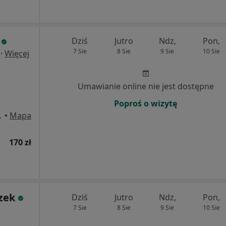
Dziś
Jutro
Ndz,
Pon,
7 Sie
8 Sie
9 Sie
10 Sie
·
Więcej
Umawianie online nie jest dostępne
Poproś o wizytę
reacyjne, Wieliczka
•
Mapa
170 zł
zek
Dziś
Jutro
Ndz,
Pon,
7 Sie
8 Sie
9 Sie
10 Sie