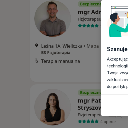
Bezpieczne płatności
mgr Adrian Ksią
·
Więcej
Fizjoterapeuta
5 opinii
Leśna 1A, Wieliczka
•
Mapa
Szanuje
B3 Fizjoterapia
Akceptując
Terapia manualna
technologii
Twoje zwyc
zaktualizo
do polityk 
Bezpieczne płatności
mgr Patrycja
Stryszowska
·
Więcej
Fizjoterapeuta
4 opinie