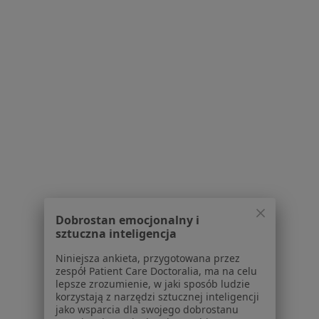
Polityka prywatności dla profesjonalistów, których
dane pozyskaliśmy samodzielnie
Polityka cookies
Jak działają wyniki wyszukiwania
Dostępność
O nas
Praca
Rekrutujemy!
Partnerzy
Centrum prasowe
Kontakt
Dla pacjentów
Lekarze
Dobrostan emocjonalny i
Placówki medyczne
sztuczna inteligencja
Pytania i odpowiedzi
Niniejsza ankieta, przygotowana przez
Usługi i zabiegi
zespół Patient Care Doctoralia, ma na celu
Choroby
lepsze zrozumienie, w jaki sposób ludzie
Pomoc
korzystają z narzędzi sztucznej inteligencji
jako wsparcia dla swojego dobrostanu
Aplikacje mobilne