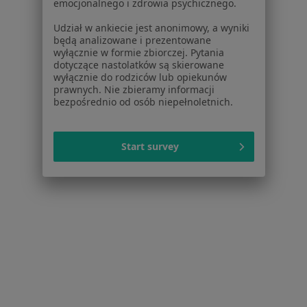
emocjonalnego i zdrowia psychicznego.
Blog dla pacjentów
Udział w ankiecie jest anonimowy, a wyniki
Dla profesjonalistów
będą analizowane i prezentowane
wyłącznie w formie zbiorczej. Pytania
Cennik
dotyczące nastolatków są skierowane
wyłącznie do rodziców lub opiekunów
Dla lekarzy
prawnych. Nie zbieramy informacji
Dla placówek medycznych
bezpośrednio od osób niepełnoletnich.
Noa Notes
nowość
Baza wiedzy
Centrum Pomocy dla Specjalisty
Start survey
Kontakt
ZnanyLekarz - Strona główna
ZnanyLekarz Sp. z o.o.
ul. Kolejowa 5/7
01-217 Warszawa, Polska
NIP: ⁠7010224868
KRS: ⁠0000347997
REGON: ⁠142276657