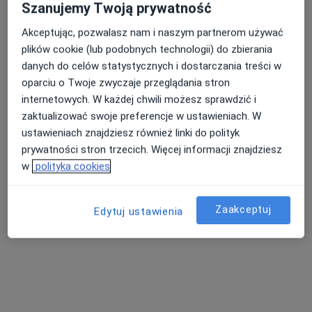
Szanujemy Twoją prywatność
Akceptując, pozwalasz nam i naszym partnerom używać
plików cookie (lub podobnych technologii) do zbierania
Bezpieczne płatności
danych do celów statystycznych i dostarczania treści w
ProFiz Centrum Fizjoterapii
oparciu o Twoje zwyczaje przeglądania stron
Fizjoterapia, Kardiologia, Ortopedia
internetowych. W każdej chwili możesz sprawdzić i
213 opinii
zaktualizować swoje preferencje w ustawieniach. W
ul. Bernarda Wapowskiego 3, Kraków
•
Mapa
ustawieniach znajdziesz również linki do polityk
prywatności stron trzecich. Więcej informacji znajdziesz
Terapia manualna
w
polityka cookies
Brak dostępnych specjalistów z wolnymi terminami w tym centrum medycznym.
Pokaż profil
Zaakceptuj
Edytuj ustawienia