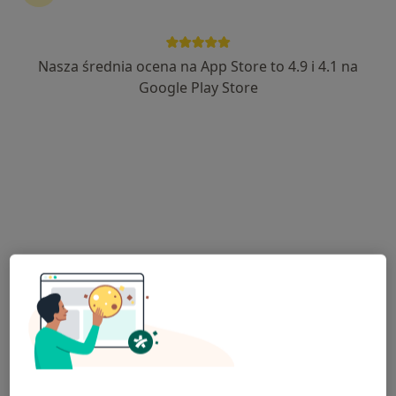
Nasza średnia ocena na App Store to 4.9 i 4.1 na
mgr Małgorzata Kopff (Kosek)
Google Play Store
·
Więcej
Fizjoterapeuta
212 opinii
Adama Mickiewicza 2a, Skawina
•
Mapa
Fizjo_Reparo
Diagnostyka + Terapia Manualna
230 zł
Specjalista nie oferuje umawiania online pod tym adresem.
Poproś o wizytę