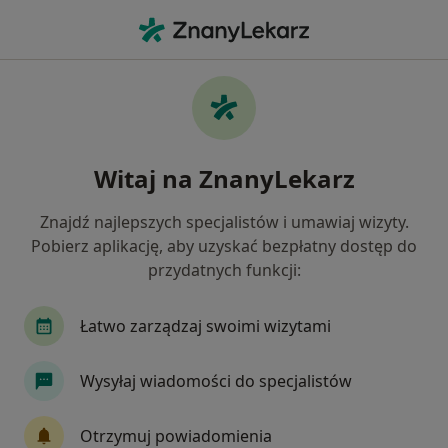
Me
Terapia Manualna • Skawina, małopolskie
Filtry
• 1
Mapa
Terapia manualna specjaliści w Skawinie
Witaj na ZnanyLekarz
Jak działają wyniki wyszukiwania
Znajdź najlepszych specjalistów i umawiaj wizyty.
Pobierz aplikację, aby uzyskać bezpłatny dostęp do
Jaką wizytę chcesz umówić?
przydatnych funkcji:
Terapia manualna
Stan ostry - Terapia manua
Łatwo zarządzaj swoimi wizytami
Wysyłaj wiadomości do specjalistów
Otrzymuj powiadomienia