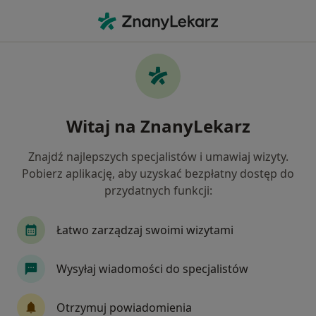
Me
Rtg Stawów Skroniowo Żuchwowych • Kraków, małopolskie
Filtry
• 1
Ubezpieczenie
Map
RTG stawów skroniowo – żuchwowych
Witaj na ZnanyLekarz
specjaliści w Krakowie
Jak działają wyniki wyszukiwania
Znajdź najlepszych specjalistów i umawiaj wizyty.
Pobierz aplikację, aby uzyskać bezpłatny dostęp do
przydatnych funkcji:
Wybierz swoje ubezpieczenie
Allianz
Enel-med
JP MEDICA
LUX ME
Łatwo zarządzaj swoimi wizytami
Wysyłaj wiadomości do specjalistów
Otrzymuj powiadomienia