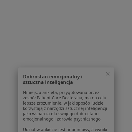
Lekarze
Placówki medyczne
Pytania i odpowiedzi
Usługi i zabiegi
Choroby
Pomoc
Aplikacje mobilne
Blog dla pacjentów
Dla profesjonalistów
Cennik
Dobrostan emocjonalny i
Dla lekarzy
sztuczna inteligencja
Dla placówek medycznych
Niniejsza ankieta, przygotowana przez
Noa Notes
nowość
zespół Patient Care Doctoralia, ma na celu
Baza wiedzy
lepsze zrozumienie, w jaki sposób ludzie
Centrum Pomocy dla Specjalisty
korzystają z narzędzi sztucznej inteligencji
jako wsparcia dla swojego dobrostanu
Kontakt
emocjonalnego i zdrowia psychicznego.
ZnanyLekarz - Strona główna
Udział w ankiecie jest anonimowy, a wyniki