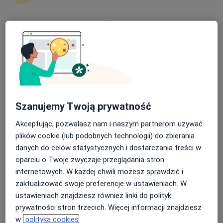
Nasza średnia ocena na App Store to 4.9 i 4.1 na
Centrum Medyczne enel-med - Oddział
Google Play Store
Galeria Krakowska
·
Więcej
Diagnostyka, Alergologia, Chirurgia
999 opinii
Pawia 5, Kraków
•
Mapa
Szanujemy Twoją prywatność
RTG stawów skroniowo – żuchwowych
169 zł
Akceptując, pozwalasz nam i naszym partnerom używać
Pokaż więcej usług
plików cookie (lub podobnych technologii) do zbierania
danych do celów statystycznych i dostarczania treści w
Brak dostępnych specjalistów z wolnymi terminami w tym centrum medycznym.
oparciu o Twoje zwyczaje przeglądania stron
internetowych. W każdej chwili możesz sprawdzić i
Pokaż profil
zaktualizować swoje preferencje w ustawieniach. W
ustawieniach znajdziesz również linki do polityk
prywatności stron trzecich. Więcej informacji znajdziesz
w
polityka cookies