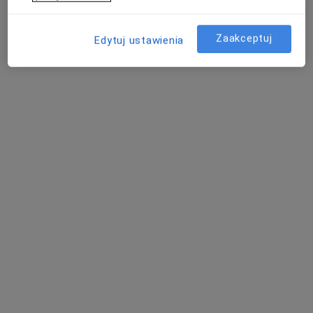
Zaakceptuj
Edytuj ustawienia
Diagnostyka Obrazowa NewMedical
(Kraków, Szczecin, Sopot)
Diagnostyka, Radiologia
385 opinii
Andrzeja Sokołowskiego 19, Kraków
•
Mapa
RTG stawów skroniowo – żuchwowych
od 80 zł
Pokaż więcej usług
Pracownia
Rentgenowska
Kraków (RTG)
NEWMEDICAL