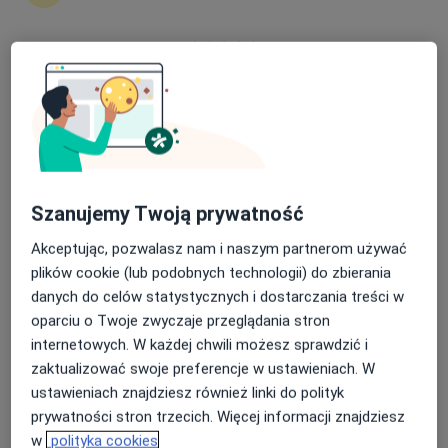
Nasza średnia ocena na App Store to 4.9 i 4.1 na
dr n. med. i n. o zdr. Aleksandra Foks-
Google Play Store
Ciekalska
Dermatolog, Wenerolog, Lekarz wykonujący zabiegi medycyny
·
Więcej
estetycznej
296 opinii
Szanujemy Twoją prywatność
Zwrotnicza 11G, Zabrze
•
Mapa
Centrum Medycyny Sportowej - CMS
Akceptując, pozwalasz nam i naszym partnerom używać
Peeling medyczny
200 zł
plików cookie (lub podobnych technologii) do zbierania
Specjalista nie oferuje umawiania online pod tym adresem.
danych do celów statystycznych i dostarczania treści w
oparciu o Twoje zwyczaje przeglądania stron
Poproś o wizytę
internetowych. W każdej chwili możesz sprawdzić i
zaktualizować swoje preferencje w ustawieniach. W
ustawieniach znajdziesz również linki do polityk
prywatności stron trzecich. Więcej informacji znajdziesz
w
polityka cookies