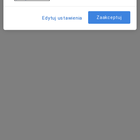
Zaakceptuj
Edytuj ustawienia
Centrum Medycyny Sportowej - CMS
·
Więcej
Dietetyka, Medycyna estetyczna, Dermatologia
547 opinii
Zwrotnicza 11G, Zabrze
•
Mapa
Peeling medyczny
200 zł
Pokaż więcej usług
dr n. med. i n. o zdr.
Aleksandra Foks-
Ciekalska
dermatolog
Brak dostępnych specjalistów z wolnymi terminami w tym centrum medycznym.