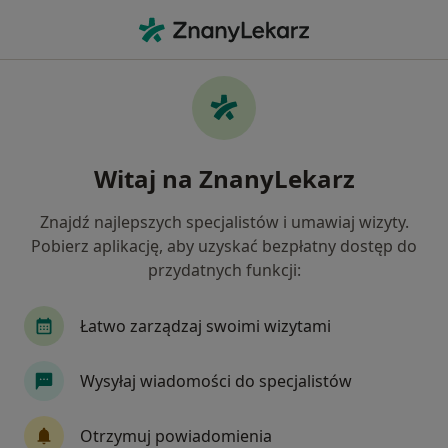
Me
Peeling Medyczny • Zabrze, śląskie
Filtry
• 1
Mapa
Peeling medyczny specjaliści w Zabrzu
Witaj na ZnanyLekarz
Jak działają wyniki wyszukiwania
Znajdź najlepszych specjalistów i umawiaj wizyty.
Pobierz aplikację, aby uzyskać bezpłatny dostęp do
Jakiego specjalisty szukasz?
przydatnych funkcji:
Dermatolog
Lekarz wykonujący zabiegi medyc
Łatwo zarządzaj swoimi wizytami
Wysyłaj wiadomości do specjalistów
Otrzymuj powiadomienia