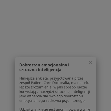
Lekarze
Placówki medyczne
Pytania i odpowiedzi
Usługi i zabiegi
Choroby
Pomoc
Aplikacje mobilne
Blog dla pacjentów
Dla profesjonalistów
Cennik
Dobrostan emocjonalny i
Dla lekarzy
sztuczna inteligencja
Dla placówek medycznych
Niniejsza ankieta, przygotowana przez
Noa Notes
nowość
zespół Patient Care Doctoralia, ma na celu
Baza wiedzy
lepsze zrozumienie, w jaki sposób ludzie
Centrum Pomocy dla Specjalisty
korzystają z narzędzi sztucznej inteligencji
jako wsparcia dla swojego dobrostanu
Kontakt
emocjonalnego i zdrowia psychicznego.
ZnanyLekarz - Strona główna
Udział w ankiecie jest anonimowy, a wyniki