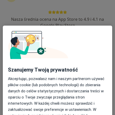
Małgorzata Marcinkiewicz
(Sochacka)
Nasza średnia ocena na App Store to 4.9 i 4.1 na
Google Play Store
Lekarz wykonujący zabiegi medycyny estetycznej, Dermatolog
Warszawa
umów wizytę
Rafał Kijek
Lekarz wykonujący zabiegi medycyny estetycznej
Szanujemy Twoją prywatność
Gdańsk
Akceptując, pozwalasz nam i naszym partnerom używać
umów wizytę
plików cookie (lub podobnych technologii) do zbierania
Joanna Krowicka
danych do celów statystycznych i dostarczania treści w
oparciu o Twoje zwyczaje przeglądania stron
Lekarz wykonujący zabiegi medycyny estetycznej
internetowych. W każdej chwili możesz sprawdzić i
Chwaszczyno
zaktualizować swoje preferencje w ustawieniach. W