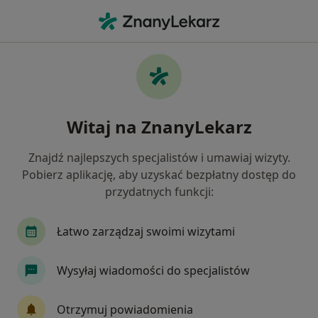
Me
Czego szukasz?
Strona Główna
Usługi
Konsultacja Trychologiczna
Konsultacja trychologiczna -
Witaj na ZnanyLekarz
informacje, specjaliści, pytania i
odpowiedzi
Znajdź najlepszych specjalistów i umawiaj wizyty.
Pobierz aplikację, aby uzyskać bezpłatny dostęp do
przydatnych funkcji:
Łatwo zarządzaj swoimi wizytami
Informacje
Wysyłaj wiadomości do specjalistów
Eksperci - konsultacja trychologiczna
Otrzymuj powiadomienia