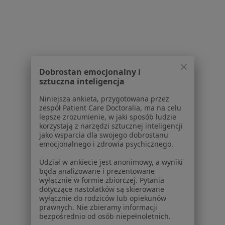
Usługi i zabiegi
Choroby
Pomoc
Aplikacje mobilne
Blog dla pacjentów
Dobrostan emocjonalny i
Dla profesjonalistów
sztuczna inteligencja
Cennik
Niniejsza ankieta, przygotowana przez
Dla lekarzy
zespół Patient Care Doctoralia, ma na celu
lepsze zrozumienie, w jaki sposób ludzie
Dla placówek medycznych
korzystają z narzędzi sztucznej inteligencji
Noa Notes
nowość
jako wsparcia dla swojego dobrostanu
Baza wiedzy
emocjonalnego i zdrowia psychicznego.
Centrum Pomocy dla Specjalisty
Udział w ankiecie jest anonimowy, a wyniki
będą analizowane i prezentowane
Kontakt
wyłącznie w formie zbiorczej. Pytania
ZnanyLekarz - Strona główna
dotyczące nastolatków są skierowane
wyłącznie do rodziców lub opiekunów
ZnanyLekarz Sp. z o.o.
prawnych. Nie zbieramy informacji
ul. Kolejowa 5/7
bezpośrednio od osób niepełnoletnich.
01-217 Warszawa, Polska