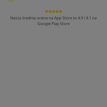
Mezoterapia okolic intymnych osoczem bogatopł
Mezoterapia igłowa twarz
Inne usługi
Nasza średnia ocena na App Store to 4.9 i 4.1 na
Google Play Store
Bezpieczne płatności
lek. Livia Duszkiewicz
Dermatolog, Lekarz wykonujący zabiegi medycyny estetycznej
·
Więcej
320 opinii
Popularny specjalista: pacjenci chętnie płacą
online