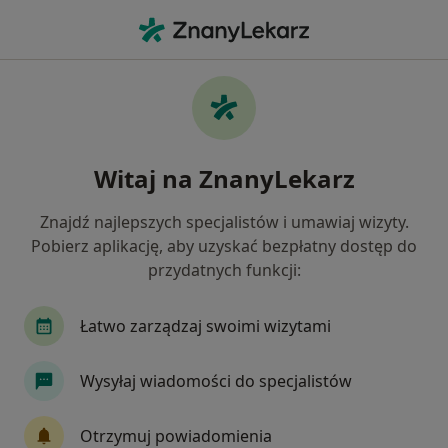
Me
Mezoterapia • Poznań, wielkopolskie
Filtry
• 1
Ubezpieczenie
Map
Mezoterapia specjaliści w Poznaniu
Witaj na ZnanyLekarz
Jak działają wyniki wyszukiwania
Znajdź najlepszych specjalistów i umawiaj wizyty.
Pobierz aplikację, aby uzyskać bezpłatny dostęp do
Jaką wizytę chcesz umówić?
przydatnych funkcji:
Mezoterapia
Łatwo zarządzaj swoimi wizytami
Mezoterapia okolic intymnych – kwas hialuronow
Wysyłaj wiadomości do specjalistów
Mezoterapia igłowa
Otrzymuj powiadomienia