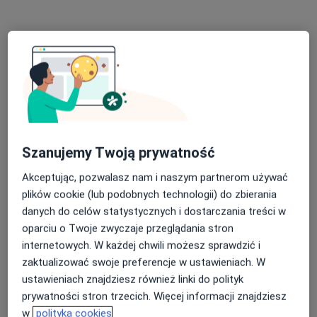
·
Więcej
Lekarz wykonujący zabiegi medycyny estetycznej
240 opinii
ul. Maratońska 3 lok. 1, gabinet znajduje się w centrum Poznania, 300 metrów od Starego Browaru; pomiędzy AWF a Multikinem 51, Poznań
•
Mapa
QKA MEDYCYNA ESTETYCZNA MICHAŁ KUKULSKI
Mezoterapia
850 zł
Specjalista nie oferuje umawiania online pod tym adresem.
Poproś o wizytę
Szanujemy Twoją prywatność
Akceptując, pozwalasz nam i naszym partnerom używać
plików cookie (lub podobnych technologii) do zbierania
danych do celów statystycznych i dostarczania treści w
oparciu o Twoje zwyczaje przeglądania stron
internetowych. W każdej chwili możesz sprawdzić i
zaktualizować swoje preferencje w ustawieniach. W
ustawieniach znajdziesz również linki do polityk
prywatności stron trzecich. Więcej informacji znajdziesz
lek. Izabela Kaczorowska
w
polityka cookies