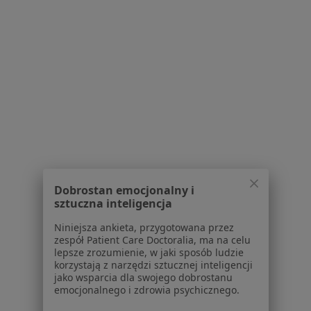
Specjalista nie oferuje umawiania online pod tym adresem.
Poproś o wizytę
1
2
3
4
5
6
8
Powiązane wyszukiwania
Usługi w Poznaniu
Konsultacja stomatologiczna w Poznaniu
Dobrostan emocjonalny i
Leczenie próchnicy w Poznaniu
sztuczna inteligencja
Konsultacja protetyczna w Poznaniu
Niniejsza ankieta, przygotowana przez
zespół Patient Care Doctoralia, ma na celu
Badania stomatologiczne w Poznaniu
lepsze zrozumienie, w jaki sposób ludzie
korzystają z narzędzi sztucznej inteligencji
Leczenie kanałowe w Poznaniu
jako wsparcia dla swojego dobrostanu
emocjonalnego i zdrowia psychicznego.
Więcej (15)