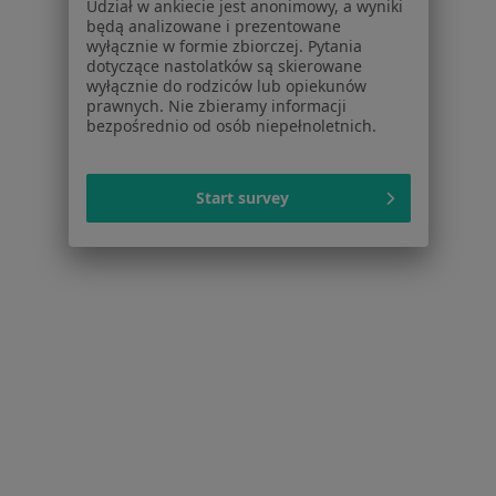
Udział w ankiecie jest anonimowy, a wyniki
Więcej w kategorii: Usługi w Poznaniu
będą analizowane i prezentowane
wyłącznie w formie zbiorczej. Pytania
Popularne specjalizacje
dotyczące nastolatków są skierowane
Psycholodzy w Poznaniu
wyłącznie do rodziców lub opiekunów
prawnych. Nie zbieramy informacji
Stomatolodzy w Poznaniu
bezpośrednio od osób niepełnoletnich.
Fizjoterapeuci w Poznaniu
Start survey
Interniści w Poznaniu
Psychoterapeuci w Poznaniu
Więcej (15)
Więcej w kategorii: Popularne specjalizacje
Strona Główna
Usługi I Zabiegi
Mezoterapia
Zmień miast
Poznań
Zmień miasto