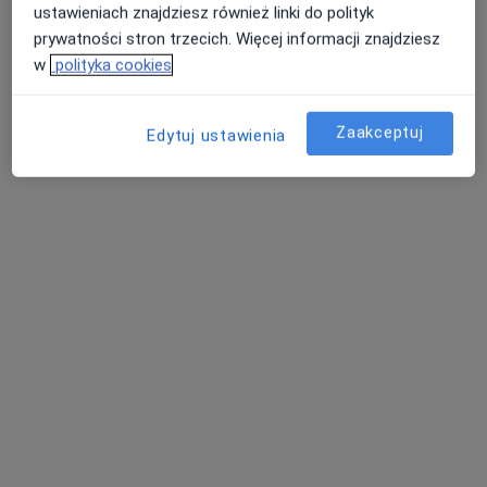
ustawieniach znajdziesz również linki do polityk
prywatności stron trzecich. Więcej informacji znajdziesz
w
polityka cookies
Zaakceptuj
Edytuj ustawienia
lek. Wojciech Kulczycki
·
Więcej
Lekarz wykonujący zabiegi medycyny estetycznej
218 opinii
Jana III Sobieskiego 112 lok. 11 II p Warszawa, Warszawa
•
Mapa
Lek. Wojciech Kulczycki Medycyna Estetyczna
Lipoliza
350 zł
Specjalista nie oferuje umawiania online pod tym adresem.
Poproś o wizytę