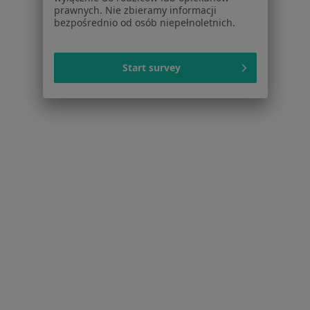
prawnych. Nie zbieramy informacji
Popularne specjalizacje
bezpośrednio od osób niepełnoletnich.
Psycholodzy w Warszawie
Stomatolodzy w Warszawie
Start survey
Interniści w Warszawie
Psychoterapeuci w Warszawie
Ginekolodzy w Warszawie
Więcej (15)
Więcej w kategorii: Popularne specjalizacje
Strona Główna
Usługi I Zabiegi
Lipoliza
Zmień miasto
Warszawa
Zmień miasto