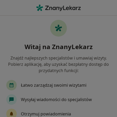
Me
Lipoliza • Warszawa, mazowieckie
Filtry
• 1
Ubezpieczenie
Map
Lipoliza specjaliści w Warszawie
Witaj na ZnanyLekarz
Jak działają wyniki wyszukiwania
Znajdź najlepszych specjalistów i umawiaj wizyty.
Pobierz aplikację, aby uzyskać bezpłatny dostęp do
Jakiego specjalisty szukasz?
przydatnych funkcji:
Lekarz wykonujący zabiegi medycyny estetycznej
Łatwo zarządzaj swoimi wizytami
Wysyłaj wiadomości do specjalistów
Otrzymuj powiadomienia