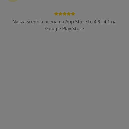
Nasza średnia ocena na App Store to 4.9 i 4.1 na
dr Oleksandra Levina
Google Play Store
·
Więcej
Lekarz wykonujący zabiegi medycyny estetycznej
14 opinii
Adres 1
Adres 2
Adres 3
Adres 4
Tomcia Palucha 37 lok. U2, Warszawa
•
Mapa
DAGDERM | DERMATOLOGIA | MEDYCYNA ESTETYCZNA
Lipoliza
od 599 zł
Specjalista nie oferuje umawiania online pod tym adresem.
Poproś o wizytę