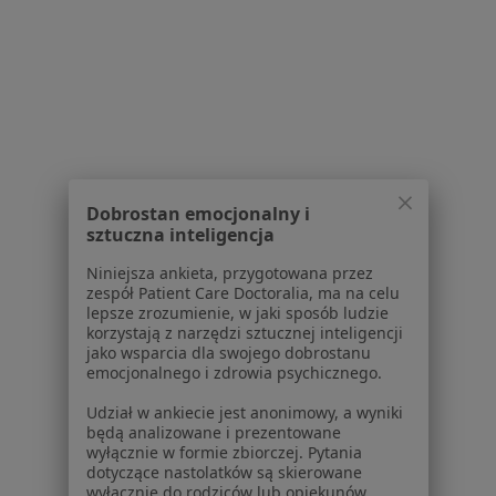
Specjaliści z Medicover w Warszawie
Specjaliści z LUX MED w Warszawie
Specjaliści z PZU Zdrowie w Warszawie
Specjaliści z NFZ w Warszawie
Specjaliści z Enel-med w Warszawie
Dobrostan emocjonalny i
Usługi w Warszawie
sztuczna inteligencja
Konsultacja chirurgiczna w Warszawie
Niniejsza ankieta, przygotowana przez
zespół Patient Care Doctoralia, ma na celu
Konsultacja ortopedyczna w Warszawie
lepsze zrozumienie, w jaki sposób ludzie
korzystają z narzędzi sztucznej inteligencji
Konsultacja internistyczna w Warszawie
jako wsparcia dla swojego dobrostanu
emocjonalnego i zdrowia psychicznego.
Konsultacja ginekologiczna w Warszawie
Udział w ankiecie jest anonimowy, a wyniki
Konsultacja proktologiczna w Warszawie
będą analizowane i prezentowane
wyłącznie w formie zbiorczej. Pytania
Więcej (15)
dotyczące nastolatków są skierowane
Więcej w kategorii: Usługi w Warszawie
wyłącznie do rodziców lub opiekunów