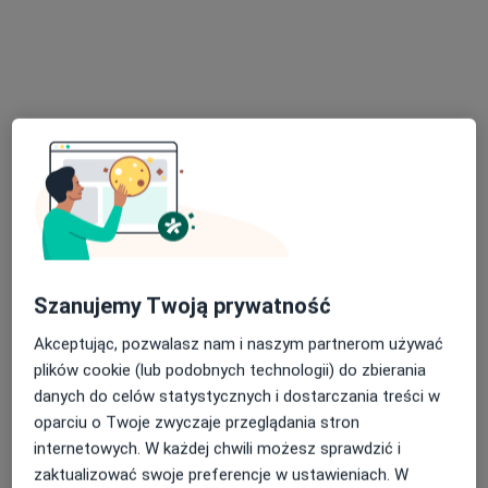
lek. Jagoda Głodkowska
·
Więcej
Ortopeda
364 opinie
Ul.Wileńska 47 lok U2 wejście od ul. Czynszowej, Warszawa
•
Mapa
CENTRUM MEDYCZNE WILEŃSKA
Szanujemy Twoją prywatność
Lipoliza
Brak ceny
Akceptując, pozwalasz nam i naszym partnerom używać
Specjalista nie oferuje umawiania online pod tym adresem.
plików cookie (lub podobnych technologii) do zbierania
Poproś o wizytę
danych do celów statystycznych i dostarczania treści w
oparciu o Twoje zwyczaje przeglądania stron
internetowych. W każdej chwili możesz sprawdzić i
zaktualizować swoje preferencje w ustawieniach. W