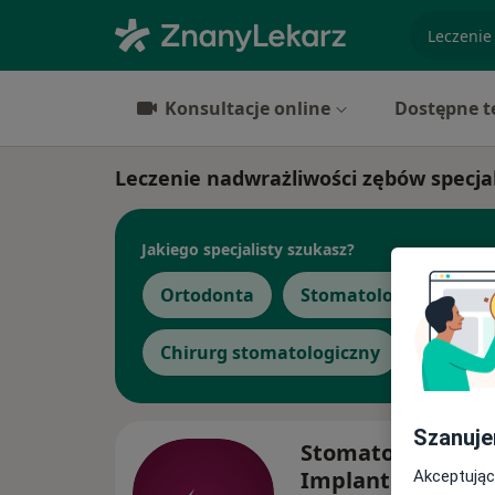
specjaliz
Konsultacje online
Dostępne t
Leczenie nadwrażliwości zębów specjali
Jakiego specjalisty szukasz?
Ortodonta
Stomatolog
Stom
Chirurg stomatologiczny
Zobacz 
Szanuje
Stomatologia Bez 
Implantologia,
Akceptując