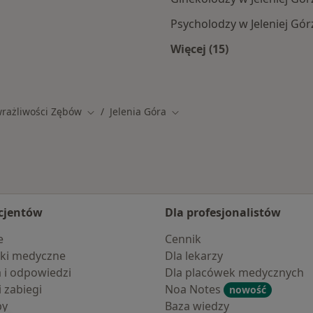
Psycholodzy w Jeleniej Gór
Więcej (15)
j Górze
Więcej w kategorii: 
rażliwości Zębów
Jelenia Góra
Zmień miasto
Zmień miasto
cjentów
Dla profesjonalistów
e
Cennik
ki medyczne
Dla lekarzy
a i odpowiedzi
Dla placówek medycznych
i zabiegi
Noa Notes
nowość
by
Baza wiedzy