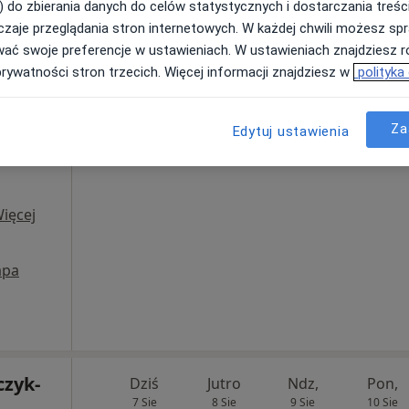
) do zbierania danych do celów statystycznych i dostarczania treśc
etyka,
zaje przeglądania stron internetowych. W każdej chwili możesz spr
Umawianie online nie jest dostępne
wać swoje preferencje w ustawieniach. W ustawieniach znajdziesz ró
prywatności stron trzecich. Więcej informacji znajdziesz w
polityka
Pokaż profil
Za
Edytuj ustawienia
ia
ięcej
pa
zyk-
Dziś
Jutro
Ndz,
Pon,
7 Sie
8 Sie
9 Sie
10 Sie