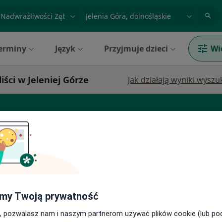
acja, badanie lub nazwisko
miasto lub dzielnica
erminy
Język
Przyjmuje dzieci
Wi
ści w Jeleniej Górze
Jak działają wyniki wysz
atolog dziecięcy
Protetyk stomatologiczny
więcej
my Twoją prywatność
Bólu -
Dziś
Jutro
Ndz,
Pon,
7 Sie
8 Sie
9 Sie
10 Sie
, pozwalasz nam i naszym partnerom używać plików cookie (lub p