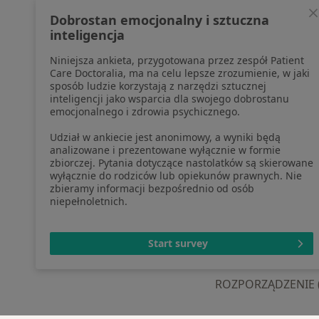
profesjonalistów, których dane
Pomoc
Dobrostan emocjonalny i sztuczna
pozyskaliśmy samodzielnie
Aplika
inteligencja
Polityka cookies
Blog d
Niniejsza ankieta, przygotowana przez zespół Patient
Jak działają wyniki wyszukiwania
Care Doctoralia, ma na celu lepsze zrozumienie, w jaki
Dostępność
sposób ludzie korzystają z narzędzi sztucznej
O nas
inteligencji jako wsparcia dla swojego dobrostanu
emocjonalnego i zdrowia psychicznego.
Praca
Rekrutujemy!
Partnerzy
Udział w ankiecie jest anonimowy, a wyniki będą
Centrum prasowe
analizowane i prezentowane wyłącznie w formie
zbiorczej. Pytania dotyczące nastolatków są skierowane
Kontakt
wyłącznie do rodziców lub opiekunów prawnych. Nie
zbieramy informacji bezpośrednio od osób
niepełnoletnich.
otwiera się w now
otwiera s
o
Polska
,
Türkiye
,
España
,
Start survey
ROZPORZĄDZENIE (UE