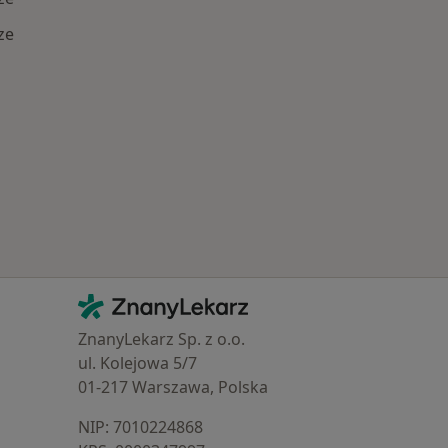
ze
Popularne specjalizacje
Kontakt
ZnanyLekarz - Strona główna
ZnanyLekarz Sp. z o.o.
ul. Kolejowa 5/7
01-217 Warszawa, Polska
NIP: ⁠7010224868