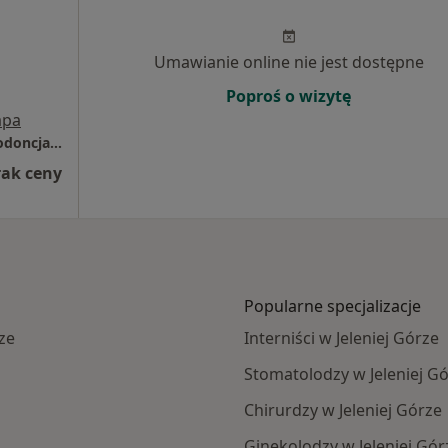
Umawianie online nie jest dostępne
Poproś o wizytę
pa
Stomatologia Bez Bólu - Implantologia, Ortodoncja, Protetyka, Stomatologia zachowawcza, Chirurgia stomatologiczna, Stomatologia estetyczna, Jelenia Góra
rak ceny
Popularne specjalizacje
ze
Interniści w Jeleniej Górze
Stomatolodzy w Jeleniej G
Chirurdzy w Jeleniej Górze
Ginekolodzy w Jeleniej Gór