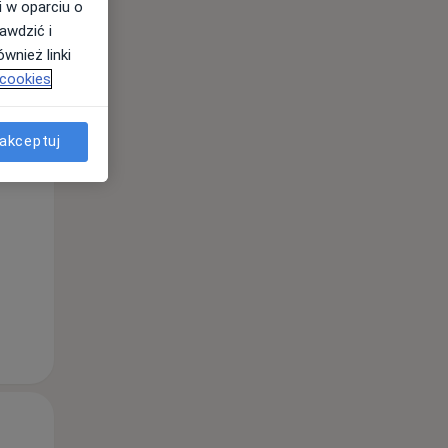
i w oparciu o
awdzić i
wnież linki
 cookies
akceptuj
Wt,
Śr,
Czw,
11 Sie
12 Sie
13 Sie