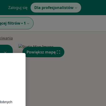
Zaloguj się
Dla profesjonalistów
ęcej filtrów
•
1
ukiwania
Powiększ mapę
Wt,
Śr,
Czw,
11 Sie
12 Sie
13 Sie
odobnych