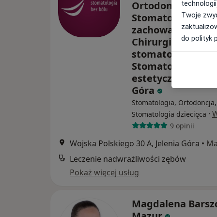
technologii
Ortodoncja, Prot
Twoje zwyc
Stomatologia
zaktualizo
zachowawcza,
do polityk 
Chirurgia
stomatologiczna,
Stomatologia
estetyczna, Jelen
Góra
Stomatologia, Ortodoncja,
·
W
Stomatologia dziecięca
9 opinii
Wojska Polskiego 30 A, Jelenia Góra
•
Ma
Leczenie nadwrażliwości zębów
Pokaż więcej usług
Magdalena Barszc
Mazur