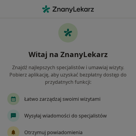
Me
Kwas Hialuronowy • Katowice, śląskie
Filtry
• 1
Ubezpieczenie
Map
Kwas hialuronowy specjaliści w Katowicach
Witaj na ZnanyLekarz
Jak działają wyniki wyszukiwania
Znajdź najlepszych specjalistów i umawiaj wizyty.
Pobierz aplikację, aby uzyskać bezpłatny dostęp do
Jaką wizytę chcesz umówić?
przydatnych funkcji:
Kwas hialuronowy
Kwas hialuronowy - poda
Łatwo zarządzaj swoimi wizytami
Wysyłaj wiadomości do specjalistów
Otrzymuj powiadomienia