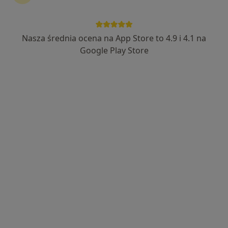
Nasza średnia ocena na App Store to 4.9 i 4.1 na
lek. Maciej Hartleb
Google Play Store
·
Więcej
Ginekolog
519 opinii
Ignacego Paderewskiego 63, Katowice
•
Mapa
Hygge Clinic
Powiększenie i modelowanie warg sromowych większych kwasem hialuronowym
od 2 600 zł
Specjalista nie oferuje umawiania online pod tym adresem.
Poproś o wizytę