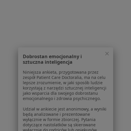
Powiązane wyszukiwania
Usługi w Katowicach
Konsultacja stomatologiczna w Katowicach
Konsultacja protetyczna w Katowicach
Leczenie próchnicy w Katowicach
Leczenie kanałowe w Katowicach
Dobrostan emocjonalny i
sztuczna inteligencja
Stomatologia estetyczna w Katowicach
Niniejsza ankieta, przygotowana przez
Więcej (15)
zespół Patient Care Doctoralia, ma na celu
Więcej w kategorii: Usługi w Katowicach
lepsze zrozumienie, w jaki sposób ludzie
korzystają z narzędzi sztucznej inteligencji
Popularne specjalizacje
jako wsparcia dla swojego dobrostanu
emocjonalnego i zdrowia psychicznego.
Psycholodzy w Katowicach
Udział w ankiecie jest anonimowy, a wyniki
Interniści w Katowicach
będą analizowane i prezentowane
wyłącznie w formie zbiorczej. Pytania
Stomatolodzy w Katowicach
dotyczące nastolatków są skierowane
wyłącznie do rodziców lub opiekunów