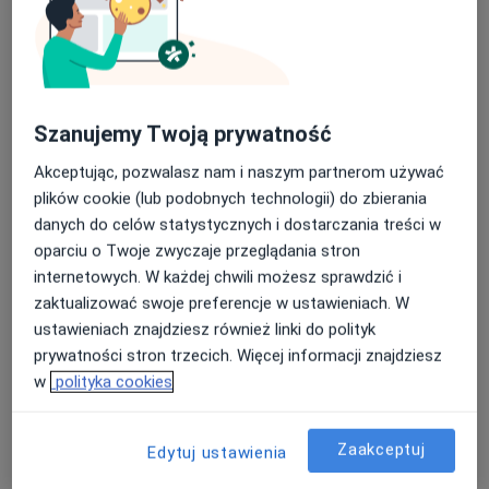
Szanujemy Twoją prywatność
Akceptując, pozwalasz nam i naszym partnerom używać
lek. Olga Gorbacz
plików cookie (lub podobnych technologii) do zbierania
Dermatolog, Lekarz wykonujący zabiegi medycyny estetycznej
danych do celów statystycznych i dostarczania treści w
602 opinie
oparciu o Twoje zwyczaje przeglądania stron
internetowych. W każdej chwili możesz sprawdzić i
Meteorologów 7/7, Katowice
•
Mapa
zaktualizować swoje preferencje w ustawieniach. W
Centrum Medyczne Skin Clinic
ustawieniach znajdziesz również linki do polityk
Kwas hialuronowy
od 1 000 zł
prywatności stron trzecich. Więcej informacji znajdziesz
Specjalista nie oferuje umawiania online pod tym adresem.
w
polityka cookies
Poproś o wizytę
Zaakceptuj
Edytuj ustawienia