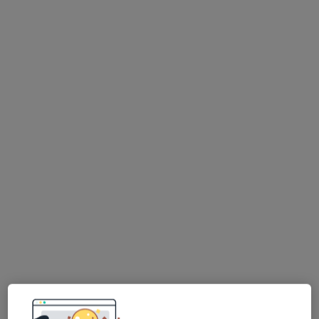
Bezpieczne płatności
dr Robert Kubat
·
Więcej
Ortopeda
1474 opinie
Mikołowska 56 I piętro, Katowice
•
Mapa
MULTIMEDICA KATOWICE
Kwas hialuronowy
od 300 zł
Specjalista nie oferuje umawiania online pod tym adresem.
Poproś o wizytę