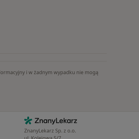
 informacyjny i w żadnym wypadku nie mogą
Kontakt
ZnanyLekarz - Strona główna
ZnanyLekarz Sp. z o.o.
ul. Kolejowa 5/7