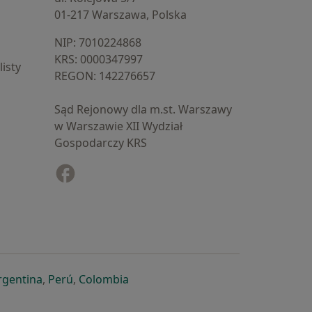
01-217 Warszawa, Polska
NIP: ⁠7010224868
KRS: ⁠0000347997
isty
REGON: ⁠142276657
Sąd Rejonowy dla m.st. Warszawy
w Warszawie XII Wydział
Gospodarczy KRS
Facebook
otwiera się w nowej karcie
cie
owej karcie
ię w nowej karcie
iera się w nowej karcie
otwiera się w nowej karcie
otwiera się w nowej karcie
otwiera się w nowej karcie
rgentina
,
Perú
,
Colombia