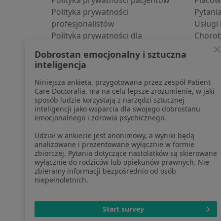
Polityka prywatności pacjentów
Placów
Polityka prywatności
Pytani
profesjonalistów
Usługi 
Polityka prywatności dla
Choro
profesjonalistów, których dane
Pomoc
Dobrostan emocjonalny i sztuczna
pozyskaliśmy samodzielnie
Aplika
inteligencja
Polityka cookies
Blog d
Niniejsza ankieta, przygotowana przez zespół Patient
Jak działają wyniki wyszukiwania
Care Doctoralia, ma na celu lepsze zrozumienie, w jaki
Dostępność
sposób ludzie korzystają z narzędzi sztucznej
O nas
inteligencji jako wsparcia dla swojego dobrostanu
emocjonalnego i zdrowia psychicznego.
Praca
Rekrutujemy!
Partnerzy
Udział w ankiecie jest anonimowy, a wyniki będą
Centrum prasowe
analizowane i prezentowane wyłącznie w formie
zbiorczej. Pytania dotyczące nastolatków są skierowane
Kontakt
wyłącznie do rodziców lub opiekunów prawnych. Nie
zbieramy informacji bezpośrednio od osób
niepełnoletnich.
otwiera się w now
otwiera s
o
Polska
,
Türkiye
,
España
,
Start survey