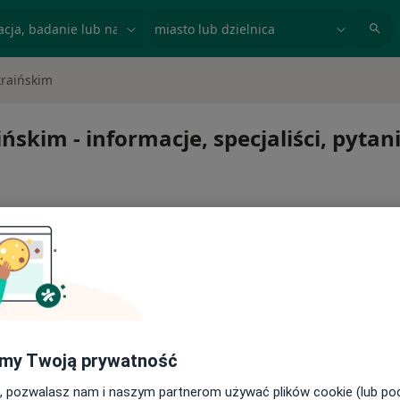
acja, badanie lub nazwisko
miasto lub dzielnica
kraińskim
ńskim - informacje, specjaliści, pytan
aińskim
my Twoją prywatność
, pozwalasz nam i naszym partnerom używać plików cookie (lub p