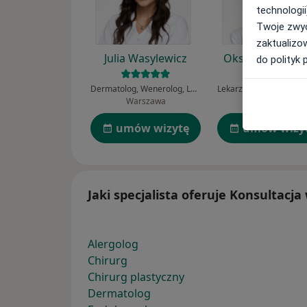
technologii
Twoje zwyc
zaktualizo
Julia Wasylewicz
Oksana Yosypc
do polityk 
Dermatolog, Wenerolog, Lekarz wykonujący zabiegi medycyny estetycznej
Warszawa
Warszawa
umów wizytę
umów wizy
Jaki specjalista oferuje Konsultacj
Alergolog
Chirurg
Chirurg plastyczny
Dermatolog