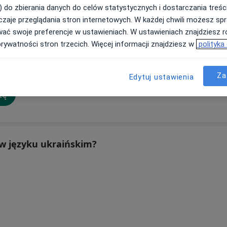
) do zbierania danych do celów statystycznych i dostarczania treśc
zaje przeglądania stron internetowych. W każdej chwili możesz spr
wać swoje preferencje w ustawieniach. W ustawieniach znajdziesz ró
huk
Bożena
Dorota Kardas -
K
prywatności stron trzecich. Więcej informacji znajdziesz w
polityka
Orzechowska
Sobantka
Lekarz wykonujący zabiegi medycyny estetycznej
Za
Edytuj ustawienia
Alergolog, Pulmonolog, Pediatra
Alergolog, Pediatra
Radomsko
Łódź
tę
a w języku ukraińskim?