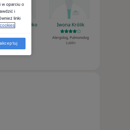
i w oparciu o
awdzić i
wnież linki
rzysztof Buczyłko
Iwona Królik
 cookies
Alergolog
Alergolog, Pulmonolog
Łódź
Lublin
akceptuj