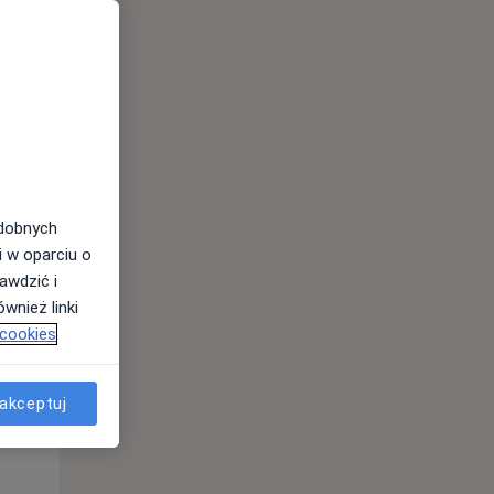
12 Sie
13 Sie
14 Sie
odobnych
i w oparciu o
awdzić i
wnież linki
Śr,
Czw,
Pt,
 cookies
12 Sie
13 Sie
14 Sie
akceptuj