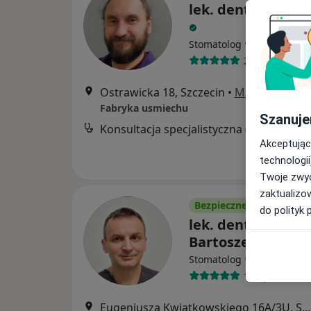
lek. dent. Tomasz
·
Więcej
Stomatolog
20 opinii
Ostrawicka 18, Szczecin
•
Mapa
Fabryka usmiechu
Szanuje
Konsultacja specjalistyczna (implant
Akceptując
technologii
Twoje zwyc
zaktualizo
Bezpieczne płatności
do polityk 
lek. dent. Grzego
Bartoszek
·
Więcej
Stomatolog
11 opinii
Eugeniusza Kwiatkowskiego 16A/3U, Szczecin