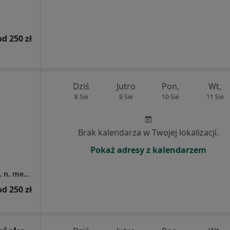
od 250 zł
Dziś
Jutro
Pon,
Wt,
8 Sie
9 Sie
10 Sie
11 Sie
Brak kalendarza w Twojej lokalizacji.
Pokaż adresy z kalendarzem
NovoDental Klinika Stomatologiczna dr hab. n. med. Alicja Nowicka
od 250 zł