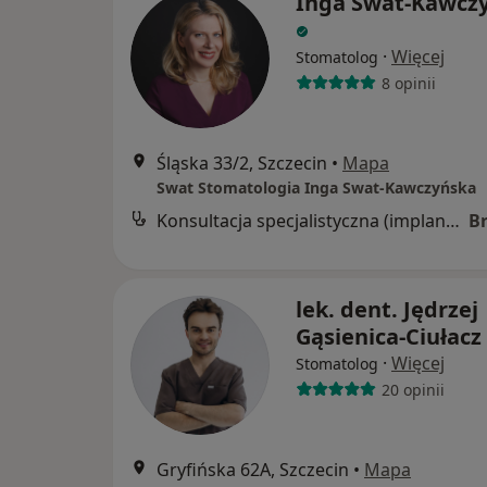
Inga Swat-Kawcz
·
Więcej
Stomatolog
8 opinii
Śląska 33/2, Szczecin
•
Mapa
Swat Stomatologia Inga Swat-Kawczyńska
Konsultacja specjalistyczna (implantologiczna, protetyczna)
B
lek. dent. Jędrzej
Gąsienica-Ciułacz
·
Więcej
Stomatolog
20 opinii
Gryfińska 62A, Szczecin
•
Mapa