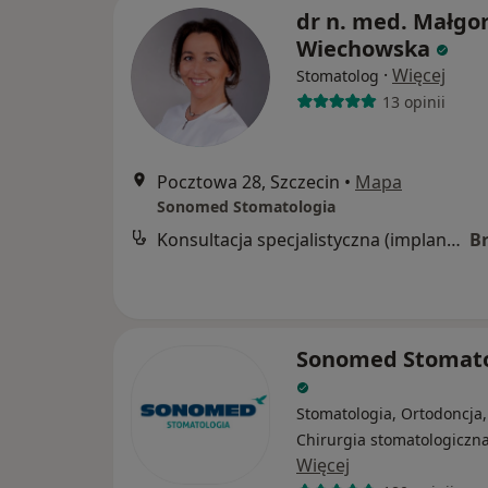
dr n. med. Małgo
Wiechowska
·
Więcej
Stomatolog
13 opinii
Pocztowa 28, Szczecin
•
Mapa
Sonomed Stomatologia
Konsultacja specjalistyczna (implantologiczna, protetyczna)
B
Sonomed Stomato
Stomatologia, Ortodoncja,
Chirurgia stomatologiczn
Więcej