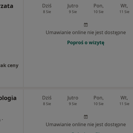
rzata
Dziś
Jutro
Pon,
Wt,
8 Sie
9 Sie
10 Sie
11 Sie
Umawianie online nie jest dostępne
Poproś o wizytę
rak ceny
logia
Dziś
Jutro
Pon,
Wt,
8 Sie
9 Sie
10 Sie
11 Sie
·
a
Umawianie online nie jest dostępne