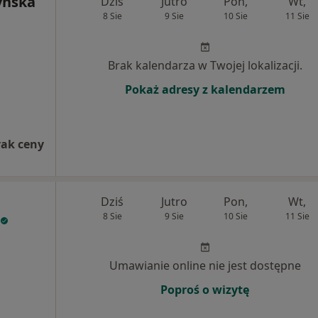
yńska
Dziś
Jutro
Pon,
Wt,
8 Sie
9 Sie
10 Sie
11 Sie
Brak kalendarza w Twojej lokalizacji.
Pokaż adresy z kalendarzem
rak ceny
Dziś
Jutro
Pon,
Wt,
8 Sie
9 Sie
10 Sie
11 Sie
Umawianie online nie jest dostępne
Poproś o wizytę