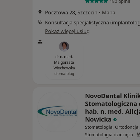
180 opinii
Pocztowa 28, Szczecin
•
Mapa
Pokaż więcej usług
dr n. med.
Małgorzata
Wiechowska
stomatolog
NovoDental Klini
Stomatologiczna 
hab. n. med. Alicj
Nowicka
Stomatologia, Ortodoncja,
·
W
Stomatologia dziecięca