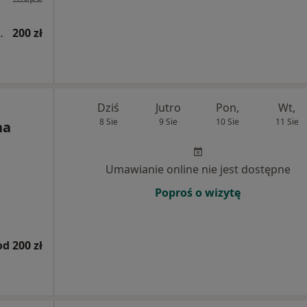
ologiczna, protetyczna)
200 zł
Dziś
Jutro
Pon,
Wt,
8 Sie
9 Sie
10 Sie
11 Sie
na
Umawianie online nie jest dostępne
Poproś o wizytę
od 200 zł