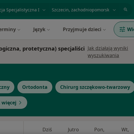
acja, badanie lub nazwisko
miasto lub dzielnica
erminy
Język
Przyjmuje dzieci
Wi
ogiczna, protetyczna) specjaliści
Jak działają wyniki
wyszukiwania
czny
Ortodonta
Chirurg szczękowo-twarzowy
 więcej
Dziś
Jutro
Pon,
Wt,