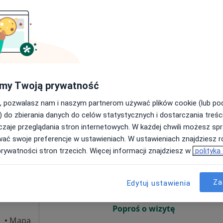
8 Sie
9 Sie
10 Sie
11 Sie
 Kurek
Umawianie online nie jest dostępne
Poproś o wizytę
my Twoją prywatność
ologiczna, protetyczna)
250 zł
, pozwalasz nam i naszym partnerom używać plików cookie (lub p
) do zbierania danych do celów statystycznych i dostarczania treśc
zaje przeglądania stron internetowych. W każdej chwili możesz spr
wać swoje preferencje w ustawieniach. W ustawieniach znajdziesz ró
Dziś
Jutro
Pon,
Wt,
prywatności stron trzecich. Więcej informacji znajdziesz w
polityka
8 Sie
9 Sie
10 Sie
11 Sie
rz
Za
Edytuj ustawienia
Umawianie online nie jest dostępne
Poproś o wizytę
•
Mapa