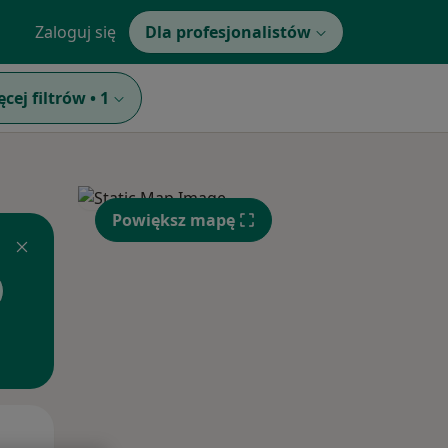
Zaloguj się
Dla profesjonalistów
ęcej filtrów
•
1
Powiększ mapę
Śr,
Czw,
Pt,