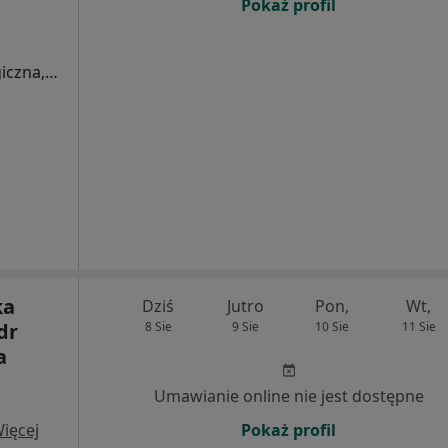
Pokaż profil
Konsultacja specjalistyczna (implantologiczna, protetyczna)
ka
Dziś
Jutro
Pon,
Wt,
dr
8 Sie
9 Sie
10 Sie
11 Sie
a
Umawianie online nie jest dostępne
ięcej
Pokaż profil