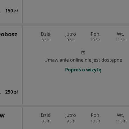
ologiczna, protetyczna)
150 zł
Dobosz
Dziś
Jutro
Pon,
Wt,
8 Sie
9 Sie
10 Sie
11 Sie
Umawianie online nie jest dostępne
Poproś o wizytę
ologiczna, protetyczna)
250 zł
aw
Dziś
Jutro
Pon,
Wt,
8 Sie
9 Sie
10 Sie
11 Sie