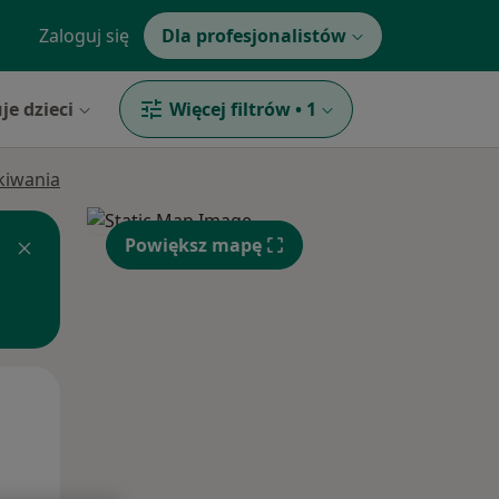
Zaloguj się
Dla profesjonalistów
je dzieci
Więcej filtrów
•
1
ukiwania
Powiększ mapę
Pon,
Wt,
Śr,
10 Sie
11 Sie
12 Sie