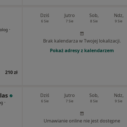
Dziś
Jutro
Sob,
Ndz,
6 Sie
7 Sie
8 Sie
9 Sie
·
olog
Brak kalendarza w Twojej lokalizacji.
Pokaż adresy z kalendarzem
210 zł
las
Dziś
Jutro
Sob,
Ndz,
6 Sie
7 Sie
8 Sie
9 Sie
·
og
Umawianie online nie jest dostępne