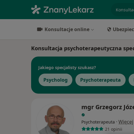
specjaliz
Konsultacje online
Ubezpiec
Konsultacja psychoterapeutyczna specj
Jakiego specjalisty szukasz?
Psycholog
Psychoterapeuta
mgr Grzegorz Józ
·
Więcej
Psychoterapeuta
21 opinii