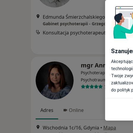
Edmunda Śmierzchalskiego 4/U1, Gdynia
Gabinet psychoterapii - Grzegorz Józefczyk
Konsultacja psychoterapeutyczna
Szanuje
Akceptując
mgr Anna Szenta
technologii
Psychoterapeuta certyfiko
Twoje zwyc
·
Więc
Psychotraumatolog
zaktualizo
7 opinii
do polityk 
Adres
Online
Wschodnia 1c/16, Gdynia
•
Mapa