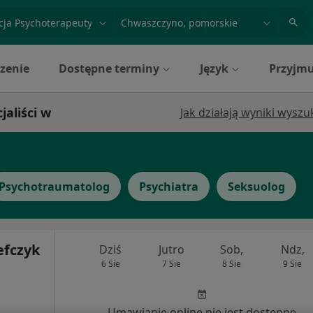
acja, badanie lub nazwisko
miasto lub dzielnica
zenie
Dostępne terminy
Język
Przyjmu
aliści w
Jak działają wyniki wysz
Psychotraumatolog
Psychiatra
Seksuolog
efczyk
Dziś
Jutro
Sob,
Ndz,
6 Sie
7 Sie
8 Sie
9 Sie
Umawianie online nie jest dostępne