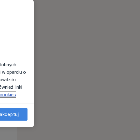
odobnych
Pon,
Wt,
Śr,
i w oparciu o
10 Sie
11 Sie
12 Sie
awdzić i
wnież linki
 cookies
akceptuj