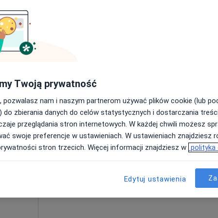
Poproś o wizytę
•
Mapa
200 zł
my Twoją prywatność
, pozwalasz nam i naszym partnerom używać plików cookie (lub p
k
Dziś
Jutro
Sob,
Ndz,
) do zbierania danych do celów statystycznych i dostarczania treśc
6 Sie
7 Sie
8 Sie
9 Sie
wany,
zaje przeglądania stron internetowych. W każdej chwili możesz spr
ej
wać swoje preferencje w ustawieniach. W ustawieniach znajdziesz ró
prywatności stron trzecich. Więcej informacji znajdziesz w
polityka
Umawianie online nie jest dostępne
Poproś o wizytę
Za
Edytuj ustawienia