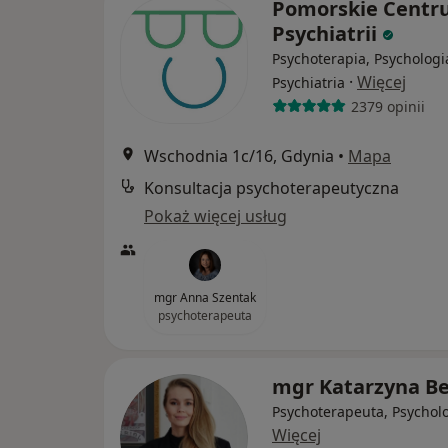
Pomorskie Cent
Psychiatrii
Psychoterapia, Psychologi
·
Więcej
Psychiatria
2379 opinii
Wschodnia 1c/16, Gdynia
•
Mapa
Konsultacja psychoterapeutyczna
Pokaż więcej usług
mgr Anna Szentak
psychoterapeuta
mgr Katarzyna B
Psychoterapeuta, Psychol
Więcej