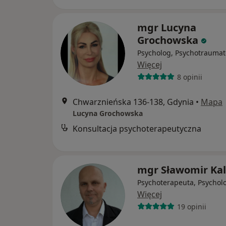
mgr Lucyna
Grochowska
Psycholog, Psychotraumat
Więcej
8 opinii
Chwarznieńska 136-138, Gdynia
•
Mapa
Lucyna Grochowska
Konsultacja psychoterapeutyczna
mgr Sławomir Kal
Psychoterapeuta, Psychol
Więcej
19 opinii