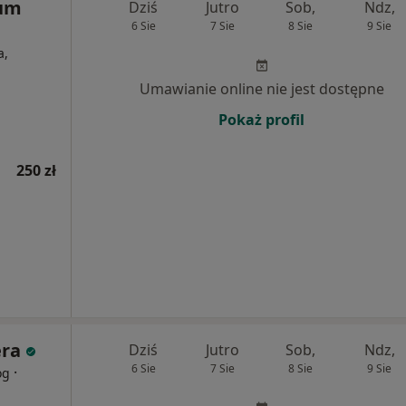
rum
Dziś
Jutro
Sob,
Ndz,
6 Sie
7 Sie
8 Sie
9 Sie
a,
Umawianie online nie jest dostępne
Pokaż profil
250 zł
era
Dziś
Jutro
Sob,
Ndz,
6 Sie
7 Sie
8 Sie
9 Sie
·
og