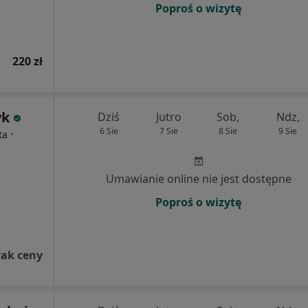
Poproś o wizytę
220 zł
yk
Dziś
Jutro
Sob,
Ndz,
6 Sie
7 Sie
8 Sie
9 Sie
·
ta
Umawianie online nie jest dostępne
Poproś o wizytę
rak ceny