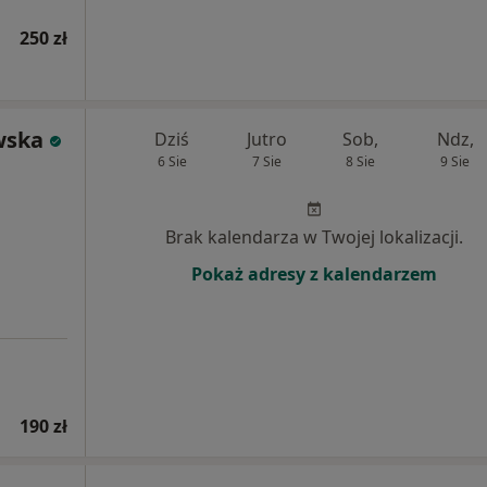
250 zł
wska
Dziś
Jutro
Sob,
Ndz,
6 Sie
7 Sie
8 Sie
9 Sie
Brak kalendarza w Twojej lokalizacji.
Pokaż adresy z kalendarzem
190 zł