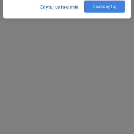
Zaakceptuj
Edytuj ustawienia
mgr Małgorzata Jagielska
·
Więcej
Psychoterapeuta, Psycholog
12 opinii
Adres
Online
Gryfa Pomorskiego 28/4, Gdynia
•
Mapa
Małgorzata Jagielska Psycholog,
Konsultacja psychologiczna (pierwsza wizyta)
200 zł
Specjalista nie oferuje umawiania online pod tym adresem.