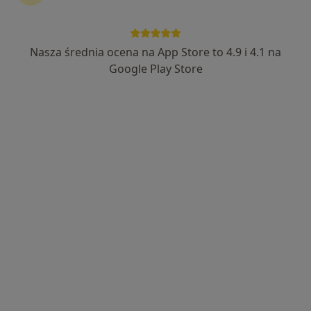
Nasza średnia ocena na App Store to 4.9 i 4.1 na
Google Play Store
Bezpieczne płatności
mgr Elżbieta Żukowiec
·
Więcej
Psycholog
17 opinii
Adres
Online
Franciszka Sokoła 19/9, Gdynia
•
Mapa
Psychotalerz
Konsultacja psychologiczna (pierwsza wizyta)
170 zł
Specjalista nie oferuje umawiania online pod tym adresem.
Poproś o wizytę