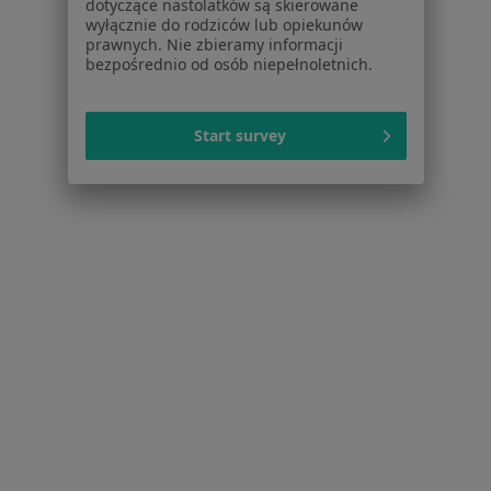
dotyczące nastolatków są skierowane
Regulamin
wyłącznie do rodziców lub opiekunów
Polityka prywatności pacjentów
prawnych. Nie zbieramy informacji
Polityka prywatności profesjonalistów
bezpośrednio od osób niepełnoletnich.
Polityka prywatności dla profesjonalistów, których
dane pozyskaliśmy samodzielnie
Start survey
Polityka cookies
Jak działają wyniki wyszukiwania
Dostępność
O nas
Praca
Rekrutujemy!
Partnerzy
Centrum prasowe
Kontakt
Dla pacjentów
Lekarze
Placówki medyczne
Pytania i odpowiedzi