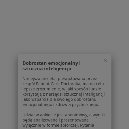
Fizjoterapeuci w
Psycholodzy w
Psychoterapeuci w
Ginekolodzy w
Więcej (7)
Więcej w kategorii: Popularne specjalizacje
Dobrostan emocjonalny i
Strona Główna
Usługi I Zabiegi
sztuczna inteligencja
Konsultacja Psychologiczna (Pierwsza Wizyta)
Zmień miasto
Niniejsza ankieta, przygotowana przez
Chwaszczyno
Zmień miasto
zespół Patient Care Doctoralia, ma na celu
lepsze zrozumienie, w jaki sposób ludzie
korzystają z narzędzi sztucznej inteligencji
jako wsparcia dla swojego dobrostanu
emocjonalnego i zdrowia psychicznego.
Udział w ankiecie jest anonimowy, a wyniki
będą analizowane i prezentowane
Serwis
wyłącznie w formie zbiorczej. Pytania