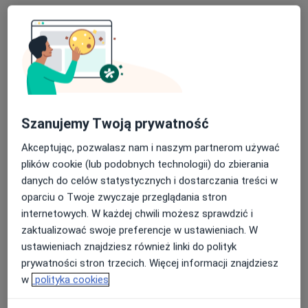
Szanujemy Twoją prywatność
mgr Joanna Fandrey-Skowronek
·
Więcej
Psycholog, Seksuolog, Psychoterapeuta
Akceptując, pozwalasz nam i naszym partnerom używać
119 opinii
plików cookie (lub podobnych technologii) do zbierania
danych do celów statystycznych i dostarczania treści w
Galaktyczna 31D, Gdańsk
•
Mapa
oparciu o Twoje zwyczaje przeglądania stron
DOBROSTAN Centrum Terapii i Rozwoju
internetowych. W każdej chwili możesz sprawdzić i
Konsultacja psychologiczna (pierwsza wizyta)
270 zł
zaktualizować swoje preferencje w ustawieniach. W
Specjalista nie oferuje umawiania online pod tym adresem.
ustawieniach znajdziesz również linki do polityk
prywatności stron trzecich. Więcej informacji znajdziesz
Poproś o wizytę
w
polityka cookies