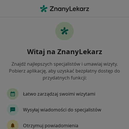
Me
Konsultacja Psychologiczna Pierwsza Wizyta • Chwaszczyno, pomorskie
Filtry
• 1
Ubezpieczenie
Map
Konsultacja psychologiczna (pierwsza
Witaj na ZnanyLekarz
wizyta) specjaliści w
Jak działają wyniki wyszukiwania
Znajdź najlepszych specjalistów i umawiaj wizyty.
Pobierz aplikację, aby uzyskać bezpłatny dostęp do
przydatnych funkcji:
Jakiego specjalisty szukasz?
Psycholog
Psychoterapeuta
Seksuolog
Łatwo zarządzaj swoimi wizytami
Wysyłaj wiadomości do specjalistów
Otrzymuj powiadomienia