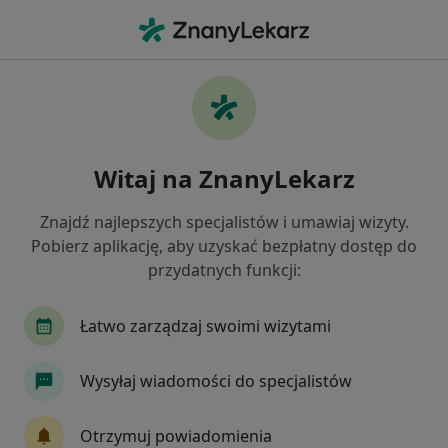
Me
Konsultacja Psychoterapeutyczna • Lębork, pomorskie
Filtry
• 1
Ubezpieczenie
Map
Konsultacja psychoterapeutyczna
Witaj na ZnanyLekarz
specjaliści w Lęborku
Jak działają wyniki wyszukiwania
Znajdź najlepszych specjalistów i umawiaj wizyty.
Pobierz aplikację, aby uzyskać bezpłatny dostęp do
przydatnych funkcji:
Jakiego specjalisty szukasz?
Psychoterapeuta
Psycholog
Łatwo zarządzaj swoimi wizytami
Wysyłaj wiadomości do specjalistów
Otrzymuj powiadomienia