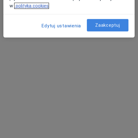
w
polityka cookies
Zaakceptuj
Edytuj ustawienia
mgr Patrycja Paluch
·
Więcej
Psycholog, Psychoterapeuta
43 opinie
Adres
Online
Plac Pokoju 6/1, II piętro, Lębork
•
Mapa
Terapia Holistyczna "CzasoPrzestrzeń" - Patrycja Paluch
Konsultacja psychoterapeutyczna
200 zł
Specjalista nie oferuje umawiania online pod tym adresem.
Poproś o wizytę