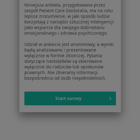
Niniejsza ankieta, przygotowana przez
Dla placówek medycznych
zespół Patient Care Doctoralia, ma na celu
Noa Notes
nowość
lepsze zrozumienie, w jaki sposób ludzie
Baza wiedzy
korzystają z narzędzi sztucznej inteligencji
jako wsparcia dla swojego dobrostanu
Centrum Pomocy dla Specjalisty
emocjonalnego i zdrowia psychicznego.
Kontakt
Udział w ankiecie jest anonimowy, a wyniki
ZnanyLekarz - Strona główna
będą analizowane i prezentowane
wyłącznie w formie zbiorczej. Pytania
ZnanyLekarz Sp. z o.o.
dotyczące nastolatków są skierowane
ul. Kolejowa 5/7
wyłącznie do rodziców lub opiekunów
01-217 Warszawa, Polska
prawnych. Nie zbieramy informacji
bezpośrednio od osób niepełnoletnich.
NIP: ⁠7010224868
KRS: ⁠0000347997
Start survey
REGON: ⁠142276657
Sąd Rejonowy dla m.st. Warszawy w Warszawie XII
Wydział Gospodarczy KRS
Facebook
otwiera się w nowej karcie