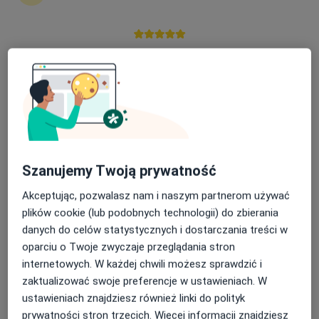
Nasza średnia ocena na App Store to 4.9 i 4.1 na
Google Play Store
Bezpieczne płatności
Roman Łojek
·
Więcej
Psychoterapeuta certyfikowany
Podgórna 37, Łęczyce
•
Mapa
Centrum Diagnostyczno - Terapeutyczne "Na Wzgórzu"
Szanujemy Twoją prywatność
Konsultacja psychoterapeutyczna
150 zł
Specjalista nie oferuje umawiania online pod tym adresem.
Akceptując, pozwalasz nam i naszym partnerom używać
plików cookie (lub podobnych technologii) do zbierania
Poproś o wizytę
danych do celów statystycznych i dostarczania treści w
oparciu o Twoje zwyczaje przeglądania stron
internetowych. W każdej chwili możesz sprawdzić i
zaktualizować swoje preferencje w ustawieniach. W
ustawieniach znajdziesz również linki do polityk
prywatności stron trzecich. Więcej informacji znajdziesz