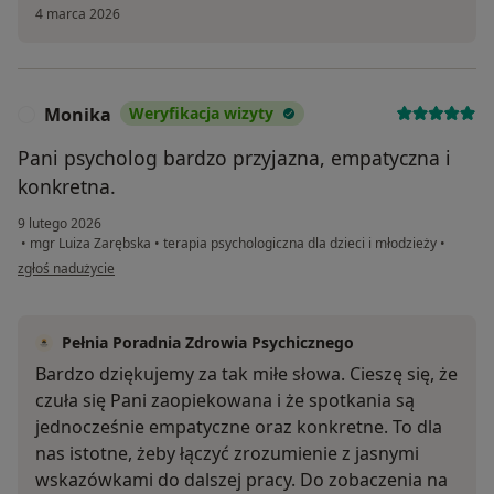
4 marca 2026
Monika
Weryfikacja wizyty
M
Pani psycholog bardzo przyjazna, empatyczna i
konkretna.
9 lutego 2026
•
mgr Luiza Zarębska
•
terapia psychologiczna dla dzieci i młodzieży
•
w opinii użytkownika Monika
zgłoś nadużycie
Pełnia Poradnia Zdrowia Psychicznego
Bardzo dziękujemy za tak miłe słowa. Cieszę się, że
czuła się Pani zaopiekowana i że spotkania są
jednocześnie empatyczne oraz konkretne. To dla
nas istotne, żeby łączyć zrozumienie z jasnymi
wskazówkami do dalszej pracy. Do zobaczenia na