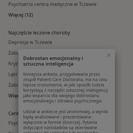
Psychiatria centra medyczne w Tczewie
Więcej (12)
Więcej w kategorii: Najpopularniesze centra m
Najczęście leczone choroby
Depresja w Tczewie
Zaburzenia lękowe w Tczewie
Dobrostan emocjonalny i
Kryzys emocjonalny w Tczewie
sztuczna inteligencja
Lęki w Tczewie
Niniejsza ankieta, przygotowana przez
zespół Patient Care Doctoralia, ma na celu
Zaburzenia emocjonalne w Tczewie
lepsze zrozumienie, w jaki sposób ludzie
korzystają z narzędzi sztucznej inteligencji
Więcej (15)
jako wsparcia dla swojego dobrostanu
emocjonalnego i zdrowia psychicznego.
Więcej w kategorii: Najczęście leczone choroby
Udział w ankiecie jest anonimowy, a wyniki
Centra medyczne Psychologia w pobliżu
będą analizowane i prezentowane
wyłącznie w formie zbiorczej. Pytania
Psychologia centra medyczne w Gdańsku
dotyczące nastolatków są skierowane
wyłącznie do rodziców lub opiekunów