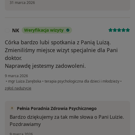
31 marca 2026
NK
Weryfikacja wizyty
N
Córka bardzo lubi spotkania z Panią Luizą.
Zmieniliśmy miejsce wizyt specjalnie dla Pani
doktor.
Naprawdę jestesmy zadowoleni.
9 marca 2026
•
mgr Luiza Zarębska
•
terapia psychologiczna dla dzieci i młodzieży
•
w opinii użytkownika NK
zgłoś nadużycie
Pełnia Poradnia Zdrowia Psychicznego
Bardzo dziękujemy za tak miłe słowa o Pani Luizie.
Pozdrawiamy
9 marca 2026