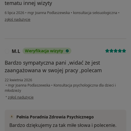
tematu innej wizyty
6 lipca 2026
•
mgr Joanna Podlaszewska
•
konsultacja seksuologiczna
•
w opinii użytkownika Genek
zgłoś nadużycie
M.L
Weryfikacja wizyty
M
Bardzo sympatyczna pani ,widać że jest
zaangażowana w swojej pracy ,polecam
22 kwietnia 2026
•
mgr Joanna Podlaszewska
•
Konsultacja psychologiczna dla dzieci i
młodzieży
w opinii użytkownika M.L
•
zgłoś nadużycie
Pełnia Poradnia Zdrowia Psychicznego
Bardzo dziękujemy za tak miłe słowa i polecenie.