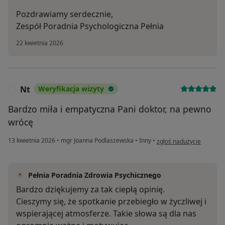
Pozdrawiamy serdecznie,
Zespół Poradnia Psychologiczna Pełnia
22 kwietnia 2026
Nt
Weryfikacja wizyty
N
Bardzo miła i empatyczna Pani doktor, na pewno
wrócę
w opinii użytkownika Nt
13 kwietnia 2026
•
mgr Joanna Podlaszewska
•
Inny
•
zgłoś nadużycie
Pełnia Poradnia Zdrowia Psychicznego
Bardzo dziękujemy za tak ciepłą opinię.
Cieszymy się, że spotkanie przebiegło w życzliwej i
wspierającej atmosferze. Takie słowa są dla nas