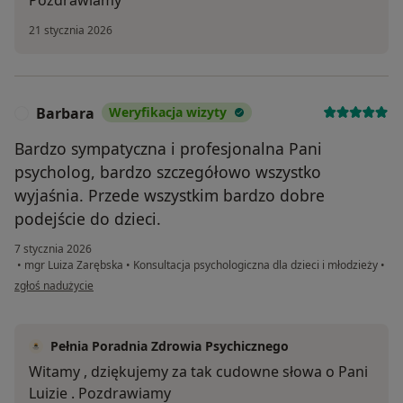
Pozdrawiamy
21 stycznia 2026
Barbara
Weryfikacja wizyty
B
Bardzo sympatyczna i profesjonalna Pani
psycholog, bardzo szczegółowo wszystko
wyjaśnia. Przede wszystkim bardzo dobre
podejście do dzieci.
7 stycznia 2026
•
mgr Luiza Zarębska
•
Konsultacja psychologiczna dla dzieci i młodzieży
•
w opinii użytkownika Barbara
zgłoś nadużycie
Pełnia Poradnia Zdrowia Psychicznego
Witamy , dziękujemy za tak cudowne słowa o Pani
Luizie . Pozdrawiamy