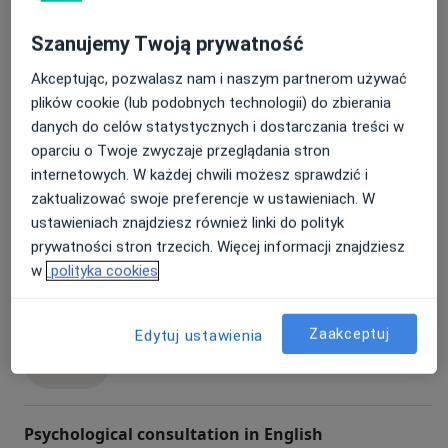
Usługi
Szanujemy Twoją prywatność
Wszystkie
Akceptując, pozwalasz nam i naszym partnerom używać
plików cookie (lub podobnych technologii) do zbierania
danych do celów statystycznych i dostarczania treści w
Konsultacja seksuologiczna
oparciu o Twoje zwyczaje przeglądania stron
konsultacja seksuologiczna
Od 350 zł
Szczegóły
internetowych. W każdej chwili możesz sprawdzić i
zaktualizować swoje preferencje w ustawieniach. W
Umów
ustawieniach znajdziesz również linki do polityk
prywatności stron trzecich. Więcej informacji znajdziesz
w
polityka cookies
Konsultacja neurologopedyczna
konsultacja neurologopedyczna
Od 350 zł
Szczegóły
Zaakceptuj
Edytuj ustawienia
Umów
Psychological consultation in English