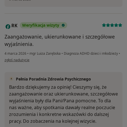
RK
Weryfikacja wizyty
R
Zaangażowanie, ukierunkowane i szczegółowe
wyjaśnienia.
4 marca 2026
•
mgr Luiza Zarębska
•
Diagnoza ADHD dzieci i młodzieży
•
w opinii użytkownika RK
zgłoś nadużycie
Pełnia Poradnia Zdrowia Psychicznego
Bardzo dziękujemy za opinię! Cieszymy się, że
zaangażowanie oraz ukierunkowane, szczegółowe
wyjaśnienia były dla Pani/Pana pomocne. To dla
nas ważne, aby spotkania dawały realne poczucie
zrozumienia i konkretne wskazówki do dalszej
pracy. Do zobaczenia na kolejnej wizycie.