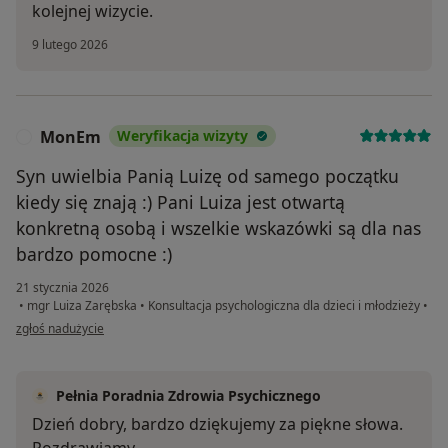
kolejnej wizycie.
9 lutego 2026
MonEm
Weryfikacja wizyty
M
Syn uwielbia Panią Luizę od samego początku
kiedy się znają :) Pani Luiza jest otwartą
konkretną osobą i wszelkie wskazówki są dla nas
bardzo pomocne :)
21 stycznia 2026
•
mgr Luiza Zarębska
•
Konsultacja psychologiczna dla dzieci i młodzieży
•
w opinii użytkownika MonEm
zgłoś nadużycie
Pełnia Poradnia Zdrowia Psychicznego
Dzień dobry, bardzo dziękujemy za piękne słowa.