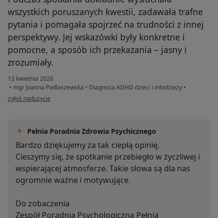
wszystkich poruszanych kwestii, zadawała trafne
pytania i pomagała spojrzeć na trudności z innej
perspektywy. Jej wskazówki były konkretne i
pomocne, a sposób ich przekazania – jasny i
zrozumiały.
13 kwietnia 2026
•
mgr Joanna Podlaszewska
•
Diagnoza ADHD dzieci i młodzieży
•
w opinii użytkownika KW
zgłoś nadużycie
Pełnia Poradnia Zdrowia Psychicznego
Bardzo dziękujemy za tak ciepłą opinię.
Cieszymy się, że spotkanie przebiegło w życzliwej i
wspierającej atmosferze. Takie słowa są dla nas
ogromnie ważne i motywujące.
Do zobaczenia
Zespół Poradnia Psychologiczna Pełnia