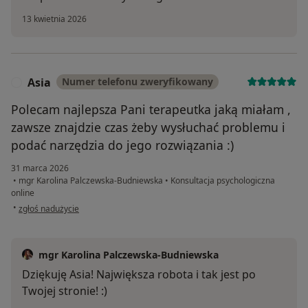
13 kwietnia 2026
Asia
Numer telefonu zweryfikowany
A
Polecam najlepsza Pani terapeutka jaką miałam ,
zawsze znajdzie czas żeby wysłuchać problemu i
podać narzędzia do jego rozwiązania :)
31 marca 2026
•
mgr Karolina Palczewska-Budniewska
•
Konsultacja psychologiczna
online
w opinii użytkownika Asia
•
zgłoś nadużycie
mgr Karolina Palczewska-Budniewska
Dziękuję Asia! Największa robota i tak jest po
Twojej stronie! :)