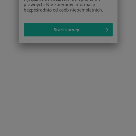
prawnych. Nie zbieramy informacji
bezpośrednio od osób niepełnoletnich.
Cennik
Dla lekarzy
Dla placówek medycznych
Start survey
Noa Notes
nowość
Baza wiedzy
Centrum Pomocy dla Specjalisty
Kontakt
ZnanyLekarz - Strona główna
ZnanyLekarz Sp. z o.o.
ul. Kolejowa 5/7
01-217 Warszawa, Polska
NIP: ⁠7010224868
KRS: ⁠0000347997
REGON: ⁠142276657
Sąd Rejonowy dla m.st. Warszawy w Warszawie XII