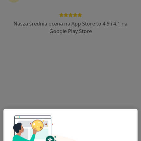
Nasza średnia ocena na App Store to 4.9 i 4.1 na
mgr Joanna Suchy
Google Play Store
·
Więcej
Psycholog
14 opinii
Adres
Online
Wrzosów 2, Krapkowice
•
Mapa
Psychoteria Joanna Suchy
Konsultacja psychologiczna dzieci
180 zł
Specjalista nie oferuje umawiania online pod tym adresem.
Poproś o wizytę