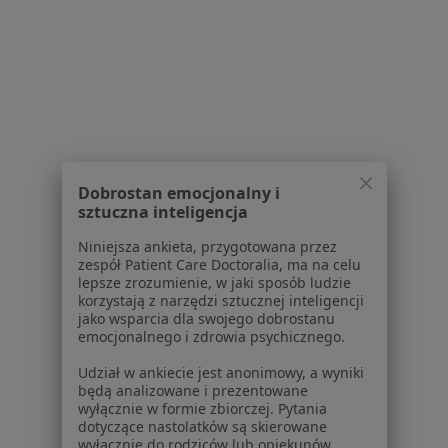
Jak działają wyniki wyszukiwania
Dostępność
O nas
Praca
Rekrutujemy!
Partnerzy
Centrum prasowe
Kontakt
Dobrostan emocjonalny i
Dla pacjentów
sztuczna inteligencja
Lekarze
Niniejsza ankieta, przygotowana przez
Placówki medyczne
zespół Patient Care Doctoralia, ma na celu
lepsze zrozumienie, w jaki sposób ludzie
Pytania i odpowiedzi
korzystają z narzędzi sztucznej inteligencji
Usługi i zabiegi
jako wsparcia dla swojego dobrostanu
Choroby
emocjonalnego i zdrowia psychicznego.
Pomoc
Udział w ankiecie jest anonimowy, a wyniki
Aplikacje mobilne
będą analizowane i prezentowane
Blog dla pacjentów
wyłącznie w formie zbiorczej. Pytania
dotyczące nastolatków są skierowane
Dla profesjonalistów
wyłącznie do rodziców lub opiekunów