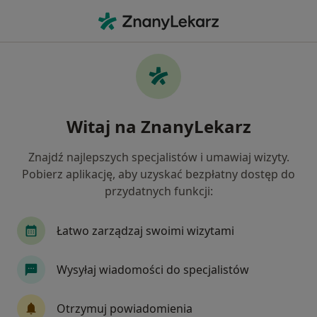
Me
Konsultacja Psychologiczna Dzieci • Kędzierzyn-Koźle, opolskie
Filtry
• 1
Mapa
Konsultacja psychologiczna dzieci specjaliści
Witaj na ZnanyLekarz
w Kędzierzynie-Koźlu
Jak działają wyniki wyszukiwania
Znajdź najlepszych specjalistów i umawiaj wizyty.
Pobierz aplikację, aby uzyskać bezpłatny dostęp do
przydatnych funkcji:
Jakiego specjalisty szukasz?
Psycholog
Psychoterapeuta
Psycholog dz
Łatwo zarządzaj swoimi wizytami
Wysyłaj wiadomości do specjalistów
Otrzymuj powiadomienia