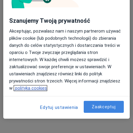
Szanujemy Twoją prywatność
Akceptując, pozwalasz nam i naszym partnerom używać
plików cookie (lub podobnych technologii) do zbierania
danych do celów statystycznych i dostarczania treści w
mgr Ewa Malerczyk
oparciu o Twoje zwyczaje przeglądania stron
·
Więcej
Psycholog, Psychoterapeuta certyfikowany
internetowych. W każdej chwili możesz sprawdzić i
66 opinii
zaktualizować swoje preferencje w ustawieniach. W
Rynek 1/2, Kędzierzyn-Koźle
•
Mapa
ustawieniach znajdziesz również linki do polityk
Gabinet Psychologiczno-Pedagogiczny EWA MALERCZYK
prywatności stron trzecich. Więcej informacji znajdziesz
Konsultacja psychologiczna dzieci
200 zł
w
polityka cookies
Specjalista nie oferuje umawiania online pod tym adresem.
Zaakceptuj
Edytuj ustawienia
Poproś o wizytę