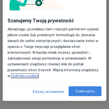
Szanujemy Twoją prywatność
Akceptując, pozwalasz nam i naszym partnerom używać
mgr Justyna Lara-Czachurska
plików cookie (lub podobnych technologii) do zbierania
·
Więcej
Logopeda
danych do celów statystycznych i dostarczania treści w
262 opinie
oparciu o Twoje zwyczaje przeglądania stron
internetowych. W każdej chwili możesz sprawdzić i
Kiełczowska 191, I piętro, lokal 20, Wrocław
•
Mapa
zaktualizować swoje preferencje w ustawieniach. W
Prywatny Gabinet
ustawieniach znajdziesz również linki do polityk
Konsultacja neurologopedyczna dzieci
250 zł
prywatności stron trzecich. Więcej informacji znajdziesz
Specjalista nie oferuje umawiania online pod tym adresem.
w
polityka cookies
Poproś o wizytę
Zaakceptuj
Edytuj ustawienia