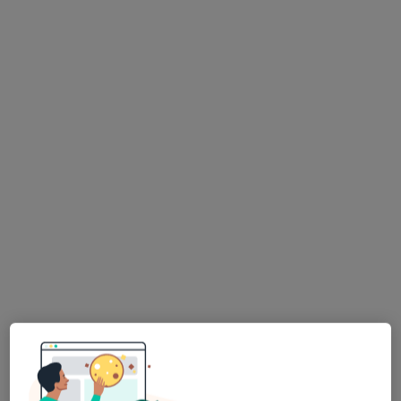
Skupienie na pacjencie
mgr Dorota Zielińska
·
Więcej
Neurologopeda, Logopeda
168 opinii
Arbuzowa 10/1, Wrocław
•
Mapa
Dorota Zielińska Neurologomed
Konsultacja neurologopedyczna dzieci
350 zł
Specjalista nie oferuje umawiania online pod tym adresem.
Poproś o wizytę