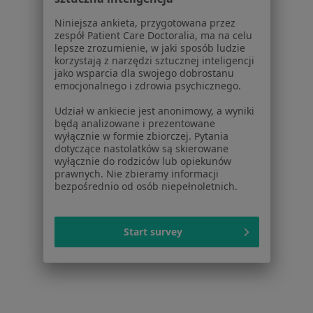
Więcej (15)
Więcej w kategorii: Usługi w Wrocławiu
Niniejsza ankieta, przygotowana przez
zespół Patient Care Doctoralia, ma na celu
Popularne specjalizacje
lepsze zrozumienie, w jaki sposób ludzie
korzystają z narzędzi sztucznej inteligencji
Psycholodzy w Wrocławiu
jako wsparcia dla swojego dobrostanu
emocjonalnego i zdrowia psychicznego.
Stomatolodzy w Wrocławiu
Udział w ankiecie jest anonimowy, a wyniki
Interniści w Wrocławiu
będą analizowane i prezentowane
wyłącznie w formie zbiorczej. Pytania
Fizjoterapeuci w Wrocławiu
dotyczące nastolatków są skierowane
wyłącznie do rodziców lub opiekunów
Psychoterapeuci w Wrocławiu
prawnych. Nie zbieramy informacji
bezpośrednio od osób niepełnoletnich.
Więcej (15)
Więcej w kategorii: Popularne specjalizacje
Start survey
Strona Główna
Usługi I Zabiegi
Konsultacja Neurologopedyczna Dzieci
Wrocław
Zmień miasto