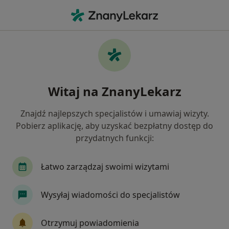
Me
Konsultacja Neurologopedyczna Dzieci • Wrocław, dolnośląskie
Filtry
• 1
Ubezpieczenie
Map
Konsultacja neurologopedyczna dzieci
Witaj na ZnanyLekarz
specjaliści w Wrocławiu
Jak działają wyniki wyszukiwania
Znajdź najlepszych specjalistów i umawiaj wizyty.
Pobierz aplikację, aby uzyskać bezpłatny dostęp do
przydatnych funkcji:
Jakiego specjalisty szukasz?
Logopeda
Psycholog
Psychiatra
Fizj
Łatwo zarządzaj swoimi wizytami
Wysyłaj wiadomości do specjalistów
Otrzymuj powiadomienia