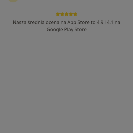
Nasza średnia ocena na App Store to 4.9 i 4.1 na
Google Play Store
Bezpieczne płatności
mgr Urszula Postolak
·
Więcej
Logopeda
160 opinii
plac Uniwersytecki 7/3, Wrocław
•
Mapa
Your Healthy Psyche Wojciech Postolak
Konsultacja neurologopedyczna dzieci
220 zł
Specjalista nie oferuje umawiania online pod tym adresem.
Poproś o wizytę