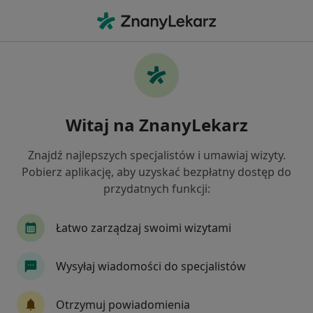
Me
Konsultacja Neurologiczna • Września, wielkopolskie
Filtry
• 1
Ubezpieczenie
Map
Konsultacja neurologiczna specjaliści w
Witaj na ZnanyLekarz
Wrześni
Jak działają wyniki wyszukiwania
Znajdź najlepszych specjalistów i umawiaj wizyty.
Pobierz aplikację, aby uzyskać bezpłatny dostęp do
przydatnych funkcji:
Jakiego specjalisty szukasz?
Neurolog
Chirurg
Dermatolog
Intern
Łatwo zarządzaj swoimi wizytami
Wysyłaj wiadomości do specjalistów
Otrzymuj powiadomienia