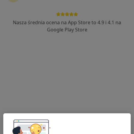
Nasza średnia ocena na App Store to 4.9 i 4.1 na
lek. Ewa Beutler
Google Play Store
·
Więcej
Neurolog dziecięcy, Pediatra
364 opinie
ul. Słowackiego 2, Szpital, główne wejście, przez portiernie, Września
•
Mapa
Specjalistyczny Gabinet Lekarski - Neurolog Dziecięcy
Konsultacja neurologiczna
300 zł
Specjalista nie oferuje umawiania online pod tym adresem.
Poproś o wizytę