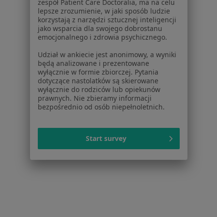
zespół Patient Care Doctoralia, ma na celu
Lekarze
lepsze zrozumienie, w jaki sposób ludzie
Placówki medyczne
korzystają z narzędzi sztucznej inteligencji
jako wsparcia dla swojego dobrostanu
Pytania i odpowiedzi
emocjonalnego i zdrowia psychicznego.
Usługi i zabiegi
Choroby
Udział w ankiecie jest anonimowy, a wyniki
będą analizowane i prezentowane
Pomoc
wyłącznie w formie zbiorczej. Pytania
Aplikacje mobilne
dotyczące nastolatków są skierowane
Blog dla pacjentów
wyłącznie do rodziców lub opiekunów
prawnych. Nie zbieramy informacji
Dla profesjonalistów
bezpośrednio od osób niepełnoletnich.
Cennik
Dla lekarzy
Start survey
Dla placówek medycznych
Noa Notes
nowość
Baza wiedzy
Centrum Pomocy dla Specjalisty
Kontakt
ZnanyLekarz - Strona główna