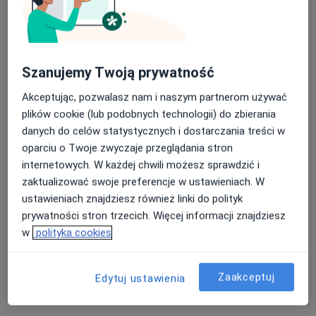
lek. Ewa Bekas
Szanujemy Twoją prywatność
·
Więcej
Neurolog
Akceptując, pozwalasz nam i naszym partnerom używać
26 opinii
plików cookie (lub podobnych technologii) do zbierania
WRZEŚNIA, ulica Zawodzie 1A/U2, Września
•
Mapa
danych do celów statystycznych i dostarczania treści w
Optiviamed/CM Zawodzie
oparciu o Twoje zwyczaje przeglądania stron
Konsultacja neurologiczna
300 zł
internetowych. W każdej chwili możesz sprawdzić i
zaktualizować swoje preferencje w ustawieniach. W
Specjalista nie oferuje umawiania online pod tym adresem.
ustawieniach znajdziesz również linki do polityk
prywatności stron trzecich. Więcej informacji znajdziesz
Poproś o wizytę
w
polityka cookies
Zaakceptuj
Edytuj ustawienia