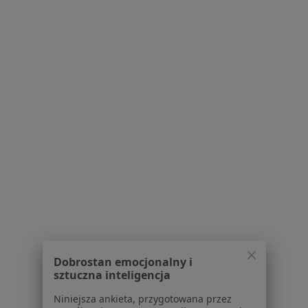
Serwis
Regulamin
Polityka prywatności pacjentów
Polityka prywatności profesjonalistów
Polityka prywatności dla profesjonalistów, których
dane pozyskaliśmy samodzielnie
Polityka cookies
Jak działają wyniki wyszukiwania
Dostępność
O nas
Praca
Rekrutujemy!
Partnerzy
Centrum prasowe
Dobrostan emocjonalny i
Kontakt
sztuczna inteligencja
Dla pacjentów
Niniejsza ankieta, przygotowana przez