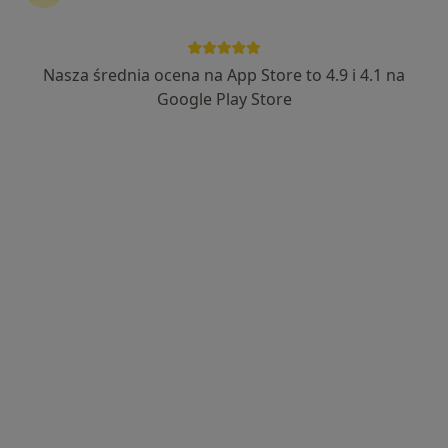
dr n. med. Marcin Baran
·
Więcej
Pediatra, Kardiolog dziecięcy
Nasza średnia ocena na App Store to 4.9 i 4.1 na
538 opinii
Google Play Store
Kazańska 2, Łomża
•
Mapa
Centrum Medyczne UNIMED
Specjalista nie oferuje umawiania online pod tym adresem.
Poproś o wizytę
dr n. med. Paulina Horecka