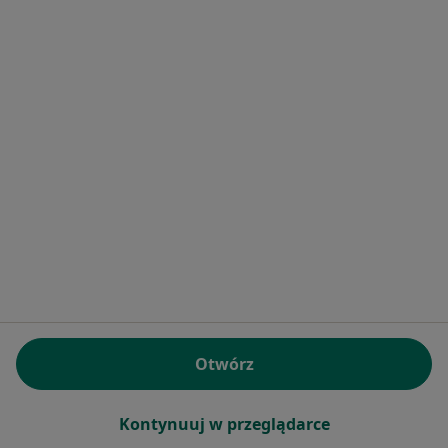
Konsultacja pediatryczna
149 zł
Specjalista nie oferuje umawiania online pod tym adresem.
Poproś o wizytę
Bezpieczne płatności
lek. Agnieszka Górna
Otwórz
·
Pediatra, Lekarz wykonujący zabiegi medycyny estetycznej
Więcej
Kontynuuj w przeglądarce
481 opinii