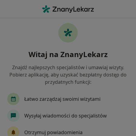
Me
Pediatra • Łomża, podlaskie
Filtry
Ubezpieczenie
Mapa
Polecani pediatrzy w Łomży
Witaj na ZnanyLekarz
Jak działają wyniki wyszukiwania
Znajdź najlepszych specjalistów i umawiaj wizyty.
Pobierz aplikację, aby uzyskać bezpłatny dostęp do
Wybierz swoje ubezpieczenie
przydatnych funkcji:
Łatwo zarządzaj swoimi wizytami
Wysyłaj wiadomości do specjalistów
Otrzymuj powiadomienia