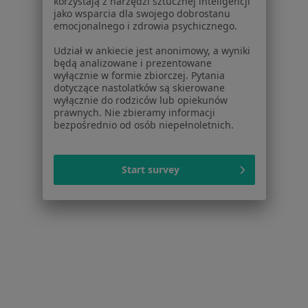
korzystają z narzędzi sztucznej inteligencji
jako wsparcia dla swojego dobrostanu
emocjonalnego i zdrowia psychicznego.
dr n. med. Anna Kroteń
·
Więcej
Pediatra, Lekarz rodzinny
Udział w ankiecie jest anonimowy, a wyniki
będą analizowane i prezentowane
457 opinii
wyłącznie w formie zbiorczej. Pytania
Konsultacja pediatryczna
160 zł
dotyczące nastolatków są skierowane
wyłącznie do rodziców lub opiekunów
Specjalista nie oferuje umawiania online pod tym adresem.
prawnych. Nie zbieramy informacji
bezpośrednio od osób niepełnoletnich.
Poproś o wizytę
Start survey
Bezpieczne płatności