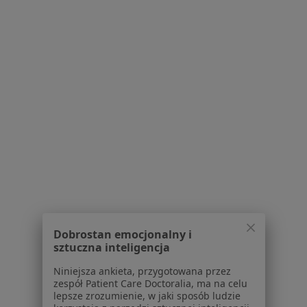
Bezpieczne płatności
dr n. med. Agnieszka Wziątek
·
Więcej
Pediatra, Hematolog dziecięcy, Onkolog dziecięcy
67 opinii
Konsultacja online
260 zł
Specjalista nie oferuje umawiania online pod tym adresem.
Poproś o wizytę
Dobrostan emocjonalny i
sztuczna inteligencja
Niniejsza ankieta, przygotowana przez
zespół Patient Care Doctoralia, ma na celu
lepsze zrozumienie, w jaki sposób ludzie