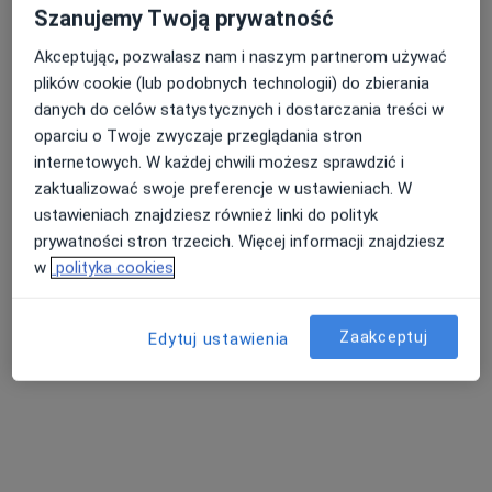
Szanujemy Twoją prywatność
dr n. med. Piotr Tomasz Protas
Akceptując, pozwalasz nam i naszym partnerom używać
·
Więcej
Pediatra, Nefrolog dziecięcy
plików cookie (lub podobnych technologii) do zbierania
18 opinii
danych do celów statystycznych i dostarczania treści w
Kazańska 2, Łomża
•
Mapa
oparciu o Twoje zwyczaje przeglądania stron
Centrum Medyczne UNIMED
internetowych. W każdej chwili możesz sprawdzić i
Specjalista nie oferuje umawiania online pod tym adresem.
zaktualizować swoje preferencje w ustawieniach. W
ustawieniach znajdziesz również linki do polityk
Poproś o wizytę
prywatności stron trzecich. Więcej informacji znajdziesz
w
polityka cookies
Zaakceptuj
Edytuj ustawienia
Bezpieczne płatności