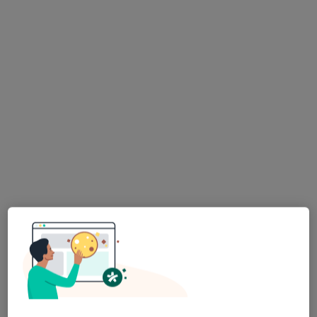
dr n. med. Wojciech Szczepański
·
Więcej
Pediatra
104 opinie
Kazańska 2, Łomża
•
Mapa
Centrum Medyczne UNIMED
Konsultacja pediatryczna
250 zł
Specjalista nie oferuje umawiania online pod tym adresem.
Poproś o wizytę