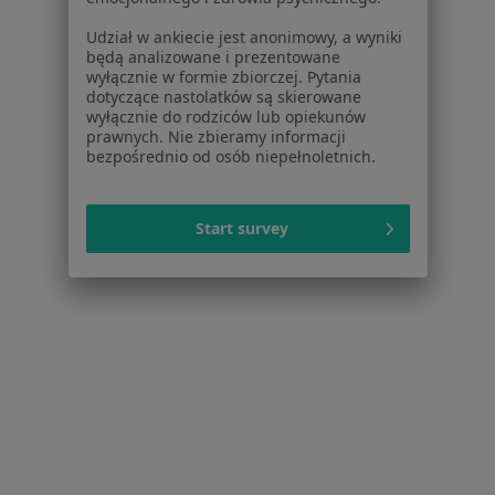
Polityka prywatności dla profesjonalistów, których
Udział w ankiecie jest anonimowy, a wyniki
dane pozyskaliśmy samodzielnie
będą analizowane i prezentowane
wyłącznie w formie zbiorczej. Pytania
Polityka cookies
dotyczące nastolatków są skierowane
Jak działają wyniki wyszukiwania
wyłącznie do rodziców lub opiekunów
Dostępność
prawnych. Nie zbieramy informacji
bezpośrednio od osób niepełnoletnich.
O nas
Praca
Rekrutujemy!
Partnerzy
Start survey
Centrum prasowe
Kontakt
Dla pacjentów
Lekarze
Placówki medyczne
Pytania i odpowiedzi
Usługi i zabiegi
Choroby
Pomoc