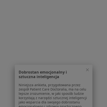
Nerwica Łomża
Zaburzenia nastroju Łomża
Zaburzenia lękowe Łomża
Więcej (15)
Więcej w kategorii: Najczęstsze schorzenia
Strona Główna
Psychoterapeuta
Łomża
Zmień miasto
Dobrostan emocjonalny i
sztuczna inteligencja
Niniejsza ankieta, przygotowana przez
Serwis
zespół Patient Care Doctoralia, ma na celu
lepsze zrozumienie, w jaki sposób ludzie
Regulamin
korzystają z narzędzi sztucznej inteligencji
Polityka prywatności pacjentów
jako wsparcia dla swojego dobrostanu
emocjonalnego i zdrowia psychicznego.
Polityka prywatności profesjonalistów