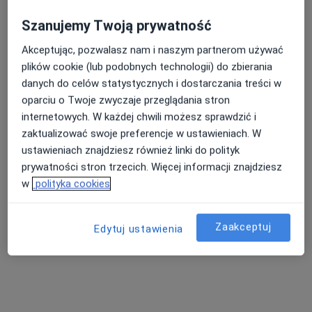
Specjalista nie oferuje umawiania online pod tym adresem.
Szanujemy Twoją prywatność
Poproś o wizytę
Akceptując, pozwalasz nam i naszym partnerom używać
plików cookie (lub podobnych technologii) do zbierania
danych do celów statystycznych i dostarczania treści w
oparciu o Twoje zwyczaje przeglądania stron
Inni specjaliści w Twojej okolicy
internetowych. W każdej chwili możesz sprawdzić i
Obecnie nie ma wolnych miejsc. Sprawdź później
zaktualizować swoje preferencje w ustawieniach. W
nowe oferty.
ustawieniach znajdziesz również linki do polityk
prywatności stron trzecich. Więcej informacji znajdziesz
w
polityka cookies
Zaakceptuj
Edytuj ustawienia
Centrum Psychoterapii i Coachingu
Synergia