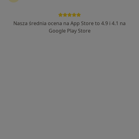
Bezpieczne płatności
Skupienie na pacjencie
mgr Kamil Załuska
Nasza średnia ocena na App Store to 4.9 i 4.1 na
·
Więcej
Psychoterapeuta
Google Play Store
51 opinii
Adres
Online
Długa, Łomża
•
Mapa
Sprawdzony Terapeuta
Konsultacja psychoterapeutyczna
220 zł
Specjalista nie oferuje umawiania online pod tym adresem.
Poproś o wizytę
Dostępni specjaliści