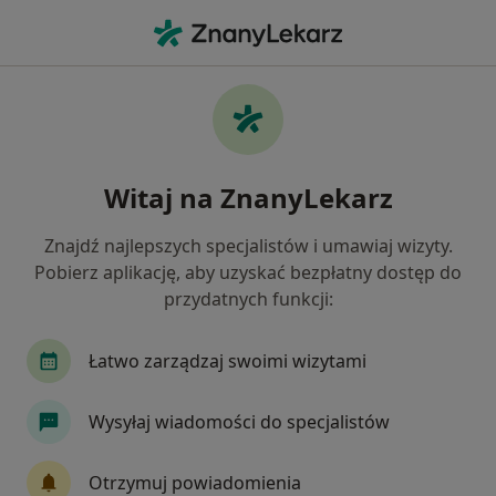
Me
Psychoterapeuta • Łomża, podlaskie
Filtry
Ubezpieczenie
Mapa
Polecani psychoterapeuci w Łomży
Witaj na ZnanyLekarz
Jak działają wyniki wyszukiwania
Znajdź najlepszych specjalistów i umawiaj wizyty.
Pobierz aplikację, aby uzyskać bezpłatny dostęp do
Wybierz swoje ubezpieczenie
przydatnych funkcji:
Łatwo zarządzaj swoimi wizytami
Wysyłaj wiadomości do specjalistów
Otrzymuj powiadomienia