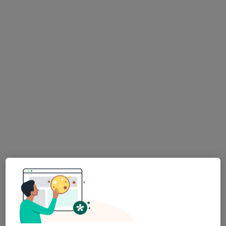
Specjaliści znajdują się poza Łomża, podlaskie, w
obszarach bliskich Twojemu wyszukiwaniu.
mgr Ewelina Bogucka-Łuczaj
·
Więcej
Psychoterapeuta, Psycholog
4 opinie
Adres
Online 1
Online 2
Rynek Piłsudskiego 23, Wysokie Mazowieckie
•
Mapa
Ośrodek Środowiskowej Opieki Psychologicznej i Psychoterapeutycznej dla Dzieci i Młodzieży
Konsultacja psychologiczna
Brak ceny