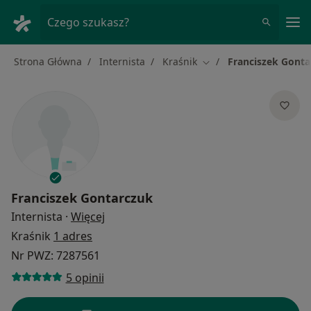
Me
Czego szukasz?
Strona Główna
Internista
Kraśnik
Franciszek Gonta
Zmień miasto
Franciszek Gontarczuk
O specjalizacjach
Internista
·
Więcej
Kraśnik
1 adres
Nr PWZ: 7287561
5 opinii