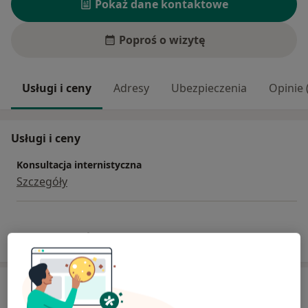
Pokaż dane kontaktowe
Poproś o wizytę
Usługi i ceny
Adresy
Ubezpieczenia
Opinie 
Usługi i ceny
Konsultacja internistyczna
Szczegóły
W jaki sposób ustalane są ceny?
Adres