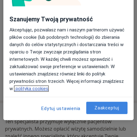
Franciszek_gontarczuk
Koszarowa 8A,
23-200
Kraśnik
Szanujemy Twoją prywatność
Akceptując, pozwalasz nam i naszym partnerom używać
Powiększ mapę
otwiera się w nowej karcie
plików cookie (lub podobnych technologii) do zbierania
danych do celów statystycznych i dostarczania treści w
Dostępność
W tym gabinecie nie można umawiać wizyt przez
oparciu o Twoje zwyczaje przeglądania stron
internet
internetowych. W każdej chwili możesz sprawdzić i
Co mam zrobić w tej sytuacji?
zaktualizować swoje preferencje w ustawieniach. W
ustawieniach znajdziesz również linki do polityk
prywatności stron trzecich. Więcej informacji znajdziesz
Pokaż więcej
w
polityka cookies
o adresie
Zaakceptuj
Edytuj ustawienia
Ubezpieczenia - brak akceptowanych
Ten specjalista przyjmuje wyłącznie pacjentów
prywatnych. Możesz opłacić wizytę samodzielnie lub
znaleźć innego specjalistę, który akceptuje Twoje