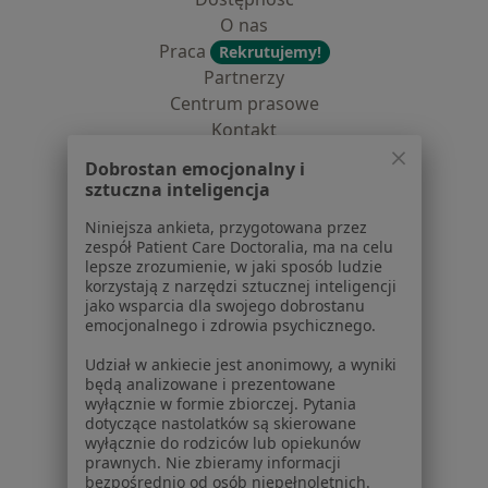
O nas
Praca
Rekrutujemy!
Partnerzy
Centrum prasowe
Kontakt
Dobrostan emocjonalny i
Dla pacjentów
sztuczna inteligencja
Lekarze
Niniejsza ankieta, przygotowana przez
Placówki medyczne
zespół Patient Care Doctoralia, ma na celu
Pytania i odpowiedzi
lepsze zrozumienie, w jaki sposób ludzie
korzystają z narzędzi sztucznej inteligencji
Usługi i zabiegi
jako wsparcia dla swojego dobrostanu
Choroby
emocjonalnego i zdrowia psychicznego.
Pomoc
Udział w ankiecie jest anonimowy, a wyniki
Aplikacje mobilne
będą analizowane i prezentowane
Blog dla pacjentów
wyłącznie w formie zbiorczej. Pytania
dotyczące nastolatków są skierowane
Dla profesjonalistów
wyłącznie do rodziców lub opiekunów
prawnych. Nie zbieramy informacji
Cennik
bezpośrednio od osób niepełnoletnich.