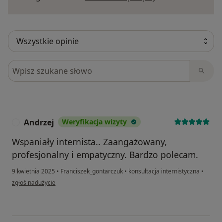
Szukaj w opiniach
Andrzej
Weryfikacja wizyty
A
Wspaniały internista.. Zaangażowany,
profesjonalny i empatyczny. Bardzo polecam.
9 kwietnia 2025
•
Franciszek_gontarczuk
•
konsultacja internistyczna
•
w opinii użytkownika Andrzej
zgłoś nadużycie