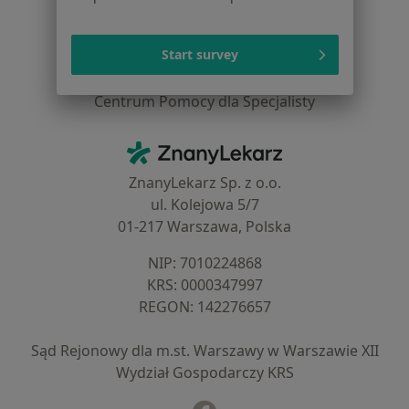
Dla lekarzy
Dla placówek medycznych
Start survey
Noa Notes
nowość
Baza wiedzy
Centrum Pomocy dla Specjalisty
Kontakt
ZnanyLekarz - Strona główna
ZnanyLekarz Sp. z o.o.
ul. Kolejowa 5/7
01-217 Warszawa, Polska
NIP: ⁠7010224868
KRS: ⁠0000347997
REGON: ⁠142276657
Sąd Rejonowy dla m.st. Warszawy w Warszawie XII
Wydział Gospodarczy KRS
Facebook
otwiera się w nowej karcie