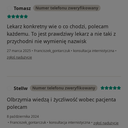
Tomasz
Numer telefonu zweryfikowany
T
Lekarz konkretny wie o co chodzi, polecam
każdemu. To jest prawdziwy lekarz a nie taki z
przychodni nie wymienię nazwisk
27 marca 2025
•
Franciszek_gontarczuk
•
konsultacja internistyczna
•
w opinii użytkownika Tomasz
zgłoś nadużycie
Stellw
Numer telefonu zweryfikowany
S
Olbrzymia wiedzą i życzliwość wobec pacjenta
polecam
8 października 2024
w opinii użytkownika S
•
Franciszek_gontarczuk
•
konsultacja internistyczna
•
zgłoś nadużycie