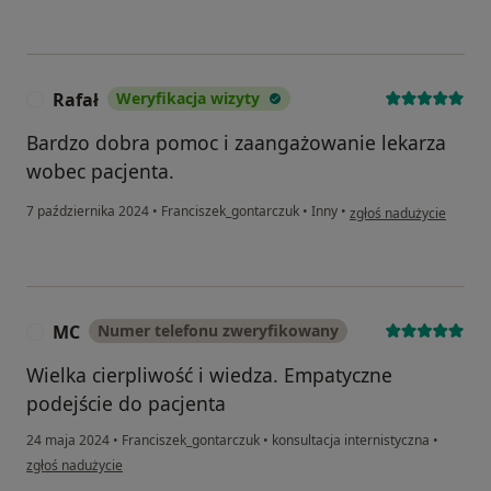
Rafał
Weryfikacja wizyty
R
Bardzo dobra pomoc i zaangażowanie lekarza
wobec pacjenta.
w opinii użytkownika Ra
7 października 2024
•
Franciszek_gontarczuk
•
Inny
•
zgłoś nadużycie
MC
Numer telefonu zweryfikowany
M
Wielka cierpliwość i wiedza. Empatyczne
podejście do pacjenta
24 maja 2024
•
Franciszek_gontarczuk
•
konsultacja internistyczna
•
w opinii użytkownika MC
zgłoś nadużycie