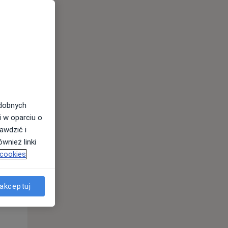
odobnych
i w oparciu o
awdzić i
Wt,
Śr,
Czw,
wnież linki
11 Sie
12 Sie
13 Sie
 cookies
akceptuj