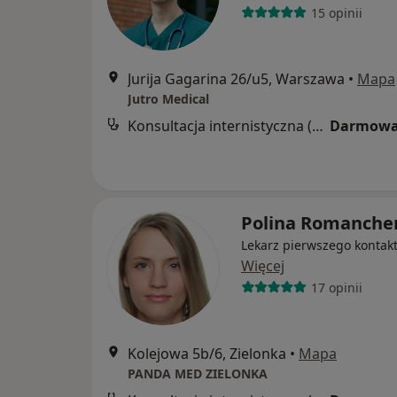
15 opinii
Jurija Gagarina 26/u5, Warszawa
•
Mapa
Jutro Medical
Konsultacja internistyczna (NFZ)
Darmowa
Polina Romanche
Lekarz pierwszego kontak
Więcej
17 opinii
Kolejowa 5b/6, Zielonka
•
Mapa
PANDA MED ZIELONKA