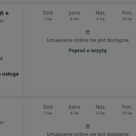
eń
Dziś
Jutro
Ndz,
Pon,
7 Sie
8 Sie
9 Sie
10 Sie
·
tu
Umawianie online nie jest dostępne
Poproś o wizytę
a
 usługa
Dziś
Jutro
Ndz,
Pon,
7 Sie
8 Sie
9 Sie
10 Sie
·
tu
Umawianie online nie jest dostępne