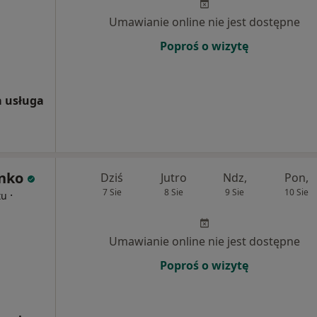
Umawianie online nie jest dostępne
Poproś o wizytę
 usługa
nko
Dziś
Jutro
Ndz,
Pon,
7 Sie
8 Sie
9 Sie
10 Sie
·
tu
Umawianie online nie jest dostępne
Poproś o wizytę