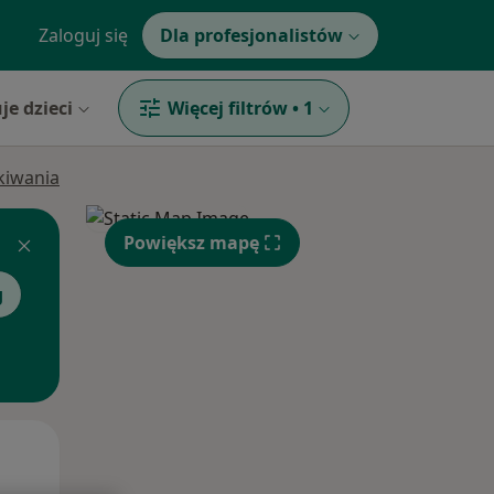
Zaloguj się
Dla profesjonalistów
je dzieci
Więcej filtrów
•
1
ukiwania
Powiększ mapę
g
Wt,
Śr,
Czw,
11 Sie
12 Sie
13 Sie