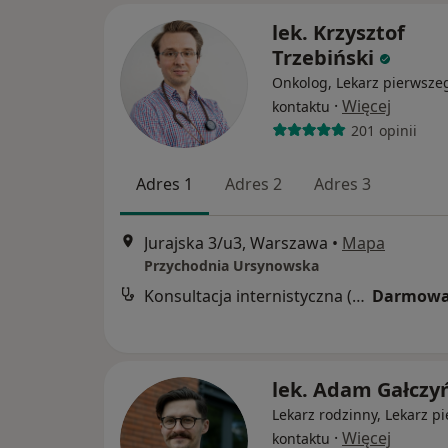
lek. Krzysztof
Trzebiński
Onkolog, Lekarz pierwsze
·
Więcej
kontaktu
201 opinii
Adres 1
Adres 2
Adres 3
Jurajska 3/u3, Warszawa
•
Mapa
Przychodnia Ursynowska
Konsultacja internistyczna (NFZ)
Darmowa
lek. Adam Gałczy
Lekarz rodzinny, Lekarz p
·
Więcej
kontaktu