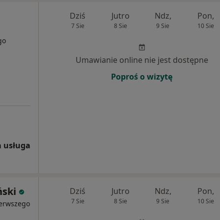
Dziś
Jutro
Ndz,
Pon,
7 Sie
8 Sie
9 Sie
10 Sie
go
Umawianie online nie jest dostępne
Poproś o wizytę
 usługa
ński
Dziś
Jutro
Ndz,
Pon,
7 Sie
8 Sie
9 Sie
10 Sie
ierwszego