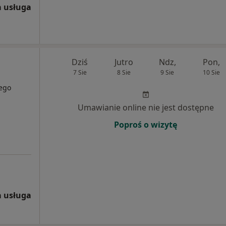
 usługa
Dziś
Jutro
Ndz,
Pon,
7 Sie
8 Sie
9 Sie
10 Sie
zego
Umawianie online nie jest dostępne
Poproś o wizytę
 usługa