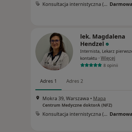
Konsultacja internistyczna (NFZ)
Darmowa
lek. Magdalena
Hendzel
Internista, Lekarz pierws
·
Więcej
kontaktu
8 opinii
Adres 1
Adres 2
Mokra 39, Warszawa
•
Mapa
Centrum Medyczne doktorA (NFZ)
Konsultacja internistyczna (NFZ)
Darmowa