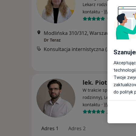
Lekarz rodzinny, Lekarz p
·
Więcej
kontaktu
10 opinii
Modlińska 310/312, Warszawa
•
Mapa
Dr Teraz
Konsultacja internistyczna (NFZ)
Darmowa
Szanuje
Akceptując
technologii
Twoje zwyc
lek. Piotr Szuba
zaktualizo
W trakcie specjalizacji (Le
do polityk 
rodzinny), Lekarz pierwsz
·
Więcej
kontaktu
24 opinie
Adres 1
Adres 2