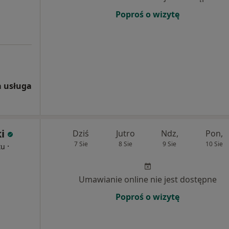
Poproś o wizytę
 usługa
i
Dziś
Jutro
Ndz,
Pon,
7 Sie
8 Sie
9 Sie
10 Sie
·
tu
Umawianie online nie jest dostępne
Poproś o wizytę