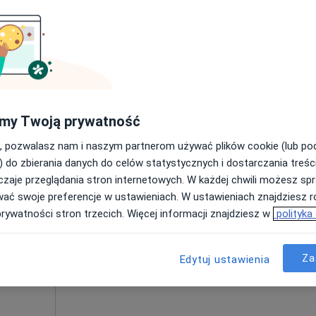
ierwszego
Umawianie online nie jest dostępne
Poproś o wizytę
 usługa
my Twoją prywatność
, pozwalasz nam i naszym partnerom używać plików cookie (lub p
) do zbierania danych do celów statystycznych i dostarczania treśc
zaje przeglądania stron internetowych. W każdej chwili możesz spr
Dziś
Jutro
Ndz,
Pon,
wać swoje preferencje w ustawieniach. W ustawieniach znajdziesz ró
7 Sie
8 Sie
9 Sie
10 Sie
karz
prywatności stron trzecich. Więcej informacji znajdziesz w
polityka
ego
Umawianie online nie jest dostępne
Za
Edytuj ustawienia
Poproś o wizytę