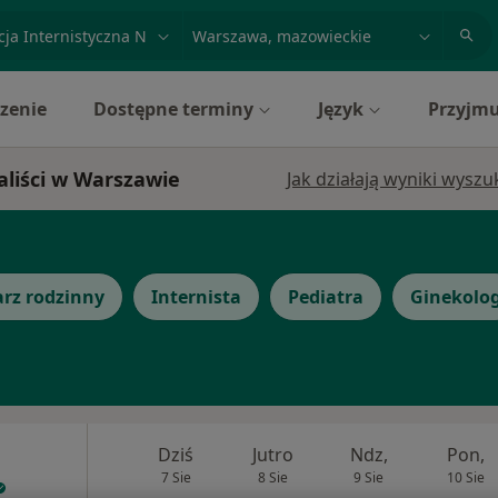
acja, badanie lub nazwisko
miasto lub dzielnica
zenie
Dostępne terminy
Język
Przyjmu
aliści w Warszawie
Jak działają wyniki wysz
arz rodzinny
Internista
Pediatra
Ginekolo
Dziś
Jutro
Ndz,
Pon,
7 Sie
8 Sie
9 Sie
10 Sie