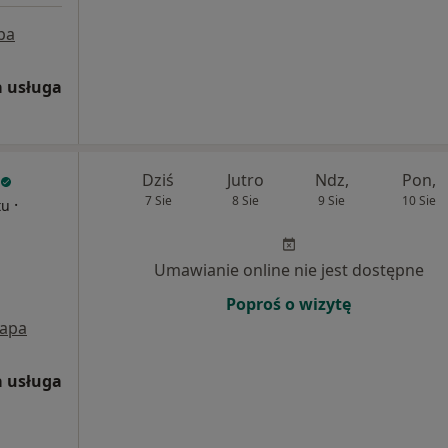
pa
 usługa
Dziś
Jutro
Ndz,
Pon,
7 Sie
8 Sie
9 Sie
10 Sie
·
tu
Umawianie online nie jest dostępne
Poproś o wizytę
apa
 usługa