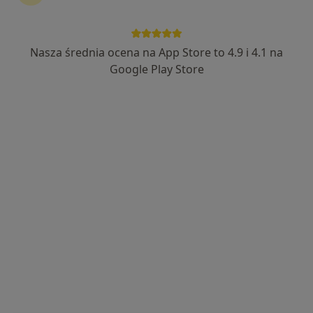
Nasza średnia ocena na App Store to 4.9 i 4.1 na
mgr Dominika Peplińska
Google Play Store
·
Więcej
Fizjoterapeuta
47 opinii
Drogowców 6A, Kościerzyna
•
Mapa
dodoMED Gabinet fizjoterapii
Konsultacja fizjoterapeutyczna
180 zł
Specjalista nie oferuje umawiania online pod tym adresem.
Poproś o wizytę