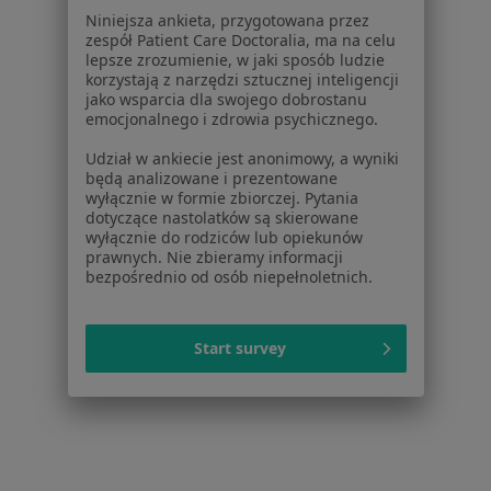
Partnerzy
Niniejsza ankieta, przygotowana przez
Centrum prasowe
zespół Patient Care Doctoralia, ma na celu
Kontakt
lepsze zrozumienie, w jaki sposób ludzie
korzystają z narzędzi sztucznej inteligencji
Dla pacjentów
jako wsparcia dla swojego dobrostanu
emocjonalnego i zdrowia psychicznego.
Lekarze
Udział w ankiecie jest anonimowy, a wyniki
Placówki medyczne
będą analizowane i prezentowane
Pytania i odpowiedzi
wyłącznie w formie zbiorczej. Pytania
dotyczące nastolatków są skierowane
Usługi i zabiegi
wyłącznie do rodziców lub opiekunów
Choroby
prawnych. Nie zbieramy informacji
Pomoc
bezpośrednio od osób niepełnoletnich.
Aplikacje mobilne
Blog dla pacjentów
Start survey
Dla profesjonalistów
Cennik
Dla lekarzy
Dla placówek medycznych
Noa Notes
nowość