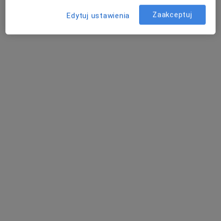
Zaakceptuj
Edytuj ustawienia
mgr Dawid Landowski
·
Więcej
Fizjoterapeuta
2 opinie
Kartuska 5 , Kościerzyna
•
Mapa
Osteopatic Feel
Konsultacja fizjoterapeutyczna
130 zł
Specjalista nie oferuje umawiania online pod tym adresem.
Poproś o wizytę