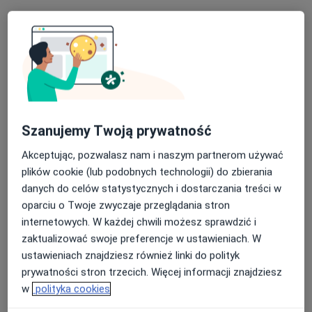
mgr Jędrzej Marcinkowski
·
Więcej
Fizjoterapeuta
18 opinii
Adres 1
Adres 2
Szanujemy Twoją prywatność
Akceptując, pozwalasz nam i naszym partnerom używać
Kościerska 20a, Nowa Karczma
•
Mapa
plików cookie (lub podobnych technologii) do zbierania
Rehcenter
danych do celów statystycznych i dostarczania treści w
oparciu o Twoje zwyczaje przeglądania stron
Konsultacja fizjoterapeutyczna
200 zł
internetowych. W każdej chwili możesz sprawdzić i
Specjalista nie oferuje umawiania online pod tym adresem.
zaktualizować swoje preferencje w ustawieniach. W
ustawieniach znajdziesz również linki do polityk
Poproś o wizytę
prywatności stron trzecich. Więcej informacji znajdziesz
w
polityka cookies