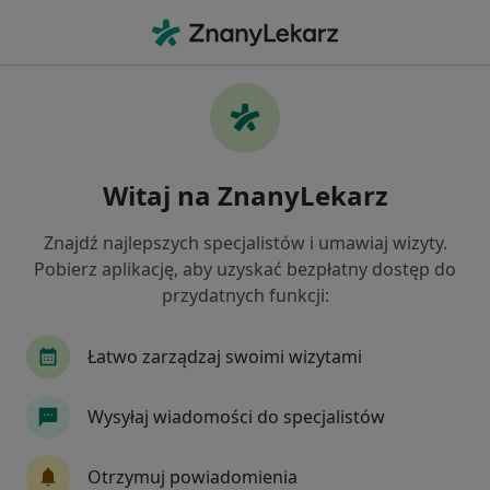
Me
Konsultacja Fizjoterapeutyczna • Kościerzyna, pomorskie
Filtry
• 1
Ubezpieczenie
Map
Konsultacja fizjoterapeutyczna specjaliści w
Witaj na ZnanyLekarz
Kościerzynie
Jak działają wyniki wyszukiwania
Znajdź najlepszych specjalistów i umawiaj wizyty.
Pobierz aplikację, aby uzyskać bezpłatny dostęp do
przydatnych funkcji:
Jakiego specjalisty szukasz?
Fizjoterapeuta
Łatwo zarządzaj swoimi wizytami
Wysyłaj wiadomości do specjalistów
Otrzymuj powiadomienia